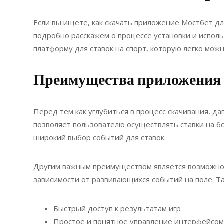
Если вы ищете, как скачать приложение Мостбет дл
подробно расскажем о процессе установки и испо
платформу для ставок на спорт, которую легко мож
Преимущества приложения
Перед тем как углубиться в процесс скачивания, 
позволяет пользователю осуществлять ставки на бо
широкий выбор событий для ставок.
Другим важным преимуществом является возможност
зависимости от развивающихся событий на поле. Т
Быстрый доступ к результатам игр
Простое и понятное управление интерфейсом