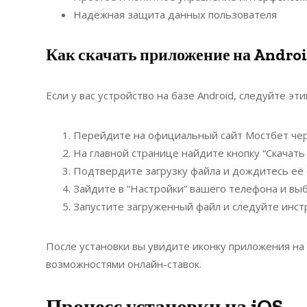
Надёжная защита данных пользователя
Как скачать приложение на Andro
Если у вас устройство на базе Android, следуйте 
Перейдите на официальный сайт Мостбет чер
На главной странице найдите кнопку “Скачать 
Подтвердите загрузку файла и дождитесь её 
Зайдите в “Настройки” вашего телефона и выб
Запустите загруженный файл и следуйте инст
После установки вы увидите иконку приложения на
возможностями онлайн-ставок.