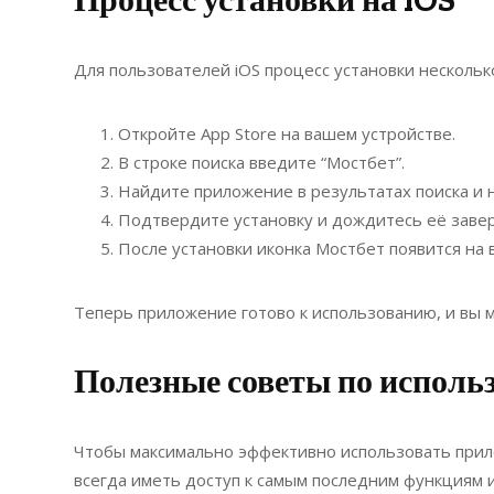
Процесс установки на iOS
Для пользователей iOS процесс установки нескольк
Откройте App Store на вашем устройстве.
В строке поиска введите “Мостбет”.
Найдите приложение в результатах поиска и н
Подтвердите установку и дождитесь её заве
После установки иконка Мостбет появится на 
Теперь приложение готово к использованию, и вы м
Полезные советы по испол
Чтобы максимально эффективно использовать прило
всегда иметь доступ к самым последним функциям 