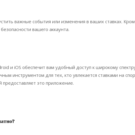
стить важные события или изменения в ваших ставках. Кром
безопасности вашего аккаунта.
roid и iOS обеспечит вам удобный доступ к широкому спект
ным инструментом для тех, кто увлекается ставками на спор
й предоставляет это приложение.
латно?