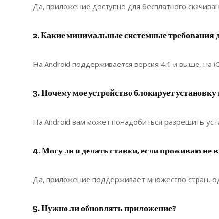
Да, приложение доступно для бесплатного скачивания
2. Какие минимальные системные требования 
На Android поддерживается версия 4.1 и выше, на iO
3. Почему мое устройство блокирует установк
На Android вам может понадобиться разрешить уста
4. Могу ли я делать ставки, если проживаю не в
Да, приложение поддерживает множество стран, од
5. Нужно ли обновлять приложение?