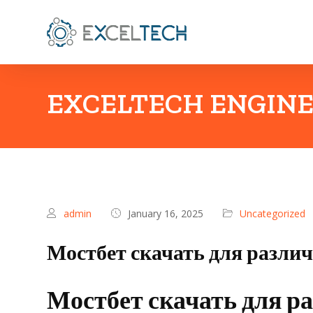
EXCELTECH ENGINE
admin
January 16, 2025
Uncategorized
Мостбет скачать для различ
Мостбет скачать для р