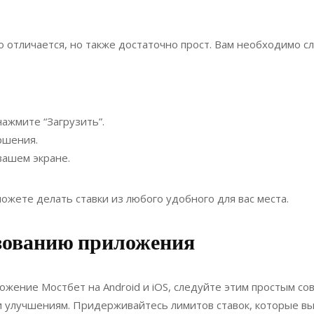
о отличается, но также достаточно прост. Вам необходимо с
ажмите “Загрузить”.
ршения.
вашем экране.
ожете делать ставки из любого удобного для вас места.
ьзованию приложения
жение Мостбет на Android и iOS, следуйте этим простым со
и улучшениям. Придерживайтесь лимитов ставок, которые в