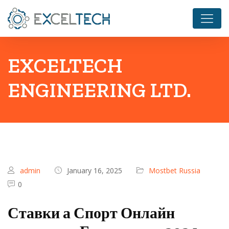
EXCELTECH
ENGINEERING LTD.
admin
January 16, 2025
Mostbet Russia
0
Ставки а Спорт Онлайн