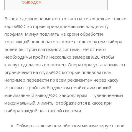
“выводом
Вывод сделано возможен только на те кошельки только
карты%2C которые принадлежавшие владельцу
профиля. Минуя повлиять на сроки обработки
транзакций пользователь может только путем выбора
более быстрой платежной системы. Не от него
необходимы пройти несколько замерев%2C чтобы
кэшаут сделалось возможен. Операторы устанавливают
ограничения на ссуды%2C которые пользователь
например перевести по всем реквизитам через кассу.
Игрокам с тройным бюджетом необходим низкий
минимальный вывод%2C хайроллерам — увеличенный
максимальный. Лимиты отображаются в кассе при
выбора каждой платежной системы.
Геймер аналогичным образом минимизирует твои