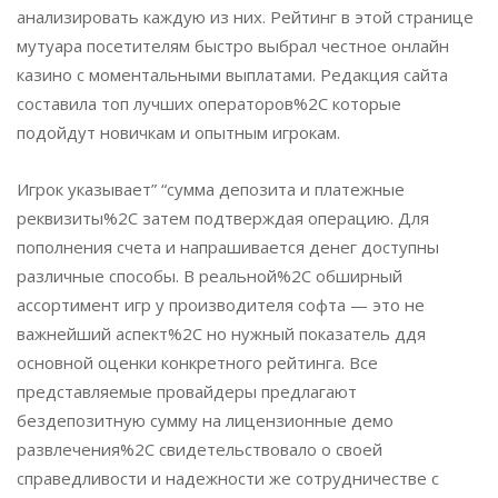
анализировать каждую из них. Рейтинг в этой странице
мутуара посетителям быстро выбрал честное онлайн
казино с моментальными выплатами. Редакция сайта
составила топ лучших операторов%2C которые
подойдут новичкам и опытным игрокам.
Игрок указывает” “сумма депозита и платежные
реквизиты%2C затем подтверждая операцию. Для
пополнения счета и напрашивается денег доступны
различные способы. В реальной%2C обширный
ассортимент игр у производителя софта — это не
важнейший аспект%2C но нужный показатель ддя
основной оценки конкретного рейтинга. Все
представляемые провайдеры предлагают
бездепозитную сумму на лицензионные демо
развлечения%2C свидетельствовало о своей
справедливости и надежности же сотрудничестве с