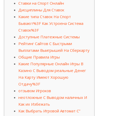
Ставки на Спорт Онлайн
Дисциплины Для Ставок
Какие типа Ставок На Спорт
Бывают%3F Как Устроена Система
Ставок%3F
Доступные Платежные Системы
Рейтинг Сайтов С Быстрыми
Выплатами Выигрышей На Сберкарту
Общие Правила Игры
Какие Популярные Онлайн Игры В
Казино С Выводом реальные Денег
На Карту Имеют Хорошую
Отдачу%3F
отзывом Игроков
неотложные С Выводом наличных И
Как их Избежать
Как Выбрать Игровой Автомат С”