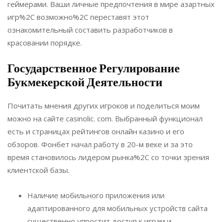
геймерами. Ваши личные предпочтения в мире азартных
игр%2C возможно%2C переставят этот
ознакомительный составить разработчиков в
красовании порядке.
Государственное Регулирование
Букмекерской Деятельности
Почитать мнения других игроков и поделиться моим
можно на сайте casinolic. com. Выбранный функционал
есть и страницах рейтингов онлайн казино и его
обзоров. Фонбет начал работу в 20-м веке и за это
время становилось лидером рынка%2C со точки зрения
клиентской базы.
Наличие мобильного приложения или
адаптированного для мобильных устройств сайта
существенно упростит доступ к играм и