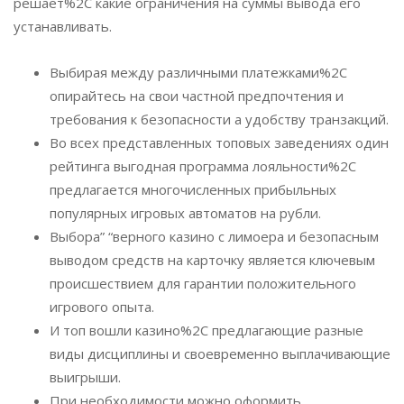
решает%2C какие ограничения на суммы вывода его
устанавливать.
Выбирая между различными платежками%2C
опирайтесь на свои частной предпочтения и
требования к безопасности а удобству транзакций.
Во всех представленных топовых заведениях один
рейтинга выгодная программа лояльности%2C
предлагается многочисленных прибыльных
популярных игровых автоматов на рубли.
Выбора” “верного казино с лимоера и безопасным
выводом средств на карточку является ключевым
происшествием для гарантии положительного
игрового опыта.
И топ вошли казино%2C предлагающие разные
виды дисциплины и своевременно выплачивающие
выигрыши.
При необходимости можно оформить