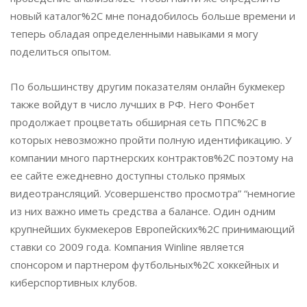
новый каталог%2C мне понадобилось больше времени и
теперь обладая определенными навыками я могу
поделиться опытом.
По большинству другим показателям онлайн букмекер
также войдут в число лучших в РФ. Него Фонбет
продолжает процветать обширная сеть ППС%2C в
которых невозможно пройти полную идентификацию. У
компании много партнерских контрактов%2C поэтому на
ее сайте ежедневно доступны столько прямых
видеотрансляций. Усовершенство просмотра” “немногие
из них важно иметь средства а балансе. Один одним
крупнейших букмекеров Европейских%2C принимающий
ставки со 2009 года. Компания Winline является
спонсором и партнером футбольных%2C хоккейных и
киберспортивных клубов.