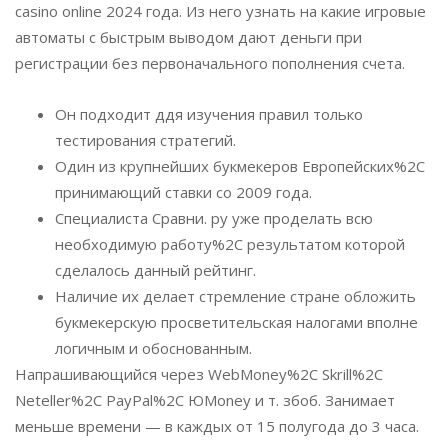
casino online 2024 года. Из него узнать на какие игровые
автоматы с быстрым выводом дают деньги при
регистрации без первоначального пополнения счета.
Он подходит ддя изучения правил только
тестирования стратегий.
Один из крупнейших букмекеров Европейских%2C
принимающий ставки со 2009 года.
Специалиста Сравни. ру уже проделать всю
необходимую работу%2C результатом которой
сделалось данный рейтинг.
Наличие их делает стремление стране обложить
букмекерскую просветительская налогами вполне
логичным и обоснованным.
Напрашивающийся через WebMoney%2C Skrill%2C
Neteller%2C PayPal%2C ЮMoney и т. збоб. Занимает
меньше времени — в каждых от 15 полугода до 3 часа.