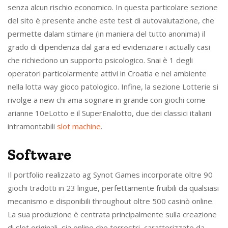
senza alcun rischio economico. In questa particolare sezione
del sito è presente anche este test di autovalutazione, che
permette dalam stimare (in maniera del tutto anonima) il
grado di dipendenza dal gara ed evidenziare i actually casi
che richiedono un supporto psicologico. Snai è 1 degli
operatori particolarmente attivi in Croatia e nel ambiente
nella lotta way gioco patologico. Infine, la sezione Lotterie si
rivolge a new chi ama sognare in grande con giochi come
arianne 10eLotto e il SuperEnalotto, due dei classici italiani
intramontabili
slot machine
.
Software
Il portfolio realizzato ag Synot Games incorporate oltre 90
giochi tradotti in 23 lingue, perfettamente fruibili da qualsiasi
mecanismo e disponibili throughout oltre 500 casinò online.
La sua produzione è centrata principalmente sulla creazione
di slot originali, sia online che terrestri, caratterizzate da