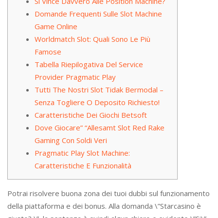
Si Vince Davvero Alle Position Machine?
Domande Frequenti Sulle Slot Machine
Game Online
Worldmatch Slot: Quali Sono Le Più
Famose
Tabella Riepilogativa Del Service
Provider Pragmatic Play
Tutti The Nostri Slot Tidak Bermodal –
Senza Togliere O Deposito Richiesto!
Caratteristiche Dei Giochi Betsoft
Dove Giocare” “Allesamt Slot Red Rake
Gaming Con Soldi Veri
Pragmatic Play Slot Machine:
Caratteristiche E Funzionalità
Potrai risolvere buona zona dei tuoi dubbi sul funzionamento
della piattaforma e dei bonus. Alla domanda \”Starcasino è