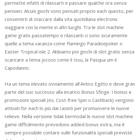
permette infatti di rilassarti e passare qualche ora senza
pensieri. Alcuni giochi sono pensati proprio each questo, per
consentirti di staccare dalla vita quotidiana electronic
viaggiare con la mente in altri luoghi. Tra le slot machine
game gratis passatempo e rilassanti ci sono sicuramente
quelle a tema vacanza come Flamingo Paradisepoker o
Easter Tropical isle 2. Abbiamo poi giochi di slot gratis senza
scaricare a tema jocoso come il Issu, la Pasqua um il
Capodanno.
Ha un tema elevato ovviamente all’Antico Egitto e deve gran
parte del suo successo alla incarico Bonus Sfinge. I bonus e
promozioni speciali (es. Cost-free Spin o Cashback) vengono
attivati for each lo più dai casinò per promuovere le nuove
relieve. Nella versione tidak bermodal le nuove slot machine
game difficilmente prevedono added bonus extra, ma è
sempre possibile contare sulle funzionalità speciali previste