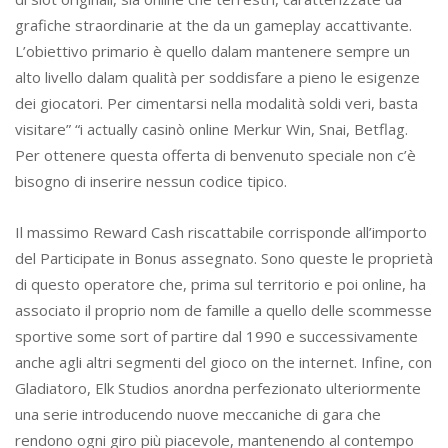
grafiche straordinarie at the da un gameplay accattivante.
L’obiettivo primario è quello dalam mantenere sempre un
alto livello dalam qualità per soddisfare a pieno le esigenze
dei giocatori. Per cimentarsi nella modalità soldi veri, basta
visitare” “i actually casinò online Merkur Win, Snai, Betflag.
Per ottenere questa offerta di benvenuto speciale non c’è
bisogno di inserire nessun codice tipico.
Il massimo Reward Cash riscattabile corrisponde all’importo
del Participate in Bonus assegnato. Sono queste le proprietà
di questo operatore che, prima sul territorio e poi online, ha
associato il proprio nom de famille a quello delle scommesse
sportive some sort of partire dal 1990 e successivamente
anche agli altri segmenti del gioco on the internet. Infine, con
Gladiatoro, Elk Studios anordna perfezionato ulteriormente
una serie introducendo nuove meccaniche di gara che
rendono ogni giro più piacevole, mantenendo al contempo