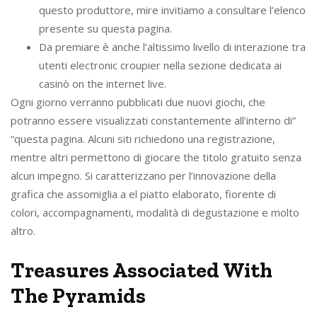
questo produttore, mire invitiamo a consultare l’elenco
presente su questa pagina.
Da premiare è anche l’altissimo livello di interazione tra
utenti electronic croupier nella sezione dedicata ai
casinò on the internet live.
Ogni giorno verranno pubblicati due nuovi giochi, che
potranno essere visualizzati constantemente all’interno di”
“questa pagina. Alcuni siti richiedono una registrazione,
mentre altri permettono di giocare the titolo gratuito senza
alcun impegno. Si caratterizzano per l’innovazione della
grafica che assomiglia a el piatto elaborato, fiorente di
colori, accompagnamenti, modalità di degustazione e molto
altro.
Treasures Associated With
The Pyramids