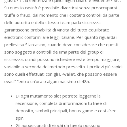
giusto? \”, la sentenza è quindi algun chiaro e evidente \”Si\”.
Su questo casinò è possibile divertirsi senza preoccuparsi
truffe o fraud, dal momento che i costanti controlli da parte
delle autorità e dello stesso team pada sicurezza
garantiscono probabilità di vincita del tutto equilibrate
electronic conformi alle leggi italiane. Per quanto riguarda i
prelievi su Starcasino, cuando deve considerare che questi
sono soggetti a controlli de uma parte del group di
sicurezza, quindi possono richiedere este tempo maggiore,
variabile a seconda del metodo prescelto. I prelievi più rapidi
sono quelli effettuati con gli E-wallet, che possono essere
evasi” “entro un’ora o algun massimo di 48h.
Di ogni mutamento slot potrete leggerne la
recensione, completa di informazioni tu linee di
deposito, simboli principali, bonus game e cost-free
spin.
Gli appassionati di giochi da tavolo possono