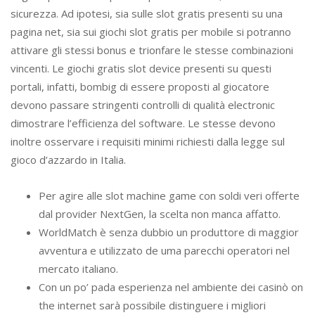
sicurezza. Ad ipotesi, sia sulle slot gratis presenti su una
pagina net, sia sui giochi slot gratis per mobile si potranno
attivare gli stessi bonus e trionfare le stesse combinazioni
vincenti. Le giochi gratis slot device presenti su questi
portali, infatti, bombig di essere proposti al giocatore
devono passare stringenti controlli di qualità electronic
dimostrare l’efficienza del software. Le stesse devono
inoltre osservare i requisiti minimi richiesti dalla legge sul
gioco d’azzardo in Italia.
Per agire alle slot machine game con soldi veri offerte
dal provider NextGen, la scelta non manca affatto.
WorldMatch è senza dubbio un produttore di maggior
avventura e utilizzato de uma parecchi operatori nel
mercato italiano.
Con un po’ pada esperienza nel ambiente dei casinò on
the internet sarà possibile distinguere i migliori