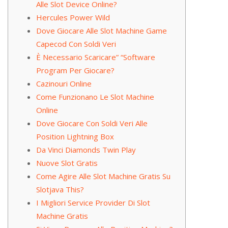
Alle Slot Device Online?
Hercules Power Wild
Dove Giocare Alle Slot Machine Game
Capecod Con Soldi Veri
È Necessario Scaricare” “Software
Program Per Giocare?
Cazinouri Online
Come Funzionano Le Slot Machine
Online
Dove Giocare Con Soldi Veri Alle
Position Lightning Box
Da Vinci Diamonds Twin Play
Nuove Slot Gratis
Come Agire Alle Slot Machine Gratis Su
Slotjava This?
I Migliori Service Provider Di Slot
Machine Gratis