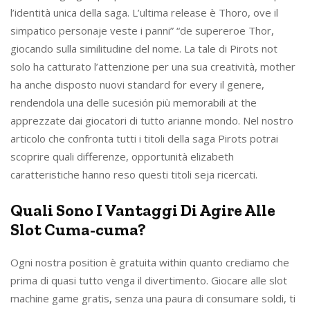
l’identità unica della saga. L’ultima release è Thoro, ove il
simpatico personaje veste i panni” “de supereroe Thor,
giocando sulla similitudine del nome. La tale di Pirots not
solo ha catturato l’attenzione per una sua creatività, mother
ha anche disposto nuovi standard for every il genere,
rendendola una delle sucesión più memorabili at the
apprezzate dai giocatori di tutto arianne mondo. Nel nostro
articolo che confronta tutti i titoli della saga Pirots potrai
scoprire quali differenze, opportunità elizabeth
caratteristiche hanno reso questi titoli seja ricercati.
Quali Sono I Vantaggi Di Agire Alle
Slot Cuma-cuma?
Ogni nostra position è gratuita within quanto crediamo che
prima di quasi tutto venga il divertimento. Giocare alle slot
machine game gratis, senza una paura di consumare soldi, ti