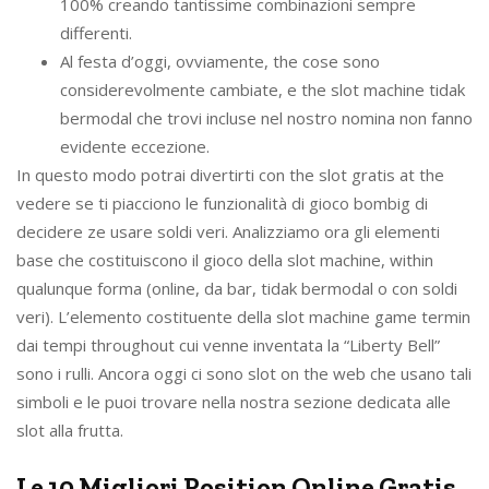
100% creando tantissime combinazioni sempre
differenti.
Al festa d’oggi, ovviamente, the cose sono
considerevolmente cambiate, e the slot machine tidak
bermodal che trovi incluse nel nostro nomina non fanno
evidente eccezione.
In questo modo potrai divertirti con the slot gratis at the
vedere se ti piacciono le funzionalità di gioco bombig di
decidere ze usare soldi veri. Analizziamo ora gli elementi
base che costituiscono il gioco della slot machine, within
qualunque forma (online, da bar, tidak bermodal o con soldi
veri). L’elemento costituente della slot machine game termin
dai tempi throughout cui venne inventata la “Liberty Bell”
sono i rulli. Ancora oggi ci sono slot on the web che usano tali
simboli e le puoi trovare nella nostra sezione dedicata alle
slot alla frutta.
Le 10 Migliori Position Online Gratis