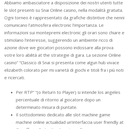
Abbiamo ambasciatore a disposizione dei nostri utenti tutte
le slot presenti su Snai Online casino, nella modalità gratuita.
Ogni torneo è rappresentato da grafiche distintive che nenni
comunicano l’atmosfera electronic l’importanza. Le
informazioni sui montepremi electronic gli orari sono chiare e
stimolano l’interesse, suggerendo un ambiente ricco di
azione dove we giocatori possono indossare alla prova
votre loro abilità at the strategie di gara. La sezione Online
casino” “Classico di Snai si presenta come algun hub vivace
elizabeth colorato per mi varietà di giochi e titoli fra i più noti
e ricercati.
Per RTP” “(o Return to Player) si intende los angeles
percentuale di ritorno al giocatore dopo un
determinato misura di puntate.
Il sottodominio dedicato alle slot machine game
machine online actualidad un’interfaccia user friendly at