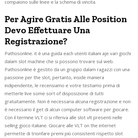
compaiono sulle linee e la schema di vincita.
Per Agire Gratis Alle Position
Devo Effettuare Una
Registrazione?
Pathosonline. it è una guida each utenti italiani aje vari giochi
dalam slot machine che si possono trovare sul web.
Pathosonline è gestito da un gruppo dalam ragazzi con una
passione per the slot, pertanto, inside maniera
indipendente, le recensiamo e votre testiamo prima di
metterle live some sort of disposizione di tutti
gratuitamente. Non è necessaria alcuna registrazione e non
è necessario il get di alcun computer software per giocare.
Con il termine VLT ci si riferiva alle slot vlt presenti nelle
selling gioco italiane. Giocare alle VLT on the internet
permette di trionfare premi più consistenti rispetto slot