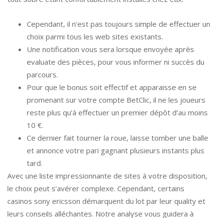
Cependant, il n’est pas toujours simple de effectuer un
choix parmi tous les web sites existants.
Une notification vous sera lorsque envoyée après
evaluate des pièces, pour vous informer ni succès du
parcours.
Pour que le bonus soit effectif et apparaisse en se
promenant sur votre compte BetClic, il ne les joueurs
reste plus qu’à effectuer un premier dépôt d’au moins
10 €.
Ce dernier fait tourner la roue, laisse tomber une balle
et annonce votre pari gagnant plusieurs instants plus
tard.
Avec une liste impressionnante de sites à votre disposition,
le choix peut s’avérer complexe. Cependant, certains
casinos sony ericsson démarquent du lot par leur quality et
leurs conseils alléchantes. Notre analyse vous guidera à