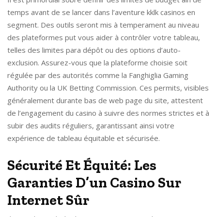
temps avant de se lancer dans l’aventure kklk casinos en
segment. Des outils seront mis à temperament au niveau
des plateformes put vous aider à contrôler votre tableau,
telles des limites para dépôt ou des options d’auto-
exclusion. Assurez-vous que la plateforme choisie soit
régulée par des autorités comme la Fanghiglia Gaming
Authority ou la UK Betting Commission. Ces permits, visibles
généralement durante bas de web page du site, attestent
de l’engagement du casino à suivre des normes strictes et à
subir des audits réguliers, garantissant ainsi votre
expérience de tableau équitable et sécurisée.
Sécurité Et Équité: Les
Garanties D’un Casino Sur
Internet Sûr