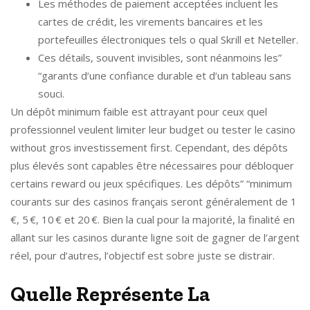
Les méthodes de paiement acceptées incluent les
cartes de crédit, les virements bancaires et les
portefeuilles électroniques tels o qual Skrill et Neteller.
Ces détails, souvent invisibles, sont néanmoins les”
“garants d’une confiance durable et d’un tableau sans
souci.
Un dépôt minimum faible est attrayant pour ceux quel
professionnel veulent limiter leur budget ou tester le casino
without gros investissement first. Cependant, des dépôts
plus élevés sont capables être nécessaires pour débloquer
certains reward ou jeux spécifiques. Les dépôts” “minimum
courants sur des casinos français seront généralement de 1
€, 5 €, 10 € et 20 €. Bien la cual pour la majorité, la finalité en
allant sur les casinos durante ligne soit de gagner de l’argent
réel, pour d’autres, l’objectif est sobre juste se distrair.
Quelle Représente La