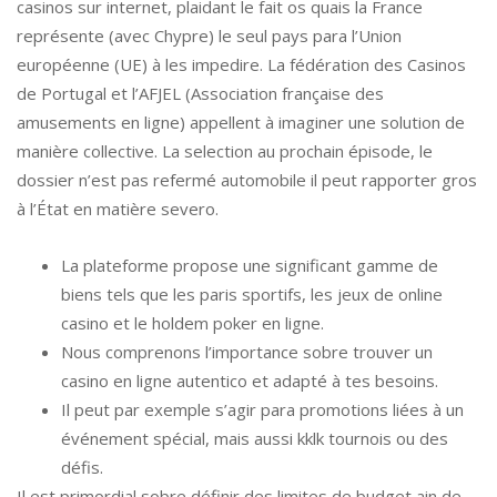
casinos sur internet, plaidant le fait os quais la France
représente (avec Chypre) le seul pays para l’Union
européenne (UE) à les impedire. La fédération des Casinos
de Portugal et l’AFJEL (Association française des
amusements en ligne) appellent à imaginer une solution de
manière collective. La selection au prochain épisode, le
dossier n’est pas refermé automobile il peut rapporter gros
à l’État en matière severo.
La plateforme propose une significant gamme de
biens tels que les paris sportifs, les jeux de online
casino et le holdem poker en ligne.
Nous comprenons l’importance sobre trouver un
casino en ligne autentico et adapté à tes besoins.
Il peut par exemple s’agir para promotions liées à un
événement spécial, mais aussi kklk tournois ou des
défis.
Il est primordial sobre définir des limites de budget ain de