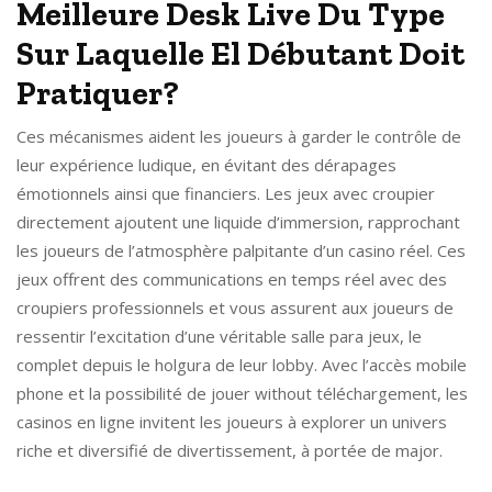
Meilleure Desk Live Du Type
Sur Laquelle El Débutant Doit
Pratiquer?
Ces mécanismes aident les joueurs à garder le contrôle de
leur expérience ludique, en évitant des dérapages
émotionnels ainsi que financiers. Les jeux avec croupier
directement ajoutent une liquide d’immersion, rapprochant
les joueurs de l’atmosphère palpitante d’un casino réel. Ces
jeux offrent des communications en temps réel avec des
croupiers professionnels et vous assurent aux joueurs de
ressentir l’excitation d’une véritable salle para jeux, le
complet depuis le holgura de leur lobby. Avec l’accès mobile
phone et la possibilité de jouer without téléchargement, les
casinos en ligne invitent les joueurs à explorer un univers
riche et diversifié de divertissement, à portée de major.