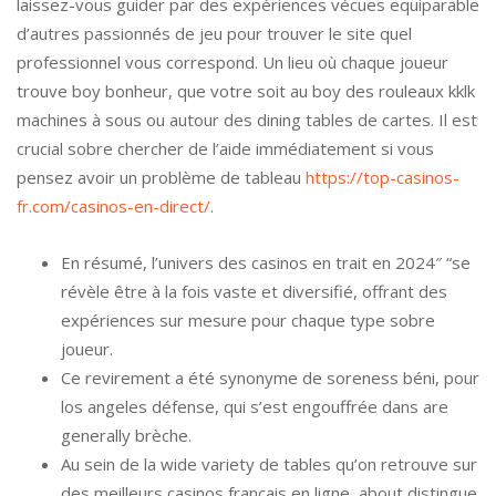
laissez-vous guider par des expériences vécues equiparable
d’autres passionnés de jeu pour trouver le site quel
professionnel vous correspond. Un lieu où chaque joueur
trouve boy bonheur, que votre soit au boy des rouleaux kklk
machines à sous ou autour des dining tables de cartes. Il est
crucial sobre chercher de l’aide immédiatement si vous
pensez avoir un problème de tableau
https://top-casinos-
fr.com/casinos-en-direct/
.
En résumé, l’univers des casinos en trait en 2024″ “se
révèle être à la fois vaste et diversifié, offrant des
expériences sur mesure pour chaque type sobre
joueur.
Ce revirement a été synonyme de soreness béni, pour
los angeles défense, qui s’est engouffrée dans are
generally brèche.
Au sein de la wide variety de tables qu’on retrouve sur
des meilleurs casinos français en ligne, about distingue