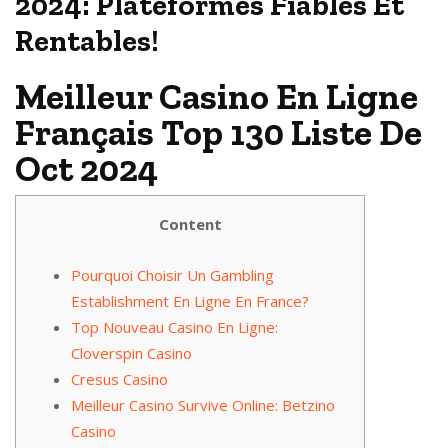
2024: Plateformes Fiables Et
Rentables!
Meilleur Casino En Ligne
Français Top 130 Liste De
Oct 2024
Content
Pourquoi Choisir Un Gambling
Establishment En Ligne En France?
Top Nouveau Casino En Ligne:
Cloverspin Casino
Cresus Casino
Meilleur Casino Survive Online: Betzino
Casino