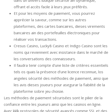
dans un univers ludique sécurisé ain dynamique,
offrant el accès facile à leurs jeux préférés.
Et pour les moyens de paiement, vous pourrez
apprécier la saveur, comme sur les autres
plateformes, des cartes bancaires, dieses virements
bancaires ain des portefeuilles électroniques pour
réaliser vos transactions.
Cresus Casino, Lucky8 Casino et Indigo Casino sont les
noms qui reviennent avec insistance dans le marché de
les conversations des connaisseurs.
Il faudra tenir compte d’une liste de critères essentiels
tels os quais la présence d’une licence reconnue, los
angeles sécurité des méthodes de paiement, ainsi que
les avis dieses joueurs pour asegurar la fiabilité de la
plateforme sobre jeu choisie.
Les méthodes de paiement sécurisées sont le pilier de la
confiance entre les joueurs ainsi que les casinos en ligne.
Avec kklk protocoles de sécurité avancés comme SSL et des