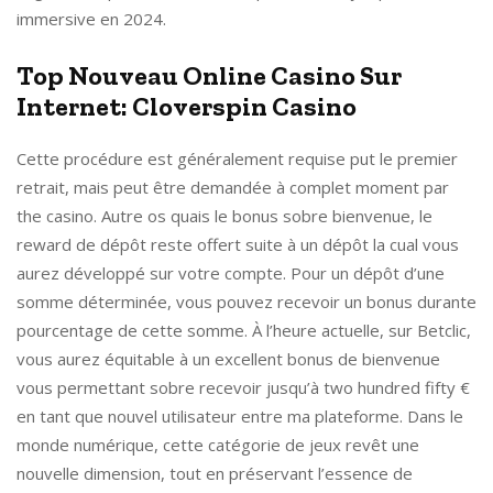
immersive en 2024.
Top Nouveau Online Casino Sur
Internet: Cloverspin Casino
Cette procédure est généralement requise put le premier
retrait, mais peut être demandée à complet moment par
the casino. Autre os quais le bonus sobre bienvenue, le
reward de dépôt reste offert suite à un dépôt la cual vous
aurez développé sur votre compte. Pour un dépôt d’une
somme déterminée, vous pouvez recevoir un bonus durante
pourcentage de cette somme. À l’heure actuelle, sur Betclic,
vous aurez équitable à un excellent bonus de bienvenue
vous permettant sobre recevoir jusqu’à two hundred fifty €
en tant que nouvel utilisateur entre ma plateforme. Dans le
monde numérique, cette catégorie de jeux revêt une
nouvelle dimension, tout en préservant l’essence de