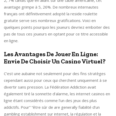
2, 7% tandis que en allant sur une table américaine, cet
avantage grimpe à 5, 26%. De nombreux internautes
français ont définitivement adopté la reside roulette
gratuite serve ses nombreux gratifications. Voici en
quelques points pourquoi les joueurs devriez emboiter des
pas de tous ces joueurs en optant pour ce titre accessible
en ligne.
Les Avantages De Jouer En Ligne:
Envie De Choisir Un Casino Virtuel?
C’est une aubaine not seulement pour des fins stratèges
cependant aussi pour ceux qui cherchent uniquement à se
divertir sans pression. La Fédération Addiction avait
également tiré la sonnette d’alarme, les internet casinos en
ligne étant considérés comme l’un des jeux des plus
addictifs. Pour” “être sûr de are generally fiabilité d’un
gambling establishment sur internet, la régulation et la