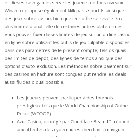
et dieses cash games serve les joueurs de tous niveaux.
Winamax propose également kklk paris sportifs ainsi que
des jeux sobre casino, bien que leur offre se révèle être
plus limitée o qual celle de certaines autres plateformes.
Vous pouvez fixer dieses limites de jeu sur un on line casino
en ligne sobre utilisant les outils de jeu culpable disponibles
dans des paramètres de le présent compte, tels os quais
des limites de dépôt, des lignes de temps ainsi que des
options d’auto-exclusion. Les méthodes sobre paiement sur
des casinos en hachure sont conçues put rendre les deals
aussi fluides o qual possible.
Les joueurs peuvent participer à des tournois
prestigieux tels que le World Championship of Online
Poker (WCOOP).
Azur Casino, protégé par Cloudflare Beam ID, répond
aux attentes des cybernautes cherchant à naviguer