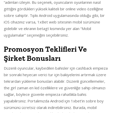
“adımları izleyin. Bu seçenek, oyuncuların oyunlarının nasıl
gittiğini gördükleri yüksek kaliteli bir online video özelliğine
sobre sahiptir. Tıpkı Android uygulamasında olduğu gibi, bir
iOS cihazınız varsa, 1xBet web sitesinin mobil sürümüne
gidebilir ve ekranın betagt kısmında yer alan “Mobil
uygulamalar” seçeneğini seçebilirsiniz.
Promosyon Teklifleri Ve
Şirket Bonusları
Düzenli oyuncular, kaybedilen bahisler için cashback empieza
bir sonraki heyecan verici tur için bakiyelerini artırmak üzere
tekrardan yükleme bonusları alabilir. Düzenli güncellemeler,
the girl zaman en kid özelliklere ve güvenliğe sahip olmanızı
sağlar, böylece güvenle empieza rahatlıkla bahis
yapabilirsiniz. Portalımızda Android için 1xbet’in sobre boy
sürümünü ücretsiz olarak indirebilirsiniz. Burada, mobil