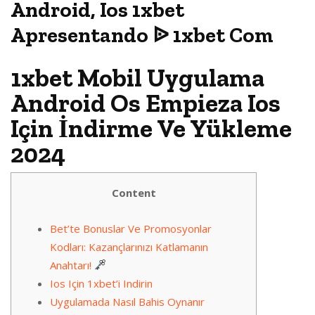
Android, Ios 1xbet
Apresentando ᐉ 1xbet Com
1xbet Mobil Uygulama
Android Os Empieza Ios
Için İndirme Ve Yükleme
2024
Content
Bet’te Bonuslar Ve Promosyonlar
Kodları: Kazançlarınızı Katlamanın
Anahtarı!
Ios Için 1xbet’i Indirin
Uygulamada Nasıl Bahis Oynanır