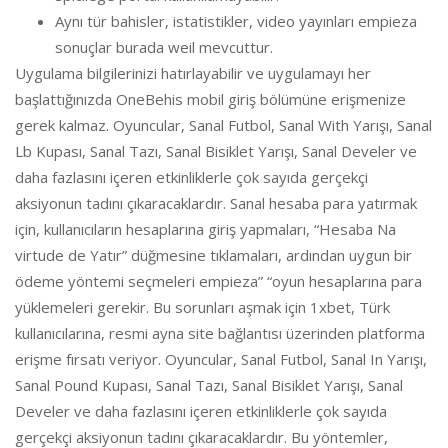
Aynı tür bahisler, istatistikler, video yayınları empieza
sonuçlar burada weil mevcuttur.
Uygulama bilgilerinizi hatırlayabilir ve uygulamayı her
başlattığınızda OneBehis mobil giriş bölümüne erişmenize
gerek kalmaz. Oyuncular, Sanal Futbol, Sanal With Yarışı, Sanal
Lb Kupası, Sanal Tazı, Sanal Bisiklet Yarışı, Sanal Develer ve
daha fazlasını içeren etkinliklerle çok sayıda gerçekçi
aksiyonun tadını çıkaracaklardır. Sanal hesaba para yatırmak
için, kullanıcıların hesaplarına giriş yapmaları, “Hesaba Na
virtude de Yatır” düğmesine tıklamaları, ardından uygun bir
ödeme yöntemi seçmeleri empieza” “oyun hesaplarına para
yüklemeleri gerekir. Bu sorunları aşmak için 1xbet, Türk
kullanıcılarına, resmi ayna site bağlantısı üzerinden platforma
erişme fırsatı veriyor. Oyuncular, Sanal Futbol, Sanal In Yarışı,
Sanal Pound Kupası, Sanal Tazı, Sanal Bisiklet Yarışı, Sanal
Develer ve daha fazlasını içeren etkinliklerle çok sayıda
gerçekçi aksiyonun tadını çıkaracaklardır. Bu yöntemler,