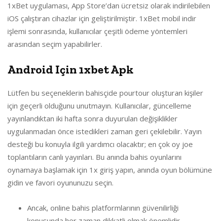
1xBet uygulaması, App Store’dan ücretsiz olarak indirilebilen
iOS çalıştıran cihazlar için geliştirilmiştir. 1xBet mobil indir
işlemi sonrasında, kullanıcılar çeşitli ödeme yöntemleri
arasından seçim yapabilirler.
Android Için 1xbet Apk
Lütfen bu seçeneklerin bahisçide pourtour oluşturan kişiler
için geçerli olduğunu unutmayın. Kullanıcılar, güncelleme
yayınlandıktan iki hafta sonra duyurulan değişiklikler
uygulanmadan önce istedikleri zaman geri çekilebilir. Yayın
desteği bu konuyla ilgili yardımcı olacaktır; en çok oy joe
toplantıların canlı yayınları. Bu anında bahis oyunlarını
oynamaya başlamak için 1x giriş yapın, anında oyun bölümüne
gidin ve favori oyununuzu seçin.
Ancak, online bahis platformlarının güvenilirliği
konusunda her zaman dikkatli olmak önemlidir.