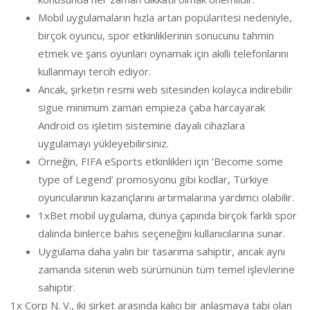
Mobil uygulamaların hızla artan popülaritesi nedeniyle,
birçok oyuncu, spor etkinliklerinin sonucunu tahmin
etmek ve şans oyunları oynamak için akıllı telefonlarını
kullanmayı tercih ediyor.
Ancak, şirketin resmi web sitesinden kolayca indirebilir
sigue minimum zaman empieza çaba harcayarak
Android os işletim sistemine dayalı cihazlara
uygulamayı yükleyebilirsiniz.
Örneğin, FIFA eSports etkinlikleri için ‘Become some
type of Legend’ promosyonu gibi kodlar, Türkiye
oyuncularının kazançlarını artırmalarına yardımcı olabilir.
1xBet mobil uygulama, dünya çapında birçok farklı spor
dalında binlerce bahis seçeneğini kullanıcılarına sunar.
Uygulama daha yalın bir tasarıma sahiptir, ancak aynı
zamanda sitenin web sürümünün tüm temel işlevlerine
sahiptir.
1x Corp N. V., iki şirket arasında kalıcı bir anlaşmaya tabi olan