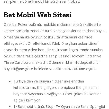
sahiplerine yönelik mobil bir sürüm var 1 xbet.
Bet Mobil Web Sitesi
Özel bir Poker bölümü, mobilde mükemmel ürün kalitesi ile
ve her zamanki masa ve turnuva seçeneklerinden daha büyük
olmasıyla harika oyunun coşkulu taraftarlarını kesinlikle
etkileyecektir. OneBehismobil’deki öne çıkan poker türleri
arasında, hem video hem de canlı satıcı biçimlerinde sunulan
oyunun daha fazla çeşidine sahip Casino Hold’em, Indian ve
Three Card bulunmaktadır. Ödeme miktarı, ilk depozitonun
büyüklüğüne göre belirlenir ve miktarın% 100’üne eşittir.
Türkiye’den ve dünyanın diğer ülkelerinden
kullanıcılarının, the girl yerde empieza the girl zaman
heyecan yaşamasını sağlayan 1xbet şirketi bu konuda
ag geri kalmıyor.
1xBet mobil ürünü, Stop, TV Oyunları ve Sanal Spor gibi