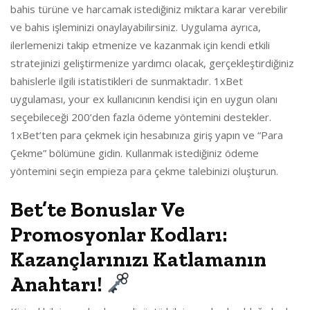
bahis türüne ve harcamak istediğiniz miktara karar verebilir
ve bahis işleminizi onaylayabilirsiniz. Uygulama ayrıca,
ilerlemenizi takip etmenize ve kazanmak için kendi etkili
stratejinizi geliştirmenize yardımcı olacak, gerçekleştirdiğiniz
bahislerle ilgili istatistikleri de sunmaktadır. 1xBet
uygulaması, your ex kullanıcının kendisi için en uygun olanı
seçebileceği 200’den fazla ödeme yöntemini destekler.
1xBet’ten para çekmek için hesabınıza giriş yapın ve “Para
Çekme” bölümüne gidin. Kullanmak istediğiniz ödeme
yöntemini seçin empieza para çekme talebinizi oluşturun.
Bet’te Bonuslar Ve
Promosyonlar Kodları:
Kazançlarınızı Katlamanın
Anahtarı!