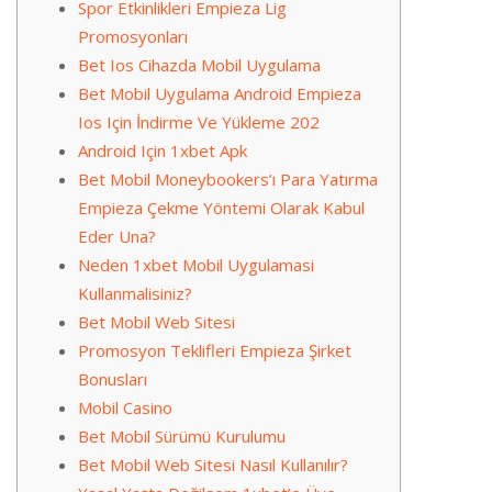
Spor Etkinlikleri Empieza Lig
Promosyonları
Bet Ios Cihazda Mobil Uygulama
Bet Mobil Uygulama Android Empieza
Ios Için İndirme Ve Yükleme 202
Android Için 1xbet Apk
Bet Mobil Moneybookers’ı Para Yatırma
Empieza Çekme Yöntemi Olarak Kabul
Eder Una?
Neden 1xbet Mobil Uygulamasi
Kullanmalisiniz?
Bet Mobil Web Sitesi
Promosyon Teklifleri Empieza Şirket
Bonusları
Mobil Casino
Bet Mobil Sürümü Kurulumu
Bet Mobil Web Sitesi Nasıl Kullanılır?