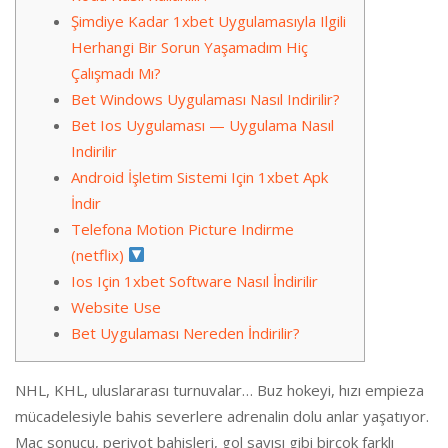
Şimdiye Kadar 1xbet Uygulamasıyla Ilgili
Herhangi Bir Sorun Yaşamadım Hiç
Çalışmadı Mı?
Bet Windows Uygulaması Nasıl Indirilir?
Bet Ios Uygulaması — Uygulama Nasıl
Indirilir
Android İşletim Sistemi Için 1xbet Apk
İndir
Telefona Motion Picture Indirme
(netflix)
Ios Için 1xbet Software Nasıl İndirilir
Website Use
Bet Uygulaması Nereden İndirilir?
NHL, KHL, uluslararası turnuvalar… Buz hokeyi, hızı empieza
mücadelesiyle bahis severlere adrenalin dolu anlar yaşatıyor.
Maç sonucu, periyot bahisleri, gol sayısı gibi birçok farklı