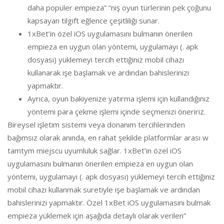
daha popüler empieza” “niş oyun türlerinin pek çoğunu
kapsayan tilgift eğlence çeşitliliği sunar.
1xBet’in özel iOS uygulamasını bulmanın önerilen
empieza en uygun olan yöntemi, uygulamayı (. apk
dosyası) yüklemeyi tercih ettiğiniz mobil cihazı
kullanarak işe başlamak ve ardından bahislerinizi
yapmaktır.
Ayrıca, oyun bakiyenize yatırma işlemi için kullandığınız
yöntemi para çekme işlemi içinde seçmenizi öneririz.
Bireysel işletim sistemi veya donanım tercihlerinden
bağımsız olarak anında, en rahat şekilde platformlar arası w
tamtym miejscu uyumluluk sağlar. 1xBet’in özel iOS
uygulamasını bulmanın önerilen empieza en uygun olan
yöntemi, uygulamayı (. apk dosyası) yüklemeyi tercih ettiğiniz
mobil cihazı kullanmak suretiyle işe başlamak ve ardından
bahislerinizi yapmaktır. Özel 1xBet iOS uygulamasını bulmak
empieza yüklemek için aşağıda detaylı olarak verilen”