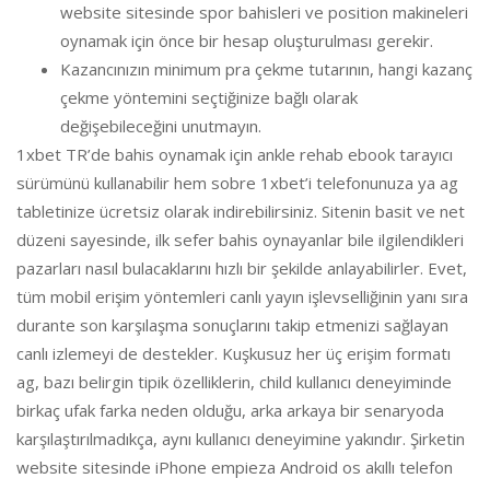
website sitesinde spor bahisleri ve position makineleri
oynamak için önce bir hesap oluşturulması gerekir.
Kazancınızın minimum pra çekme tutarının, hangi kazanç
çekme yöntemini seçtiğinize bağlı olarak
değişebileceğini unutmayın.
1xbet TR’de bahis oynamak için ankle rehab ebook tarayıcı
sürümünü kullanabilir hem sobre 1xbet’i telefonunuza ya ag
tabletinize ücretsiz olarak indirebilirsiniz. Sitenin basit ve net
düzeni sayesinde, ilk sefer bahis oynayanlar bile ilgilendikleri
pazarları nasıl bulacaklarını hızlı bir şekilde anlayabilirler. Evet,
tüm mobil erişim yöntemleri canlı yayın işlevselliğinin yanı sıra
durante son karşılaşma sonuçlarını takip etmenizi sağlayan
canlı izlemeyi de destekler. Kuşkusuz her üç erişim formatı
ag, bazı belirgin tipik özelliklerin, child kullanıcı deneyiminde
birkaç ufak farka neden olduğu, arka arkaya bir senaryoda
karşılaştırılmadıkça, aynı kullanıcı deneyimine yakındır. Şirketin
website sitesinde iPhone empieza Android os akıllı telefon