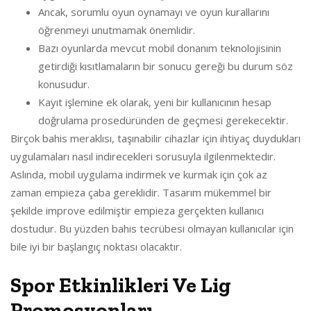
Ancak, sorumlu oyun oynamayı ve oyun kurallarını
öğrenmeyi unutmamak önemlidir.
Bazı oyunlarda mevcut mobil donanım teknolojisinin
getirdiği kısıtlamaların bir sonucu gereği bu durum söz
konusudur.
Kayıt işlemine ek olarak, yeni bir kullanıcının hesap
doğrulama prosedüründen de geçmesi gerekecektir.
Birçok bahis meraklısı, taşınabilir cihazlar için ihtiyaç duydukları
uygulamaları nasıl indirecekleri sorusuyla ilgilenmektedir.
Aslında, mobil uygulama indirmek ve kurmak için çok az
zaman empieza çaba gereklidir. Tasarım mükemmel bir
şekilde improve edilmiştir empieza gerçekten kullanıcı
dostudur. Bu yüzden bahis tecrübesi olmayan kullanıcılar için
bile iyi bir başlangıç noktası olacaktır.
Spor Etkinlikleri Ve Lig
Promosyonları