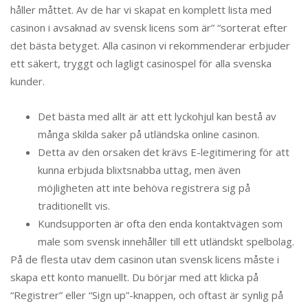
håller måttet. Av de har vi skapat en komplett lista med
casinon i avsaknad av svensk licens som är” “sorterat efter
det bästa betyget. Alla casinon vi rekommenderar erbjuder
ett säkert, tryggt och lagligt casinospel för alla svenska
kunder.
Det bästa med allt är att ett lyckohjul kan bestå av
många skilda saker på utländska online casinon.
Detta av den orsaken det krävs E-legitimering för att
kunna erbjuda blixtsnabba uttag, men även
möjligheten att inte behöva registrera sig på
traditionellt vis.
Kundsupporten är ofta den enda kontaktvägen som
male som svensk innehåller till ett utländskt spelbolag.
På de flesta utav dem casinon utan svensk licens måste i
skapa ett konto manuellt. Du börjar med att klicka på
“Registrer” eller “Sign up”-knappen, och oftast är synlig på