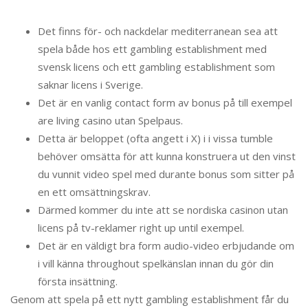
Det finns för- och nackdelar mediterranean sea att
spela både hos ett gambling establishment med
svensk licens och ett gambling establishment som
saknar licens i Sverige.
Det är en vanlig contact form av bonus på till exempel
are living casino utan Spelpaus.
Detta är beloppet (ofta angett i X) i i vissa tumble
behöver omsätta för att kunna konstruera ut den vinst
du vunnit video spel med durante bonus som sitter på
en ett omsättningskrav.
Därmed kommer du inte att se nordiska casinon utan
licens på tv-reklamer right up until exempel.
Det är en väldigt bra form audio-video erbjudande om
i vill känna throughout spelkänslan innan du gör din
första insättning.
Genom att spela på ett nytt gambling establishment får du