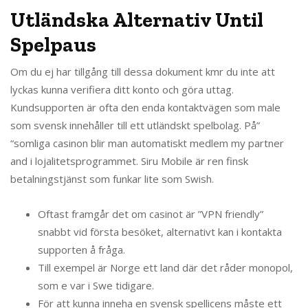
Utländska Alternativ Until
Spelpaus
Om du ej har tillgång till dessa dokument kmr du inte att
lyckas kunna verifiera ditt konto och göra uttag.
Kundsupporten är ofta den enda kontaktvägen som male
som svensk innehåller till ett utländskt spelbolag. På”
“somliga casinon blir man automatiskt medlem my partner
and i lojalitetsprogrammet. Siru Mobile är ren finsk
betalningstjänst som funkar lite som Swish.
Oftast framgår det om casinot är ”VPN friendly”
snabbt vid första besöket, alternativt kan i kontakta
supporten å fråga.
Till exempel är Norge ett land där det råder monopol,
som e var i Swe tidigare.
För att kunna inneha en svensk spellicens måste ett