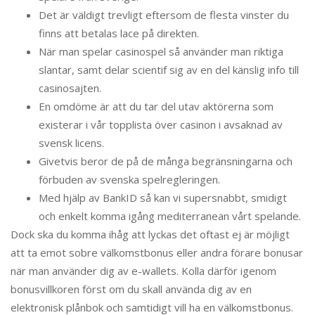
Det är väldigt trevligt eftersom de flesta vinster du
finns att betalas lace på direkten.
När man spelar casinospel så använder man riktiga
slantar, samt delar scientif sig av en del känslig info till
casinosajten.
En omdöme är att du tar del utav aktörerna som
existerar i vår topplista över casinon i avsaknad av
svensk licens.
Givetvis beror de på de många begränsningarna och
förbuden av svenska spelregleringen.
Med hjälp av BankID så kan vi supersnabbt, smidigt
och enkelt komma igång mediterranean vårt spelande.
Dock ska du komma ihåg att lyckas det oftast ej är möjligt
att ta emot sobre välkomstbonus eller andra förare bonusar
när man använder dig av e-wallets. Kolla därför igenom
bonusvillkoren först om du skall använda dig av en
elektronisk plånbok och samtidigt vill ha en välkomstbonus.