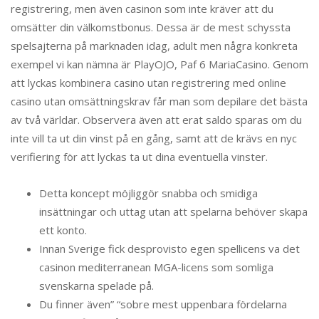
registrering, men även casinon som inte kräver att du
omsätter din välkomstbonus. Dessa är de mest schyssta
spelsajterna på marknaden idag, adult men några konkreta
exempel vi kan nämna är PlayOJO, Paf 6 MariaCasino. Genom
att lyckas kombinera casino utan registrering med online
casino utan omsättningskrav får man som depilare det bästa
av två världar. Observera även att erat saldo sparas om du
inte vill ta ut din vinst på en gång, samt att de krävs en nyc
verifiering för att lyckas ta ut dina eventuella vinster.
Detta koncept möjliggör snabba och smidiga
insättningar och uttag utan att spelarna behöver skapa
ett konto.
Innan Sverige fick desprovisto egen spellicens va det
casinon mediterranean MGA-licens som somliga
svenskarna spelade på.
Du finner även” “sobre mest uppenbara fördelarna