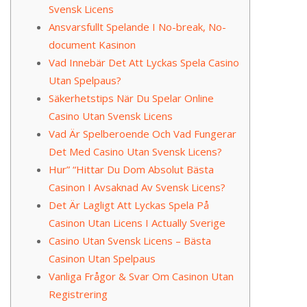
Svensk Licens
Ansvarsfullt Spelande I No-break, No-
document Kasinon
Vad Innebär Det Att Lyckas Spela Casino
Utan Spelpaus?
Säkerhetstips När Du Spelar Online
Casino Utan Svensk Licens
Vad Är Spelberoende Och Vad Fungerar
Det Med Casino Utan Svensk Licens?
Hur” “Hittar Du Dom Absolut Bästa
Casinon I Avsaknad Av Svensk Licens?
Det Är Lagligt Att Lyckas Spela På
Casinon Utan Licens I Actually Sverige
Casino Utan Svensk Licens – Bästa
Casinon Utan Spelpaus
Vanliga Frågor & Svar Om Casinon Utan
Registrering