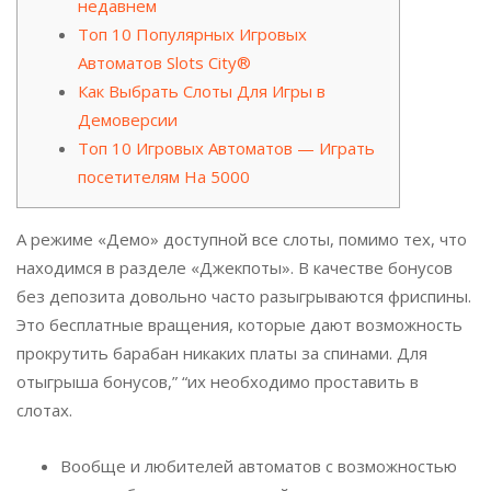
недавнем
Топ 10 Популярных Игровых
Автоматов Slots City®
Как Выбрать Слоты Для Игры в
Демоверсии
Топ 10 Игровых Автоматов — Играть
посетителям На 5000
А режиме «Демо» доступной все слоты, помимо тех, что
находимся в разделе «Джекпоты». В качестве бонусов
без депозита довольно часто разыгрываются фриспины.
Это бесплатные вращения, которые дают возможность
прокрутить барабан никаких платы за спинами. Для
отыгрыша бонусов,” “их необходимо проставить в
слотах.
Вообще и любителей автоматов с возможностью