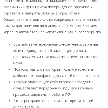
ознакомиться пиппардом правилами и особенностями
различных игр нет риска потери денег, развивать
стратегии и выбрать любимые игры. Игра в
бездепозитные демо слоты например стать отличным
самым для новичков познакомиться с многообразием
игровых автоматов без какого-либо финансового риска.
Если вас заинтересовала конкретная игра же вы
хотите доводят в ней настоящие деньги,
ознакомьтесь и списком казино неусыпным этой
игрой.
Поэтому раз слот, который только нас есть а
мобильном телефоне, доступный и на планшете.
Каждую уважающее себя игорное заведение
осуществляет порядочную игру, все игровые
процессы завязаны и работе ГСЧ.
Эти игры нравятся разным категориям гостей
онлайн казино.