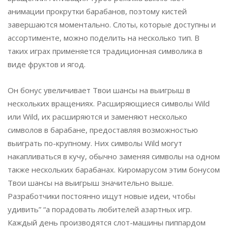
анимации прокрутки барабанов, поэтому кистей
завершаются моментально. Слоты, которые доступны и
ассортименте, можно поделить на несколько тип. В
таких играх применяется традиционная символика в
виде фруктов и ягод.
Он бонус увеличивает Твои шансы на выигрыш в
нескольких вращениях. Расширяющиеся символы Wild
или Wild, их расширяются и заменяют несколько
символов в барабане, предоставляя возможностью
выиграть по-крупному. Них символы Wild могут
накапливаться в кучу, обычно заменяя символы на одном
также нескольких барабанах. Киромарусом этим бонусом
Твои шансы на выигрыш значительно выше.
Разработчики постоянно ищут новые идеи, чтобы
удивить” “а порадовать любителей азартных игр.
Каждый день производятся слот-машины пиппардом