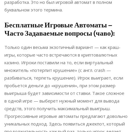
разработка. Это но был игровой автомат в полном
буквальном этого термина.
Бесплатные Игровые Автоматы –
Часто Задаваемые вопросы (чаво):
Только один весьма экзотичный вариант — как краш-
игры, которые часто встречаются в криптовалютных
казино. Игроки поставили на то, если виртуальный
множитель «потерпит крушение» (с англ. crash —
разбиваться, терпеть крушение). Игрок выиграет, если
пробьется деньги до «крушения», при этом размер
выигрыша будет зависимости от ставки. Такое сложное
в одной игре — выберет нужный момент для вывода
средств, этого получить максимальный выигрыш.
Прогрессивные игровые автоматы предлагают довольно
уникальных подход. Здесь появиться джекпот, который
продолжительность каждый раз, только игрок делает