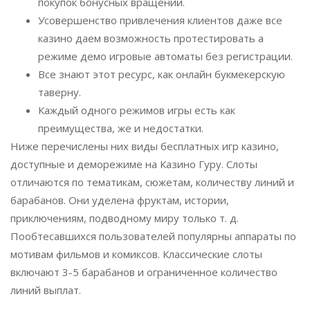
покупок бонусных вращений.
Усовершенство привлечения клиентов даже все
казино даем возможность протестировать а
режиме демо игровые автоматы без регистрации.
Все знают этот ресурс, как онлайн букмекерскую
таверну.
Каждый одного режимов игры есть как
преимущества, же и недостатки.
Ниже перечислены них виды бесплатных игр казино,
доступные и деморежиме на Казино Гуру. Слоты
отличаются по тематикам, сюжетам, количеству линий и
барабанов. Они уделена фруктам, истории,
приключениям, подводному миру только т. д.
Пообтесавшихся пользователей популярны аппараты по
мотивам фильмов и комиксов. Классические слоты
включают 3-5 барабанов и ограниченное количество
линий выплат.