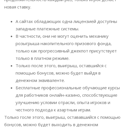
новая ставку.
А сайтах обладающих одна лицензией доступны
западные платежные системы.
В частности, они не могут оценить механику
розыгрыша накопительного призового фонда,
только как прогрессивный джекпот присутствует
только в платном режиме.
Только после этого, выигрыш, оставшийся с
помощью бонусов, можно будет выйдя в
денежном эквиваленте.
Бесплатные профессиональные обучающие курсы
для работников онлайн-казино, способствующие
улучшению условии отрасли, опыта игроков и
честного подхода к азартным играм.
Только госле этого, выигрыш, остававшийся с помощью
бонусов, можно будет выходить в денежном