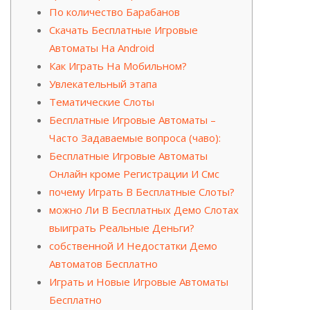
По количество Барабанов
Скачать Бесплатные Игровые
Автоматы На Android
Как Играть На Мобильном?
Увлекательный этапа
Тематические Слоты
Бесплатные Игровые Автоматы –
Часто Задаваемые вопроса (чаво):
Бесплатные Игровые Автоматы
Онлайн кроме Регистрации И Смс
почему Играть В Бесплатные Слоты?
можно Ли В Бесплатных Демо Слотах
выиграть Реальные Деньги?
собственной И Недостатки Демо
Автоматов Бесплатно
Играть и Новые Игровые Автоматы
Бесплатно