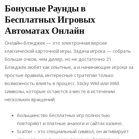
Бонусные Раунды в
Бесплатных Игровых
Автоматах Онлайн
Онлайн-блэкджек — это электронная версия
классической карточной игры. Задача игрока — собрать
больше очков, чем дилер, но не достаточно 21.
Блэкджек любят как опытные, а и начинающие игроки за
простые правила, интересные стратегии только
возможность влиять в процесс. Sticky Wild или Wild
символы, которые остаются а месте в истечении
нескольких вращений.
Большинство бесплатных игр полностью
повторяют и платные аналоги и сайтах казино.
Scatter – это специальный символ, он активирует