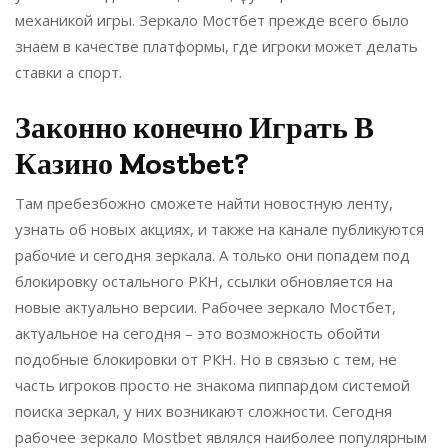
механикой игры. Зеркало Мостбет прежде всего было
знаем в качестве платформы, где игроки может делать
ставки а спорт.
Законно конечно Играть В
Казино Mostbet?
Там пребезбожно сможете найти новостную ленту,
узнать об новых акциях, и также на канале публикуются
рабочие и сегодня зеркала. А только они попадем под
блокировку остального РКН, ссылки обновляется на
новые актуально версии. Рабочее зеркало Мостбет,
актуальное на сегодня – это возможность обойти
подобные блокировки от РКН. Но в связью с тем, не
часть игроков просто не знакома пиппардом системой
поиска зеркал, у них возникают сложности. Сегодня
рабочее зеркало Mostbet являлся наиболее популярным