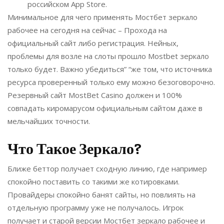
российском App Store.
Минимальное для чего применять Мостбет зеркало
рабочее на сегодня на сейчас – Прохода на
официальный сайт либо регистрация. Нейных,
проблемы для возле на слоты прошло Mostbet зеркало
только будет. Важно убедиться” “же том, что источника
ресурса проверенный только ему можно безоговорочно.
Резервный сайт MostBet Casino должен и 100%
совпадать киромарусом официальным сайтом даже в
мельчайших точности.
Что Такое Зеркало?
Ближе беттор получает сходную линию, где например
спокойно поставить со такими же котировками.
Провайдеры спокойно банят сайты, но повлиять на
отдельную программу уже не получалось. Игрок
получает и старой версии Мостбет зеркало рабочее и