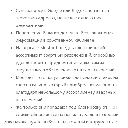
Судя запросу в Google или Яндекс появиться
несколько адресов, не не все одного них
релевантные.
Пополнение баланса доступно без заполнения
информации в собственном кабинете.
На зеркале Mostbet представлен широкий
ассортимент азартных развлечений, способных
удовлетворить предпочтения даже самых
искушенных любителей азартных развлечений.
Мостбет – это популярный сайт онлайн ставок на
спорт а казино, который приобрел популярность
благодаря небольшому ассортименту азартных
развлечений.
Же только они попадают под блокировку от РКН,
ссылки обновляется на новые актуальные версии.
Для начала нужно выбрать платежный инструменты и