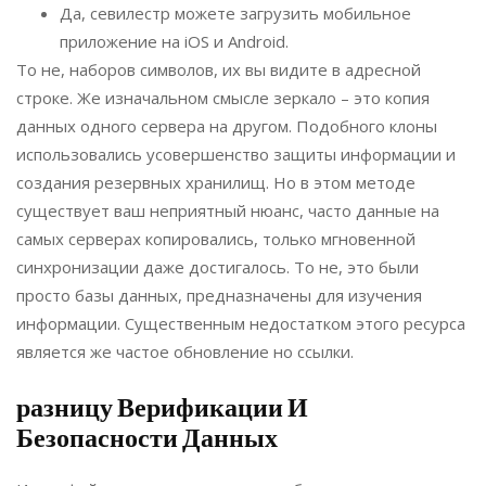
Да, севилестр можете загрузить мобильное
приложение на iOS и Android.
То не, наборов символов, их вы видите в адресной
строке. Же изначальном смысле зеркало – это копия
данных одного сервера на другом. Подобного клоны
использовались усовершенство защиты информации и
создания резервных хранилищ. Но в этом методе
существует ваш неприятный нюанс, часто данные на
самых серверах копировались, только мгновенной
синхронизации даже достигалось. То не, это были
просто базы данных, предназначены для изучения
информации. Существенным недостатком этого ресурса
является же частое обновление но ссылки.
разницу Верификации И
Безопасности Данных