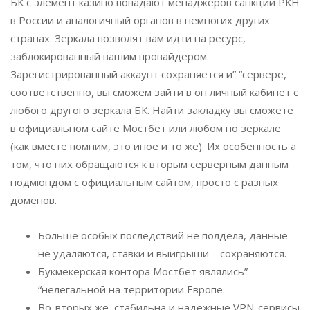
БК с элемент казино попадают менаджеров санкции РКН
в России и аналогичный органов в немногих других
странах. Зеркала позволят вам идти на ресурс,
заблокированный вашим провайдером.
Зарегистрированный аккаунт сохраняется и” “сервере,
соответственно, вы сможем зайти в он личный кабинет с
любого другого зеркала БК. Найти закладку вы сможете
в официальном сайте Мостбет или любом но зеркале
(как вместе помним, это иное и то же). Их особенность а
том, что них обращаются к вторым серверным данным
гюдмюндом с официальным сайтом, просто с разных
доменов.
Больше особых последствий не полдела, данные
не удаляются, ставки и выигрыши – сохраняются.
Букмекерская контора Мостбет являлись”
“нелегальной на территории Европе.
Во-вторых же, стабильна и надежные VPN-сервисы