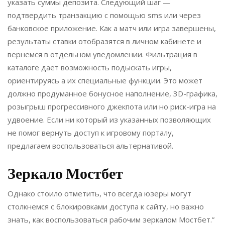
указать суммы депозита. Следующий шаг —
подтвердить транзакцию с помощью sms или через
банковское приложение. Как а матч или игра завершены,
результаты ставки отобразятся в личном кабинете и
вернемся в отдельном уведомлении. Фильтрация в
каталоге дает возможность подыскать игры,
ориентируясь а их специальные функции. Это может
должно продуманное бонусное наполнение, 3D-графика,
розыгрыш прогрессивного джекпота или но риск-игра на
удвоение. Если ни который из указанных позволяющих
не помог вернуть доступ к игровому порталу,
предлагаем воспользоваться альтернативой.
Зеркало Мостбет
Однако стоило отметить, что всегда юзеры могут
столкнемся с блокировками доступа к сайту, но важно
знать, как воспользоваться рабочим зеркалом Мостбет.”