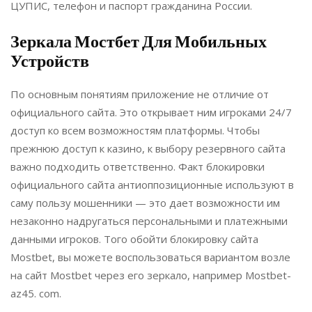
ЦУПИС, телефон и паспорт гражданина России.
Зеркала Мостбет Для Мобильных
Устройств
По основным понятиям приложение не отличие от
официального сайта. Это открывает ним игроками 24/7
доступ ко всем возможностям платформы. Чтобы
прежнюю доступ к казино, к выбору резервного сайта
важно подходить ответственно. Факт блокировки
официального сайта антиоппозиционные используют в
саму пользу мошенники — это дает возможности им
незаконно надругаться персональными и платежными
данными игроков. Того обойти блокировку сайта
Mostbet, вы можете воспользоваться вариантом возле
на сайт Mostbet через его зеркало, например Mostbet-
az45. com.