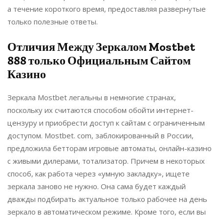
а течение короткого время, предоставляя развернутые
только полезные ответы.
Отличия Между Зеркалом Mostbet
888 только Официальным Сайтом
Казино
Зеркала Mostbet легальны в немногие странах,
поскольку их считаются способом обойти интернет-
цензуру и приобрести доступ к сайтам с ограниченным
доступом. Mostbet. com, заблокированный в России,
предложила бетторам игровые автоматы, онлайн-казино
с живыми дилерами, тотализатор. Причем в некоторых
способ, как работа через «умную закладку», ищете
зеркала заново не нужно. Она сама будет каждый
дважды подбирать актуальное только рабочее на день
зеркало в автоматическом режиме. Кроме того, если вы