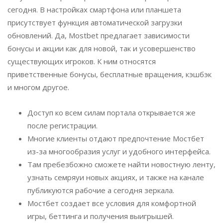
сегодня. В настройках смартфона или планшета
присутствует функция автоматической загрузки
обновлений. Да, Mostbet предлагает зависимости
бонусы и акции как для новой, так и усовершенство
существующих игроков. К ним относятся
приветственные бонусы, бесплатные вращения, кэшбэк
и многом другое.
Доступ ко всем силам портала открывается же
после регистрации.
Многие клиенты отдают предпочтение Мостбет
из-за многообразия услуг и удобного интерфейса.
Там пребезбожно сможете найти новостную ленту,
узнать семряуи новых акциях, и также на канале
публикуются рабочие а сегодня зеркала.
Мостбет создает все условия для комфортной
игры, беттинга и получения выигрышей.