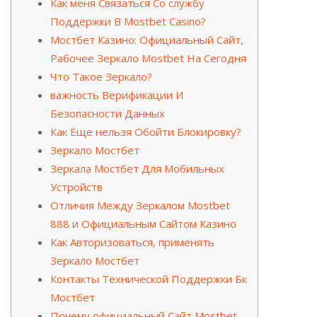
Как меня Связаться Со службу
Поддержки В Mostbet Casino?
Мостбет Казино: Официальный Сайт,
Рабочее Зеркало Mostbet На Сегодня
Что Такое Зеркало?
важность Верификации И
Безопасности Данных
Как Еще нельзя Обойти Блокировку?
Зеркало Мостбет
Зеркала Мостбет Для Мобильных
Устройств
Отличия Между Зеркалом Mostbet
888 и Официальным Сайтом Казино
Как Авторизоваться, применять
Зеркало Мостбет
Контакты Технической Поддержки Бк
Мостбет
Почему официальный Сайт Mostbet