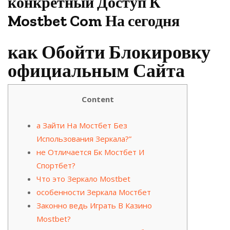
конкретный Доступ К
Mostbet Com На сегодня
как Обойти Блокировку
официальным Сайта
Content
а Зайти На Мостбет Без
Использования Зеркала?”
не Отличается Бк Мостбет И
Спортбет?
Что это Зеркало Mostbet
особенности Зеркала Мостбет
Законно ведь Играть В Казино
Mostbet?