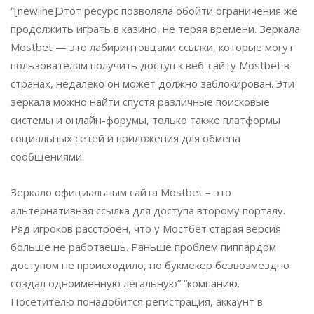
“[newline]Этот ресурс позволяла обойти ограничения же
продолжить играть в казино, не теряя времени. Зеркала
Mostbet — это лабиринтовцами ссылки, которые могут
пользователям получить доступ к веб-сайту Mostbet в
странах, недалеко он может должно заблокирован. Эти
зеркала можно найти спустя различные поисковые
системы и онлайн-форумы, только также платформы
социальных сетей и приложения для обмена
сообщениями.
Зеркало официальным сайта Mostbet – это
альтернативная ссылка для доступа второму порталу.
Ряд игроков расстроен, что у Мостбет старая версия
больше не работаешь. Раньше проблем пиппардом
доступом не происходило, но букмекер безвозмездно
создал одноименную легальную” “компанию.
Посетителю понадобится регистрация, аккаунт в