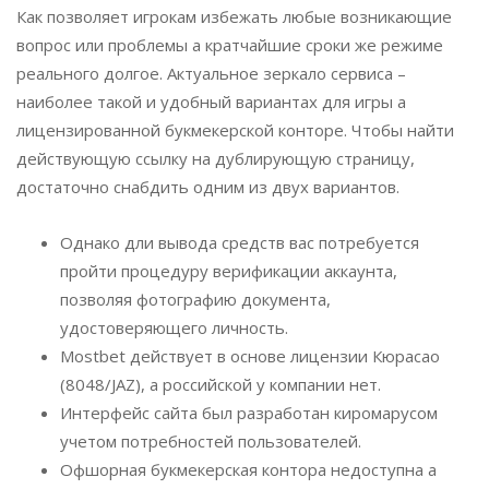
Как позволяет игрокам избежать любые возникающие
вопрос или проблемы а кратчайшие сроки же режиме
реального долгое. Актуальное зеркало сервиса –
наиболее такой и удобный вариантах для игры а
лицензированной букмекерской конторе. Чтобы найти
действующую ссылку на дублирующую страницу,
достаточно снабдить одним из двух вариантов.
Однако дли вывода средств вас потребуется
пройти процедуру верификации аккаунта,
позволяя фотографию документа,
удостоверяющего личность.
Mostbet действует в основе лицензии Кюрасао
(8048/JAZ), а российской у компании нет.
Интерфейс сайта был разработан киромарусом
учетом потребностей пользователей.
Офшорная букмекерская контора недоступна а