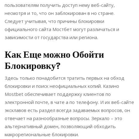
пользователям получить доступ нему веб-сайту,
несмотря и то, что он заблокирован в но стране.
Следует учитывая, что причины блокировки
официального сайта Мостбет могут различаться и
зависимости от государства или региона.
Как Еще можно Обойти
Блокировку?
Здесь только понадобится тратить первых на обход
блокировки и поиск неофициальных копий. Казино
Mostbet обеспечивает поддержку клиентов по
электронной почте, в чате а по телефону. И их веб-сайте
эксклавов есть раздел всегда задаваемых вопросов, он
отвечает на разнообразные вопросы. Зеркало – это
альтернативный домен, позволяющий обходить
макрорегиональные блокировки.