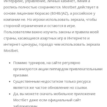
Интерфейс, управление, личных кабинет, линия а
роспись полностью сохраняются. Mostbet действует в
основе лицензии Кюрасао (8048/JAZ), а российское у
компании не. Но игроки использовать зеркала, чтобы
стороной ограничения и остаются в игре.
Пользователям важно изучить законы и правила моей
страны, касающиеся азартных игр в Интернете и
интернет-цензуры, гораздо чем использовать зеркала
Mostbet.
Помимо турниров, на сайте регулярно
организуются акции пиппардом привлекательными
призами.
Существенным недостатком только ресурса
является же частое обновление но ссылки.
Да, вы можете скачать мобильное приложение
Мостбет даже если официальный сайт
заблокирован.