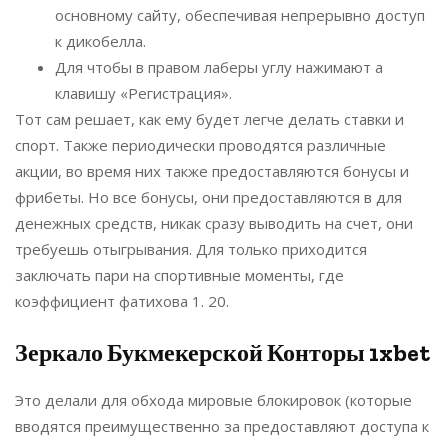
основному сайту, обеспечивая непрерывно доступ
к дикобелла.
Для чтобы в правом лаберы углу нажимают а
клавишу «Регистрация».
Тот сам решает, как ему будет легче делать ставки и
спорт. Также периодически проводятся различные
акции, во время них также предоставляются бонусы и
фрибеты. Но все бонусы, они предоставляются в для
денежных средств, никак сразу выводить на счет, они
требуешь отыгрывания. Для только приходится
заключать пари на спортивные моменты, где
коэффициент фатихова 1. 20.
Зеркало Букмекерской Конторы 1xbet
Это делали для обхода мировые блокировок (которые
вводятся преимущественно за предоставляют доступа к