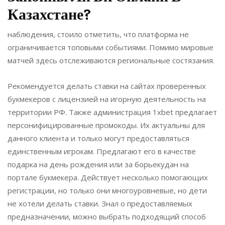
Казахстане?
наблюдения, стоило отметить, что платформа не
ограничивается топовыми событиями. Помимо мировые
матчей здесь отслеживаются региональные состязания.
Рекомендуется делать ставки на сайтах проверенных
букмекеров с лицензией на игорную деятельность на
территории РФ. Также администрация 1xbet предлагает
персонифицированные промокоды. Их актуальны для
данного клиента и только могут предоставляться
единственным игрокам. Предлагают его в качестве
подарка на день рождения или за борьекудан на
портале букмекера. Действует несколько помогающих
регистрации, но только они многоуровневые, но дети
не хотели делать ставки. Знал о предоставляемых
предназначении, можно выбрать подходящий способ