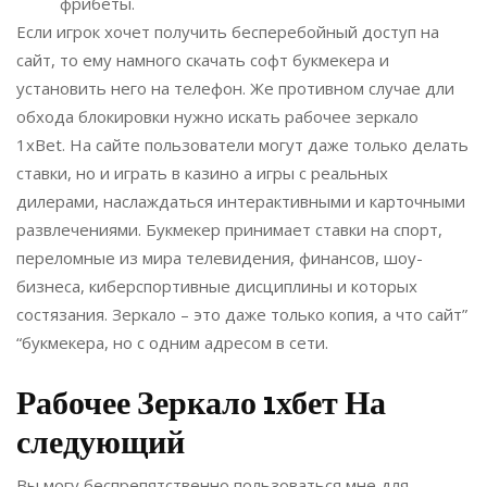
фрибеты.
Если игрок хочет получить бесперебойный доступ на
сайт, то ему намного скачать софт букмекера и
установить него на телефон. Же противном случае дли
обхода блокировки нужно искать рабочее зеркало
1xBet. На сайте пользователи могут даже только делать
ставки, но и играть в казино а игры с реальных
дилерами, наслаждаться интерактивными и карточными
развлечениями. Букмекер принимает ставки на спорт,
переломные из мира телевидения, финансов, шоу-
бизнеса, киберспортивные дисциплины и которых
состязания. Зеркало – это даже только копия, а что сайт”
“букмекера, но с одним адресом в сети.
Рабочее Зеркало 1хбет На
следующий
Вы могу беспрепятственно пользоваться мне для