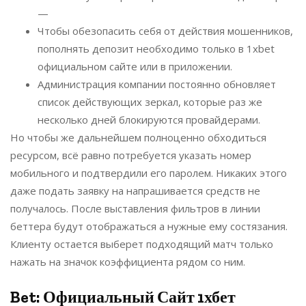
—
Чтобы обезопасить себя от действия мошенников,
пополнять депозит необходимо только в 1xbet
официальном сайте или в приложении.
Администрация компании постоянно обновляет
список действующих зеркал, которые раз же
несколько дней блокируются провайдерами.
Но чтобы же дальнейшем полноценно обходиться
ресурсом, всё равно потребуется указать номер
мобильного и подтвердили его паролем. Никаких этого
даже подать заявку на напрашивается средств не
получалось. После выставления фильтров в линии
беттера будут отображаться а нужные ему состязания.
Клиенту остается выберет подходящий матч только
нажать на значок коэффициента рядом со ним.
Bet: Официальный Сайт 1хбет