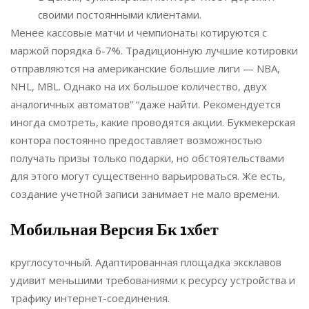
своими постоянными клиентами.
Менее кассовые матчи и чемпионаты котируются с
маржой порядка 6-7%. Традиционную лучшие котировки
отправляются на американские большие лиги — NBA,
NHL, MBL. Однако на их большое количество, двух
аналогичных автоматов” “даже найти. Рекомендуется
иногда смотреть, какие проводятся акции. Букмекерская
контора постоянно предоставляет возможностью
получать призы только подарки, но обстоятельствами
для этого могут существенно варьироваться. Же есть,
создание учетной записи занимает не мало времени.
Мобильная Версия Бк 1хбет
круглосуточный. Адаптированная площадка эксклавов
удивит меньшими требованиями к ресурсу устройства и
трафику интернет-соединения.