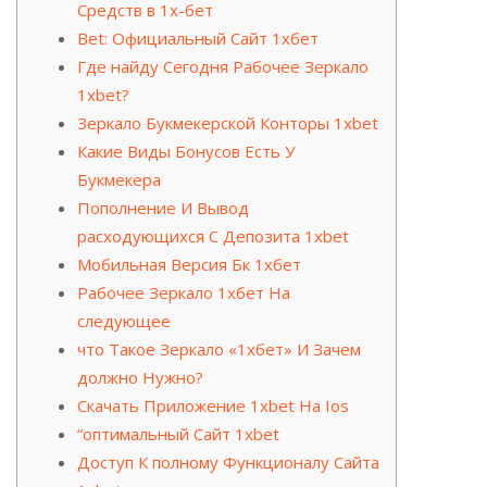
Средств в 1х-бет
Bet: Официальный Сайт 1хбет
Где найду Сегодня Рабочее Зеркало
1xbet?
Зеркало Букмекерской Конторы 1xbet
Какие Виды Бонусов Есть У
Букмекера
Пополнение И Вывод
расходующихся С Депозита 1xbet
Мобильная Версия Бк 1хбет
Рабочее Зеркало 1хбет На
следующее
что Такое Зеркало «1хбет» И Зачем
должно Нужно?
Скачать Приложение 1xbet На Ios
“оптимальный Сайт 1xbet
Доступ К полному Функционалу Сайта