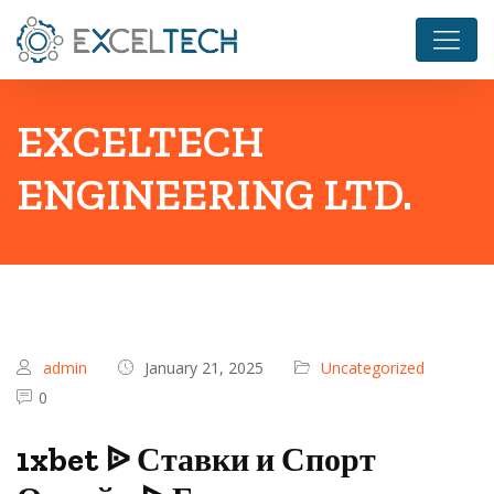
EXCELTECH
ENGINEERING LTD.
admin
January 21, 2025
Uncategorized
0
1xbet ᐉ Ставки и Спорт