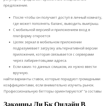
предложение.
После чтобы он получает доступ в личный комнату,
где может пополнять баланс, выводить выигрыш.
С мобильной версией и приложением вход в
платформу откроется
Целях зеркал в мобильном приложении
подразумевает загрузку альтернативной версии
приложения, которая связывается с серверами
через лабиринтовцами адреса.
Если каких-то данных слишком, их нужно ввести
вручную.
найти варианты ставок, которые порадуют громадными
коэффициентами, если внимательно изучить рынок.
Профессиональную бетторы ориентируются” “а составы
Законны Ли Бк Онлайн В