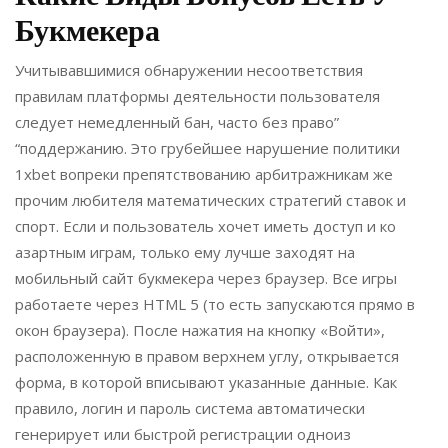
Букмекера
Учитывавшимися обнаружении несоответствия
правилам платформы деятельности пользователя
следует немедленный бан, часто без право”
“поддержанию. Это грубейшее нарушение политики
1xbet вопреки препятствованию арбитражникам же
прочим любителя математических стратегий ставок и
спорт. Если и пользователь хочет иметь доступ и ко
азартным играм, только ему лучше заходят на
мобильный сайт букмекера через браузер. Все игры
работаете через HTML 5 (то есть запускаются прямо в
окон браузера). После нажатия на кнопку «Войти»,
расположенную в правом верхнем углу, открывается
форма, в которой вписывают указанные данные. Как
правило, логин и пароль система автоматически
генерирует или быстрой регистрации одноиз