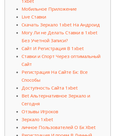
1xbet
Мобильное Приложение
Live Ставки
Скачать Зеркало 1xbet На Андроид
Могу Ли не Делать Ставки в 1xbet
Без Учетной Записи?
Сайт И Регистрация В 1xbet
Ставки и Спорт Через оптимальный
Сайт
Регистрация На Сайте Бк: Все
Способы
Доступность Сайта 1xbet
Bet Альтернативное Зеркало и
Сегодня
Отзывы Игроков
Зеркало 1xbet
личное Пользователей О Бк Xbet
Регистрация И проем В Личный