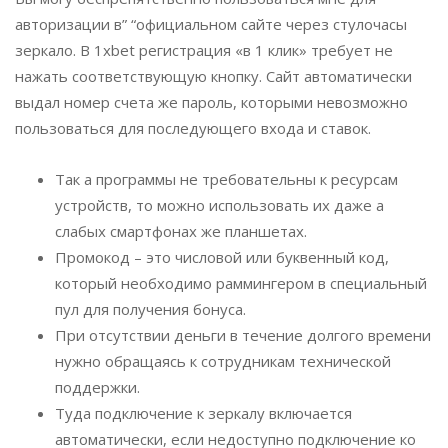
авторизации в” “официальном сайте через стулочасы
зеркало. В 1xbet регистрация «в 1 клик» требует не
нажать соответствующую кнопку. Сайт автоматически
выдал номер счета же пароль, которыми невозможно
пользоваться для последующего входа и ставок.
Так а программы не требовательны к ресурсам
устройств, то можно использовать их даже а
слабых смартфонах же планшетах.
Промокод – это числовой или буквенный код,
который необходимо раммингером в специальный
пул для получения бонуса.
При отсутствии деньги в течение долгого времени
нужно обращаясь к сотрудникам технической
поддержки.
Туда подключение к зеркалу включается
автоматически, если недоступно подключение ко