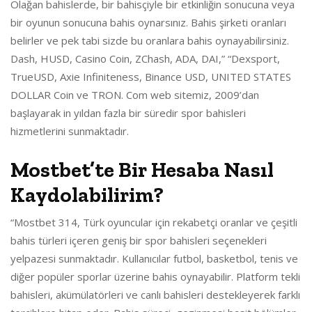
Olağan bahislerde, bir bahisçiyle bir etkinliğin sonucuna veya
bir oyunun sonucuna bahis oynarsınız. Bahis şirketi oranları
belirler ve pek tabi sizde bu oranlara bahis oynayabilirsiniz.
Dash, HUSD, Casino Coin, ZChash, ADA, DAI,” “Dexsport,
TrueUSD, Axie Infiniteness, Binance USD, UNITED STATES
DOLLAR Coin ve TRON. Com web sitemiz, 2009’dan
başlayarak in yıldan fazla bir süredir spor bahisleri
hizmetlerini sunmaktadır.
Mostbet’te Bir Hesaba Nasıl
Kaydolabilirim?
“Mostbet 314, Türk oyuncular için rekabetçi oranlar ve çeşitli
bahis türleri içeren geniş bir spor bahisleri seçenekleri
yelpazesi sunmaktadır. Kullanıcılar futbol, basketbol, tenis ve
diğer popüler sporlar üzerine bahis oynayabilir. Platform tekli
bahisleri, akümülatörleri ve canlı bahisleri destekleyerek farklı