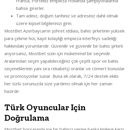
Fransa, Portekiz empieza Hollanda şampiyonalarına
bahse girerler.
Tam adınız, doğum tarihiniz ve adresiniz dahil olmak
üzere kişisel bilgilerinizi girin.
MostBet Azerbaycan’ın şöhret iddiası, bahis şirketinin yüksek
para çekme hızı, kayıt kolaylığı empieza interfeys sadeliği
hakkındaki yorumlarıdır. Güvenilir ve güvenilir bir bahis şirketi
arıyorsanız, Mostbet sizin için mükemmel bir seçimdir.
Aralarından seçim yapabileceğiniz çok çeşitli spor ve bahis
seçeneklerinin yanı sıra rekabetçi oranlar ve cömert bonuslar
ve promosyonlar sunar. Buna ek olarak, 7/24 destek ekibi
her türlü sorunuzda size yardımcı olmak için her zaman
hazırdır.
Türk Oyuncular Için
Doğrulama
Mostbet borsasında ise bir bahisçi yerine başka kişilere karşı