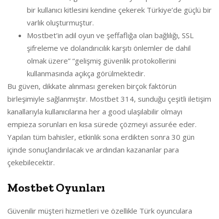
bir kullanıcı kitlesini kendine çekerek Türkiye’de güçlü bir
varlık oluşturmuştur.
Mostbet’in adil oyun ve şeffaflığa olan bağlılığı, SSL
şifreleme ve dolandırıcılık karşıtı önlemler de dahil
olmak üzere” “gelişmiş güvenlik protokollerini
kullanmasında açıkça görülmektedir.
Bu güven, dikkate alınması gereken birçok faktörün
birleşimiyle sağlanmıştır. Mostbet 314, sunduğu çeşitli iletişim
kanallarıyla kullanıcılarına her a good ulaşılabilir olmayı
empieza sorunları en kısa sürede çözmeyi assurée eder.
Yapılan tüm bahisler, etkinlik sona erdikten sonra 30 gün
içinde sonuçlandırılacak ve ardından kazananlar para
çekebilecektir.
Mostbet Oyunları
Güvenilir müşteri hizmetleri ve özellikle Türk oyunculara