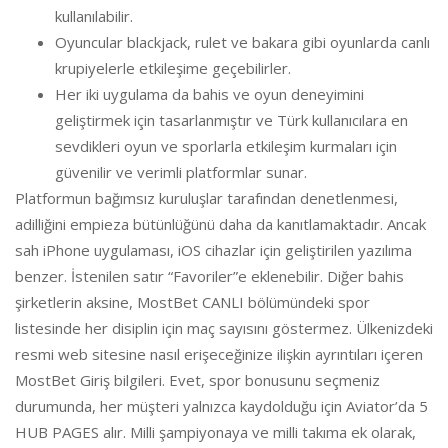
kullanılabilir.
Oyuncular blackjack, rulet ve bakara gibi oyunlarda canlı
krupiyelerle etkileşime geçebilirler.
Her iki uygulama da bahis ve oyun deneyimini
geliştirmek için tasarlanmıştır ve Türk kullanıcılara en
sevdikleri oyun ve sporlarla etkileşim kurmaları için
güvenilir ve verimli platformlar sunar.
Platformun bağımsız kuruluşlar tarafından denetlenmesi,
adilliğini empieza bütünlüğünü daha da kanıtlamaktadır. Ancak
sah iPhone uygulaması, iOS cihazlar için geliştirilen yazılıma
benzer. İstenilen satır “Favoriler”e eklenebilir. Diğer bahis
şirketlerin aksine, MostBet CANLI bölümündeki spor
listesinde her disiplin için maç sayısını göstermez. Ülkenizdeki
resmi web sitesine nasıl erişeceğinize ilişkin ayrıntıları içeren
MostBet Giriş bilgileri. Evet, spor bonusunu seçmeniz
durumunda, her müşteri yalnızca kaydolduğu için Aviator’da 5
HUB PAGES alır. Milli şampiyonaya ve milli takıma ek olarak,