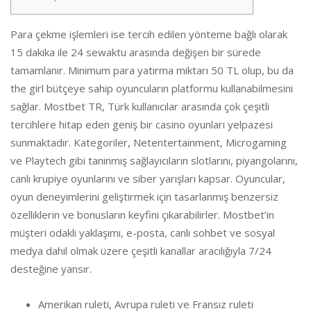
Para çekme işlemleri ise tercih edilen yönteme bağlı olarak
15 dakika ile 24 sewaktu arasında değişen bir sürede
tamamlanır. Minimum para yatırma miktarı 50 TL olup, bu da
the girl bütçeye sahip oyuncuların platformu kullanabilmesini
sağlar. Mostbet TR, Türk kullanıcılar arasında çok çeşitli
tercihlere hitap eden geniş bir casino oyunları yelpazesi
sunmaktadır. Kategoriler, Netentertainment, Microgaming
ve Playtech gibi tanınmış sağlayıcıların slotlarını, piyangolarını,
canlı krupiye oyunlarını ve siber yarışları kapsar. Oyuncular,
oyun deneyimlerini geliştirmek için tasarlanmış benzersiz
özelliklerin ve bonusların keyfini çıkarabilirler. Mostbet’in
müşteri odaklı yaklaşımı, e-posta, canlı sohbet ve sosyal
medya dahil olmak üzere çeşitli kanallar aracılığıyla 7/24
desteğine yansır.
Amerikan ruleti, Avrupa ruleti ve Fransız ruleti