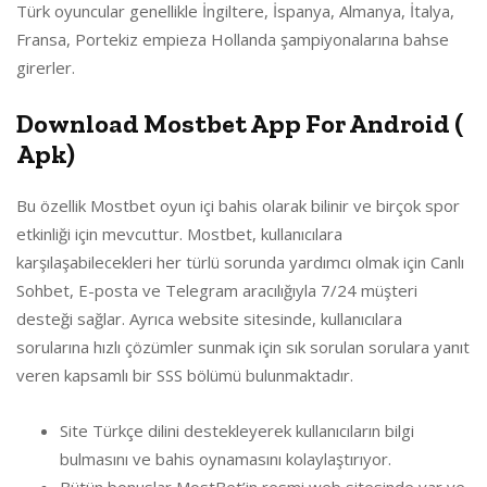
Türk oyuncular genellikle İngiltere, İspanya, Almanya, İtalya,
Fransa, Portekiz empieza Hollanda şampiyonalarına bahse
girerler.
Download Mostbet App For Android (
Apk)
Bu özellik Mostbet oyun içi bahis olarak bilinir ve birçok spor
etkinliği için mevcuttur. Mostbet, kullanıcılara
karşılaşabilecekleri her türlü sorunda yardımcı olmak için Canlı
Sohbet, E-posta ve Telegram aracılığıyla 7/24 müşteri
desteği sağlar. Ayrıca website sitesinde, kullanıcılara
sorularına hızlı çözümler sunmak için sık sorulan sorulara yanıt
veren kapsamlı bir SSS bölümü bulunmaktadır.
Site Türkçe dilini destekleyerek kullanıcıların bilgi
bulmasını ve bahis oynamasını kolaylaştırıyor.
Bütün bonuslar MostBet’in resmi web sitesinde var ve