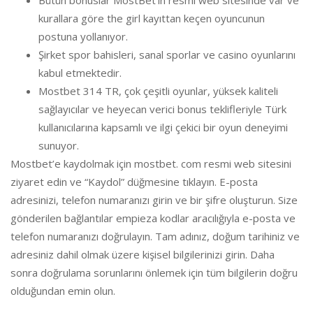
kurallara göre the girl kayıttan keçen oyuncunun
postuna yollanıyor.
Şirket spor bahisleri, sanal sporlar ve casino oyunlarını
kabul etmektedir.
Mostbet 314 TR, çok çeşitli oyunlar, yüksek kaliteli
sağlayıcılar ve heyecan verici bonus teklifleriyle Türk
kullanıcılarına kapsamlı ve ilgi çekici bir oyun deneyimi
sunuyor.
Mostbet’e kaydolmak için mostbet. com resmi web sitesini
ziyaret edin ve “Kaydol” düğmesine tıklayın. E-posta
adresinizi, telefon numaranızı girin ve bir şifre oluşturun. Size
gönderilen bağlantılar empieza kodlar aracılığıyla e-posta ve
telefon numaranızı doğrulayın. Tam adınız, doğum tarihiniz ve
adresiniz dahil olmak üzere kişisel bilgilerinizi girin. Daha
sonra doğrulama sorunlarını önlemek için tüm bilgilerin doğru
olduğundan emin olun.