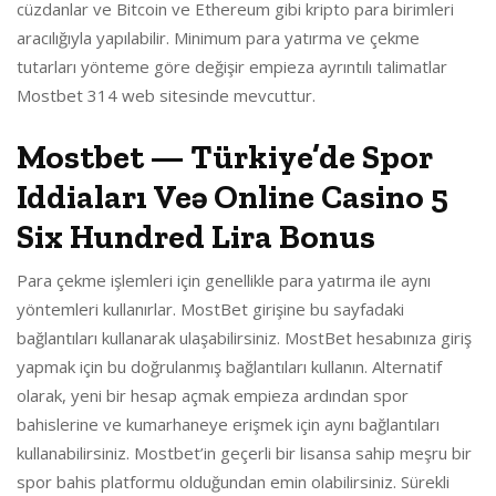
cüzdanlar ve Bitcoin ve Ethereum gibi kripto para birimleri
aracılığıyla yapılabilir. Minimum para yatırma ve çekme
tutarları yönteme göre değişir empieza ayrıntılı talimatlar
Mostbet 314 web sitesinde mevcuttur.
Mostbet — Türkiye’de Spor
Iddiaları Veə Online Casino 5
Six Hundred Lira Bonus
Para çekme işlemleri için genellikle para yatırma ile aynı
yöntemleri kullanırlar. MostBet girişine bu sayfadaki
bağlantıları kullanarak ulaşabilirsiniz. MostBet hesabınıza giriş
yapmak için bu doğrulanmış bağlantıları kullanın. Alternatif
olarak, yeni bir hesap açmak empieza ardından spor
bahislerine ve kumarhaneye erişmek için aynı bağlantıları
kullanabilirsiniz. Mostbet’in geçerli bir lisansa sahip meşru bir
spor bahis platformu olduğundan emin olabilirsiniz. Sürekli