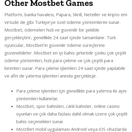
Other Mostbet Games
Platform, banka havalesi, Papara, Skrill, Neteller ve kripto em
virtude de gibi Türkiye’ye özel ödeme yöntemlerini sunar.
Mostbet, ödemeleri hızlı ve güvenilir bir şekilde
gerçekleştirir, genellikle 24 saat içinde tamamlanır. Türk
oyuncular, Mostbet’in güvenilir ödeme süreçlerine
güvenebilirler. Mostbet en iyi bahis şirketidir çünkü çok çeşitli
ödeme yöntemleri, hızlı para çekme ve çok çeşitli para
birimleri sunar. Para çekme işlemleri 24 saat içinde yapılabilir
ve afin de yatırma işlemleri anında gerçekleşir.
Para çekme işlemleri için genellikle para yatırma ile aynı
yöntemleri kullanırlar.
Mostbet, spor bahisleri, canlı bahisler, online casino
oyunları ve çok daha fazlası dahil olmak üzere çok çeşitli
bahis seçenekleri sunar.
MostBet mobil uygulaması Android veya iOS cihazlarda