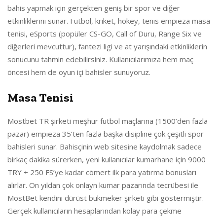
bahis yapmak için gerçekten geniş bir spor ve diğer
etkinliklerini sunar. Futbol, ​​kriket, hokey, tenis empieza masa
tenisi, eSports (popüler CS-GO, Call of Duru, Range Six ve
diğerleri mevcuttur), fantezi ligi ve at yarışındaki etkinliklerin
sonucunu tahmin edebilirsiniz. Kullanıcılarımıza hem maç
öncesi hem de oyun içi bahisler sunuyoruz.
Masa Tenisi
Mostbet TR şirketi meşhur futbol maçlarına (1500’den fazla
pazar) empieza 35’ten fazla başka disipline çok çeşitli spor
bahisleri sunar. Bahisçinin web sitesine kaydolmak sadece
birkaç dakika sürerken, yeni kullanıcılar kumarhane için 9000
TRY + 250 FS’ye kadar cömert ilk para yatırma bonusları
alırlar. On yıldan çok onlayn kumar pazarında tecrübesi ile
MostBet kendini dürüst bukmeker şirketi gibi göstermiştir.
Gerçek kullanıcıların hesaplarından kolay para çekme