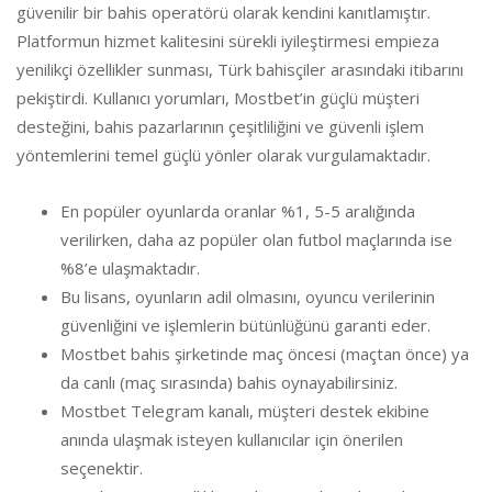
güvenilir bir bahis operatörü olarak kendini kanıtlamıştır.
Platformun hizmet kalitesini sürekli iyileştirmesi empieza
yenilikçi özellikler sunması, Türk bahisçiler arasındaki itibarını
pekiştirdi. Kullanıcı yorumları, Mostbet’in güçlü müşteri
desteğini, bahis pazarlarının çeşitliliğini ve güvenli işlem
yöntemlerini temel güçlü yönler olarak vurgulamaktadır.
En popüler oyunlarda oranlar %1, 5-5 aralığında
verilirken, daha az popüler olan futbol maçlarında ise
%8’e ulaşmaktadır.
Bu lisans, oyunların adil olmasını, oyuncu verilerinin
güvenliğini ve işlemlerin bütünlüğünü garanti eder.
Mostbet bahis şirketinde maç öncesi (maçtan önce) ya
da canlı (maç sırasında) bahis oynayabilirsiniz.
Mostbet Telegram kanalı, müşteri destek ekibine
anında ulaşmak isteyen kullanıcılar için önerilen
seçenektir.