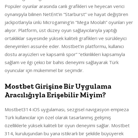
Popüler oyunlar arasında canlı grafikleri ve heyecan verici
oynanışıyla bilinen NetEnt’in “Starburst” ve hayat değiştiren
jackpotlarıyla ünlü Microgaming’in “Mega Moolah” oyunları yer
alıyor. Platform, üst düzey oyun sağlayıcılarıyla yaptığı
ortaklıklar sayesinde yüksek kaliteli grafikleri ve sürükleyici
deneyimleri assurée eder. Mostbet’in platformu, kullanıcı
dostu arayüzleri ve kapsamlı spor” “etkinlikleri kapsamıyla
sağlam ve ilgi çekici bir bahis deneyimi sağlayarak Türk
oyuncular için mükemmel bir seçimdir.
Mostbet Girişine Bir Uygulama
Aracılığıyla Erişebilir Miyim?
Mostbet314 iOS uygulaması, sezgisel navigasyon empieza
Türk kullanıcılar için özel olarak tasarlanmış gelişmiş
özelliklerle yüksek kaliteli bir oyun deneyimi sağlar. Mostbet
314, kuruluşundan bu yana istikrarlı bir şekilde büyüyerek