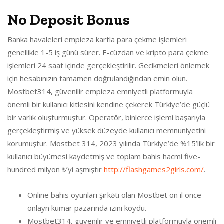
No Deposit Bonus
Banka havaleleri empieza kartla para çekme işlemleri
genellikle 1-5 iş günü sürer. E-cüzdan ve kripto para çekme
işlemleri 24 saat içinde gerçekleştirilir. Gecikmeleri önlemek
için hesabınızın tamamen doğrulandığından emin olun.
Mostbet314, güvenilir empieza emniyetli platformuyla
önemli bir kullanıcı kitlesini kendine çekerek Türkiye’de güçlü
bir varlık oluşturmuştur. Operatör, binlerce işlemi başarıyla
gerçekleştirmiş ve yüksek düzeyde kullanıcı memnuniyetini
korumuştur. Mostbet 314, 2023 yılında Türkiye’de %15’lik bir
kullanıcı büyümesi kaydetmiş ve toplam bahis hacmi five-
hundred milyon ₺’yi aşmıştır
http://flashgames2girls.com/
.
Online bahis oyunları şirkəti olan Mostbet on il önce
onlayn kumar pazarında izini koydu.
Mostbet314, güvenilir ve emniyetli platformuyla önemli