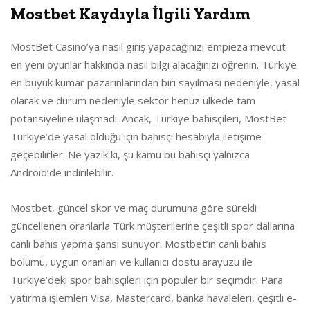
Mostbet Kaydıyla İlgili Yardım
MostBet Casino’ya nasıl giriş yapacağınızı empieza mevcut
en yeni oyunlar hakkında nasıl bilgi alacağınızı öğrenin. Türkiye
en büyük kumar pazarınlarindan biri sayılması nedeniyle, yasal
olarak ve durum nedeniyle sektör henüz ülkede tam
potansiyeline ulaşmadı. Ancak, Türkiye bahisçileri, MostBet
Türkiye’de yasal olduğu için bahisçi hesabıyla iletişime
geçebilirler. Ne yazık ki, şu kamu bu bahisçi yalnızca
Android’de indirilebilir.
Mostbet, güncel skor ve maç durumuna göre sürekli
güncellenen oranlarla Türk müşterilerine çeşitli spor dallarına
canlı bahis yapma şansı sunuyor. Mostbet’in canlı bahis
bölümü, uygun oranları ve kullanıcı dostu arayüzü ile
Türkiye’deki spor bahisçileri için popüler bir seçimdir. Para
yatırma işlemleri Visa, Mastercard, banka havaleleri, çeşitli e-