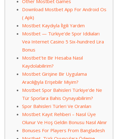
Other Mostbet Games
Download Mostbet App For Android Os
( Apk)
Mostbet Kaydıyla İlgili Yardım
Mostbet — Türkiye’de Spor Iddiaları
Veə Internet Casino 5 Six-hundred Lira
Bonus
Mostbet’te Bir Hesaba Nasıl
Kaydolabilirim?
Mostbet Girişine Bir Uygulama
Aracılığıyla Erişebilir Miyim?
Mostbet Spor Bahisleri Türkiye’de Ne
Tür Sporlara Bahis Oynayabilirim?
Spor Bahisleri Türleri Ve Oranları
Mostbet Kayıt Rehberi – Nasıl Üye
Olunur Ve Hoş Geldin Bonusu Nasıl Alınır
Bonuses For Players From Bangladesh
Mostbet, Türk Oyunculara Ödeme