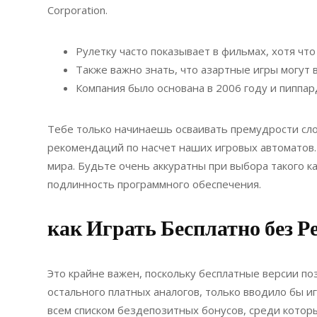
Corporation.
Рулетку часто показывает в фильмах, хотя чт
Также важно знать, что азартные игры могут
Компания было основана в 2006 году и пиппа
Тебе только начинаешь осваивать премудрости сл
рекомендаций по насчет наших игровых автоматов.
мира. Будьте очень аккуратны при выбора такого 
подлинность программного обеспечения.
как Играть Бесплатно без Р
Это крайне важен, поскольку бесплатные версии по
остального платных аналогов, только вводило бы и
всем списком бездепозитных бонусов, среди котор