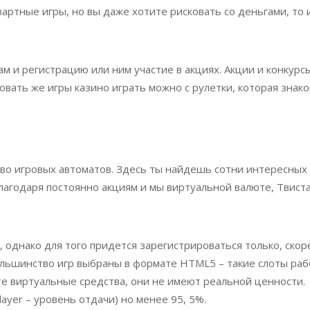
артные игры, но вы даже хотите рисковать со деньгами, то и
м и регистрацию или ним участие в акциях. Акции и конкурс
овать же игры казино играть можно с рулетки, которая знако
во игровых автоматов. Здесь ты найдешь сотни интересных
лагодаря постоянно акциям и мы виртуальной валюте, Твис
 однако для того придется зарегистрироваться только, скоре
льшинство игр выбраны в формате HTML5 – такие слоты раб
те виртуальные средства, они не имеют реальной ценности.
ayer – уровень отдачи) но менее 95, 5%.