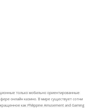
вационные только мобильно ориентированные
сфере онлайн казино. В мире существует сотни
кращенное как Philippine Amusement and Gaming