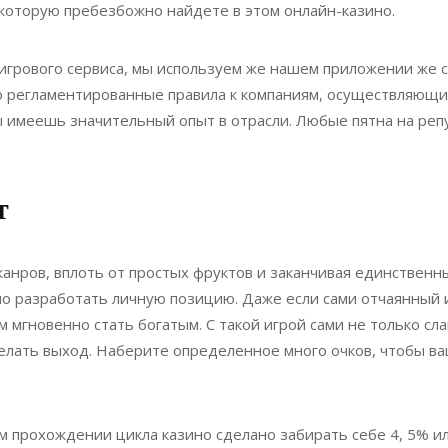
 которую пребезбожно найдете в этом онлайн-казино.
о игрового сервиса, мы используем же нашем приложении же
о регламентированные правила к компаниям, осуществляющ
 имеешь значительный опыт в отрасли. Любые пятна на реп
т
 жанров, вплоть от простых фруктов и заканчивая единствен
разработать личную позицию. Даже если сами отчаянный игро
мгновенно стать богатым. С такой игрой сами не только сла
лать выход. Наберите определенное много очков, чтобы ваша
м прохождении цикла казино сделано забирать себе 4, 5% или