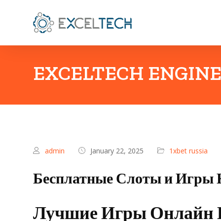
EXCELTECH ENGINE
admin
January 22, 2025
1xbet russia
Бесплатные Слоты и Игры 
Лучшие Игры Онлайн 