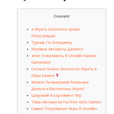
Content
а Играть Бесплатно кроме
Регистрации
Турнир По Блэкджеку
Игровые Автоматы Джекпот
злое Пожаловать В Онлайн Казино
Gametwist
Сколько можно Бесплатно Играть в
Игры Казино
Можно Ли выиграем Реальные
Деньги и Бесплатных Играх?
Широкий Ассортимент Игр
Темы Автоматов На Free-slots Games
Самые Популярные Игры В Онлайн-