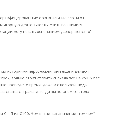
 сертифицированные оригинальные слоты от
им игорную деятельность. Учитывавшимися
утации могут стать основанием усовершенство”
ными историями персонажей, они еще и делают
к, только стоит ставить сначала все на кон. У вас
вно проведете время, даже и с пользой, ведь
 ставка сыграла, и тогда вы встанем со стола
 €4, 5 из €100. Чем выше так значение, тем чем”