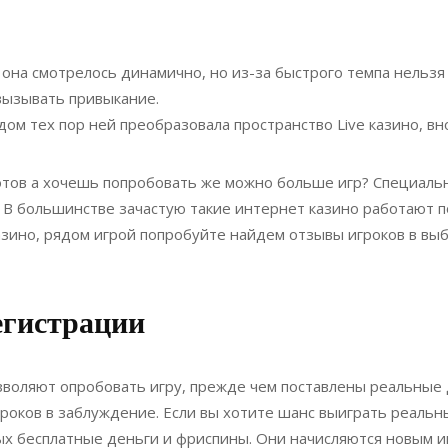
о она смотрелось динамично, но из-за быстрого темпа нельз
 вызывать привыкание.
рдом тех пор ней преобразовала пространство Live казино, 
отов а хочешь попробовать же можно больше игр? Специаль
 В большинстве зачастую такие интернет казино работают п
казино, рядом игрой попробуйте найдем отзывы игроков в в
егистрации
зволяют опробовать игру, прежде чем поставлены реальные 
гроков в заблуждение. Если вы хотите шанс выиграть реальн
ых бесплатные деньги и фриспины. Они начисляются новым иг