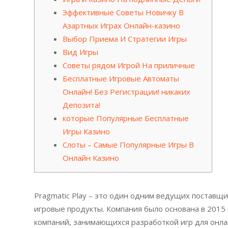
Эффективные Советы Новичку В
Азартных Играх Онлайн-казино
Выбор Приема И Стратегии Игры
Вид Игры
Советы рядом Игрой На приличные
Бесплатные Игровые Автоматы
Онлайн! Без Регистрации! никаких
Депозита!
которые Популярные Бесплатные
Игры Казино
Слоты – Самые Популярные Игры В
Онлайн Казино
Pragmatic Play – это один одним ведущих постав
игровые продукты. Компания было основана в 2015 
компаний, занимающихся разработкой игр для онлай