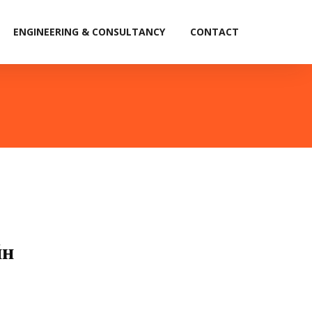
ENGINEERING & CONSULTANCY
CONTACT
йн