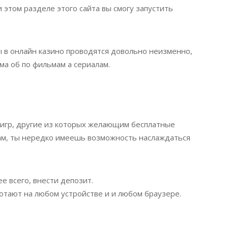
 этом разделе этого сайта вы смогу запустить
ы в онлайн казино проводятся довольно неизменно,
ма об по фильмам а сериалам.
 игр, другие из которых желающим бесплатные
там, ты нередко имеешь возможность наслаждаться
е всего, внести депозит.
отают на любом устройстве и и любом браузере.