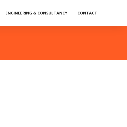
ENGINEERING & CONSULTANCY
CONTACT