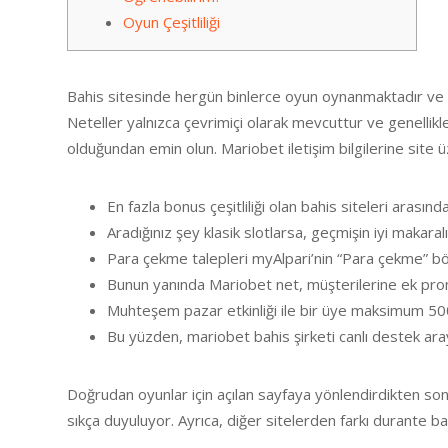
Oyun Çeşitliliği
Bahis sitesinde hergün binlerce oyun oynanmaktadır ve bi
Neteller yalnızca çevrimiçi olarak mevcuttur ve genellikle
olduğundan emin olun. Mariobet iletişim bilgilerine site üzer
En fazla bonus çeşitliliği olan bahis siteleri arasın
Aradığınız şey klasik slotlarsa, geçmişin iyi makara
Para çekme talepleri myAlpari’nin “Para çekme” böl
Bunun yanında Mariobet net, müşterilerine ek pro
Muhteşem pazar etkinliği ile bir üye maksimum 50
Bu yüzden, mariobet bahis şirketi canlı destek ar
Doğrudan oyunlar için açılan sayfaya yönlendirdikten son
sıkça duyuluyor. Ayrıca, diğer sitelerden farkı durante 