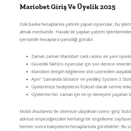
Mariobet Giriş Ve Üyelik 2025
Eski banka hesaplarına yatırım yapan oyuncular, bu işlemi
almak mecburidir. Havale ile yapılan yatırım işlemlerinde
içerisinde hesaplara yansıdığı görülür.
Zaman zaman Mariobet canlı casino en yeni oyunlar 
Güvenlik faktörü oyuncular için son derece önemli
Mariobet iletişim bilgilerine site üzerinden ulaşabilir,
Aynı” “zamanda Slotator ve yenilikçi System 3 Slot
Üyelerimize hediyelerini fiziksel olarak verme imk
Üyelerine her zaman için en iyi deneyimi yaşatan M
Mobil cihazlarınız ile sitemize ulaştıktan sonra ‘giriş’ but
adrese erişeceğinizden herhangi bir engelleme sayfasını 
hemen sonra bakiyelerini hesaplarında görebilirler. Bu s