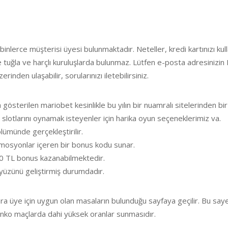
nlerce müşterisi üyesi bulunmaktadır. Neteller, kredi kartınızı ku
 tuğla ve harçlı kuruluşlarda bulunmaz. Lütfen e-posta adresinizin N
inden ulaşabilir, sorularınızı iletebilirsiniz.
da gösterilen mariobet kesinlikle bu yılın bir nuamralı sitelerinden bi
lı slotlarını oynamak isteyenler için harika oyun seçeneklerimiz va.
ümünde gerçekleştirilir.
mosyonlar içeren bir bonus kodu sunar.
0 TL bonus kazanabilmektedir.
ayüzünü geliştirmiş durumdadır.
ra üye için uygun olan masaların bulunduğu sayfaya geçilir. Bu say
banko maçlarda dahi yüksek oranlar sunmasıdır.