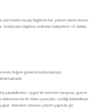
e yeni banka hesap bilgilerini her yatırım işlemi öncesi
. Doldurulan bilgilerin ardından bakiyelerin 10 dakika
vererek doğum günlerini kutlamaktayız.
aktarmaktadır.
riş yapabilirsiniz. Uygun bir internet tarayıcısı, güncel
klentisini tercih eden oyuncular, özelliği kullandıktan
 yapar. Mariobet sitesine yatırım yapmak için