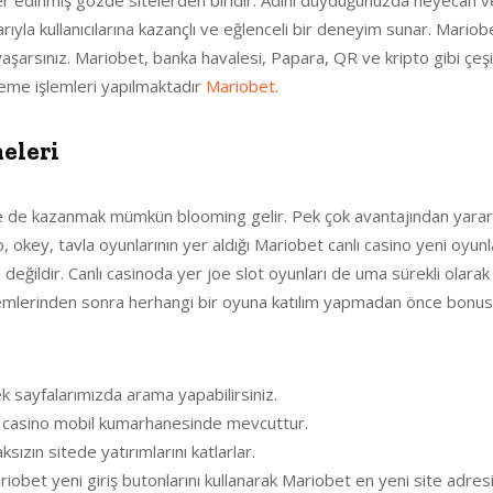
r edinmiş gözde sitelerden biridir. Adını duyduğunuzda heyecan ve
yla kullanıcılarına kazançlı ve eğlenceli bir deneyim sunar. Mariob
yaşarsınız. Mariobet, banka havalesi, Papara, QR ve kripto gibi çe
ödeme işlemleri yapılmaktadır
Mariobet
.
eleri
e de kazanmak mümkün blooming gelir. Pek çok avantajından yara
key, tavla oyunlarının yer aldığı Mariobet canlı casino yeni oyunla
n değildir. Canlı casinoda yer joe slot oyunları de uma sürekli olara
lemlerinden sonra herhangi bir oyuna katılım yapmadan önce bonusla
tek sayfalarımızda arama yapabilirsiniz.
ne casino mobil kumarhanesinde mevcuttur.
sızın sitede yatırımlarını katlarlar.
bet yeni giriş butonlarını kullanarak Mariobet en yeni site adresine 