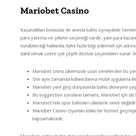
Mariobet Casino
Kazandıkları bonıuslar ile anında bahis oynayabilir heme
para yatırma ve çekme seçeneği vardır, yani para kazanm
sunabileceği hakkında daha fazla bilgi edinmek için adre
dahil olmak üzere çok çeşitli destek seçenekleri sunar. İle
Mariobet sitesi ülkemizde uzun senelerden bu yana 
Site aynı zamanda kullanıcılarına mobil uygulama i
Mariobet yeni giriş dünyasında bahis deneyimi yaş
Bu suggestion soruların tamamı, Mariobet için de kaf
Mariobet’teki spor bahisleri ülkelerle sınırlı değildir 
Mariobet Casino Oyunları köklü bir hizmet geçmişin
kapsamaktadır.