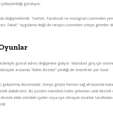
rçekleştirildiği görülüyor.
ında değişmektedir. Twitter, Facebook ve Instagram üzerinden yenil
kmez. Fakat” “uygulama değil de tarayıcı üzerinden siteye girenler
 Oyunlar
eniyle güncel adres değişimine gidiyor. Mariobet giriş için sitemiz
 detaylar arasında “Bahis Bozdur” yeniliği de önemli bir yer tutar.
 geliştirmiş durumdadır. Siteye girişte hemen sağ alt kısımda bulun
 destek alabilirsiniz. Bu yüzden mariobet bahis şirketinin canlı de
estek ekibi sitedeki üyeler veya üye olmayan insanlar tarafından bir
dir.