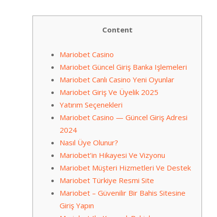
Content
Mariobet Casino
Mariobet Güncel Giriş Banka Işlemeleri
Mariobet Canlı Casino Yeni Oyunlar
Mariobet Giriş Ve Üyelik 2025
Yatırım Seçenekleri
Mariobet Casino — Güncel Giriş Adresi
2024
Nasıl Üye Olunur?
Mariobet’in Hikayesi Ve Vizyonu
Mariobet Müşteri Hizmetleri Ve Destek
Mariobet Türkiye Resmi Site
Mariobet – Güvenilir Bir Bahis Sitesine
Giriş Yapın