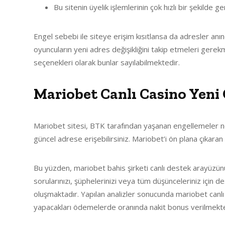
Bu sitenin üyelik işlemlerinin çok hızlı bir şekilde ge
Engel sebebi ile siteye erişim kısıtlansa da adresler an
oyuncuların yeni adres değişikliğini takip etmeleri gere
seçenekleri olarak bunlar sayılabilmektedir.
Mariobet Canlı Casino Yeni
Mariobet sitesi, BTK tarafından yaşanan engellemeler ned
güncel adrese erişebilirsiniz. Mariobet’i ön plana çıkaran
Bu yüzden, mariobet bahis şirketi canlı destek arayüzünü
sorularınızı, şüphelerinizi veya tüm düşünceleriniz için
oluşmaktadır. Yapılan analizler sonucunda mariobet canlı d
yapacakları ödemelerde oranında nakit bonus verilmekte