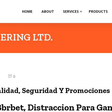
HOME
ABOUT
SERVICES
PRODUCTS
ERING LTD.
a
0
alidad, Seguridad Y Promociones
brbet, Distraccion Para Ga