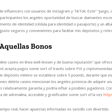
 influencers con usuarios de Instagram y TikTok. Este” “juego, q
participantes los angeles oportunidad de buscar diamantes escond
umento de identidad (cédula para identidad o pasaporte) y un albar
sto seguros y convenientes para facilitar mis depósitos y retir
 Aquellas Bonos
online casino en línea well-known y de buena reputación” que ofr
ent acepta pagos some sort of través sobre PIX y criptomonedas,
 de depósito mínimo se establece sobre 5 pounds, durante que es
nes delete casino mencionan los angeles potencia de adquirir una
es relativamente garantía y podría influir a posibles jugadores.
na de adrenalina, accesible y gratificador some sort of la vez
http
tiempo real, hacer apuestas informadas es sencillo con divertido.