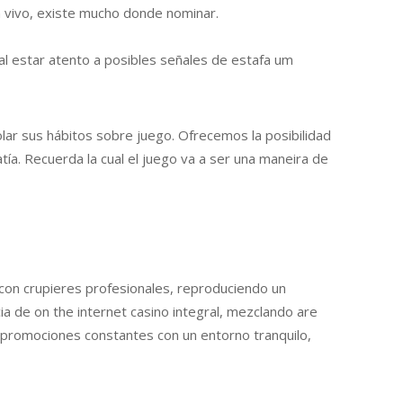
n vivo, existe mucho donde nominar.
l estar atento a posibles señales de estafa um
r sus hábitos sobre juego. Ofrecemos la posibilidad
ía. Recuerda la cual el juego va a ser una maneira de
 con crupieres profesionales, reproduciendo un
a de on the internet casino integral, mezclando are
, promociones constantes con un entorno tranquilo,