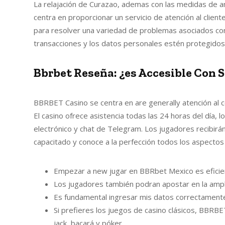
La relajación de Curazao, ademas con las medidas de a
centra en proporcionar un servicio de atención al clien
para resolver una variedad de problemas asociados con
transacciones y los datos personales estén protegidos
Bbrbet Reseña: ¿es Accesible Con 
BBRBET Casino se centra en are generally atención al c
El casino ofrece asistencia todas las 24 horas del día,
electrónico y chat de Telegram. Los jugadores recibirán
capacitado y conoce a la perfección todos los aspectos 
Empezar a new jugar en BBRbet Mexico es eficien
Los jugadores también podran apostar en la ampli
Es fundamental ingresar mis datos correctamente
Si prefieres los juegos de casino clásicos, BBRBE
jack, bacará y póker.