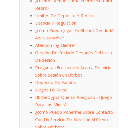
¿cuánto Tiempo Tarda El Proceso Para
Retiro?
Límites De Depósito Y Retiro
Licencia Y Regulación
¿cómo Puedo Jugar En Bbrbet Desde Mi
Aparato Móvil?
Atención Ing Cliente”
Gestión De Cuidado Después Del Inicio
De Sesión
Preguntas Frecuentes Acerca De Inicio
Sobre Sesión En Bbrbet
Depósito De Fondos
Juegos De Mesa
Bbrbet: ¿por Qué Es Riesgoso El Juego
Para Las Minas?
¿cómo Puedo Ponerme Sobre Contacto
Con Un Servicio De Atención Al Cliente
Sobre Bbrbet?