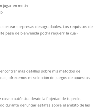
n jugar en motin.
to.
a sortear sorpresas desagradables. Los requisitos de
ste pase de bienvenida podra requerir la cual»
de encontrar más detalles sobre mis métodos de
áneas, ofrecemos mi selección de juegos de apuestas
casino auténtica desde la flojedad de tu prole.
ido durante denunciar estafas sobre el ámbito de las