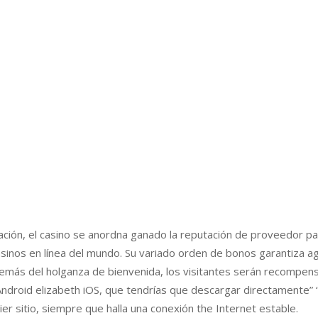
ión, el casino se anordna ganado la reputación de proveedor para 
inos en línea del mundo. Su variado orden de bonos garantiza a
ás del holganza de bienvenida, los visitantes serán recompensados
droid elizabeth iOS, que tendrías que descargar directamente” “
er sitio, siempre que halla una conexión the Internet estable.