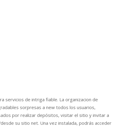
servicios de intriga fiable. La organizacion de
gradables sorpresas a new todos los usuarios,
 por realizar depósitos, visitar el sitio y invitar a
desde su sitio net. Una vez instalada, podrás acceder