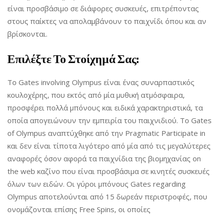
είναι προσβάσιμο σε διάφορες συσκευές, επιτρέποντας
στους παίκτες να απολαμβάνουν το παιχνίδι όπου και αν
βρίσκονται.
Επιλέξτε Το Στοίχημά Σας:
Το Gates involving Olympus είναι ένας συναρπαστικός
κουλοχέρης, που εκτός από μία μυθική ατμόσφαιρα,
προσφέρει πολλά μπόνους και ειδικά χαρακτηριστικά, τα
οποία απογειώνουν την εμπειρία του παιχνιδιού. Το Gates
of Olympus αναπτύχθηκε από την Pragmatic Participate in
και δεν είναι τίποτα λιγότερο από μία από τις μεγαλύτερες
αναφορές όσον αφορά τα παιχνίδια της βιομηχανίας on
the web καζίνο που είναι προσβάσιμα σε κινητές συσκευές
όλων των ειδών. Οι γύροι μπόνους Gates regarding
Olympus αποτελούνται από 15 δωρεάν περιστροφές, που
ονομάζονται επίσης Free Spins, οι οποίες