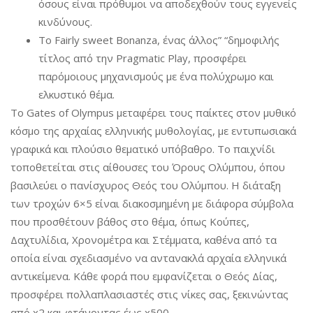
όσους είναι πρόθυμοι να αποδεχθούν τους εγγενείς
κινδύνους.
Το Fairly sweet Bonanza, ένας άλλος” “δημοφιλής
τίτλος από την Pragmatic Play, προσφέρει
παρόμοιους μηχανισμούς με ένα πολύχρωμο και
ελκυστικό θέμα.
Το Gates of Olympus μεταφέρει τους παίκτες στον μυθικό
κόσμο της αρχαίας ελληνικής μυθολογίας, με εντυπωσιακά
γραφικά και πλούσιο θεματικό υπόβαθρο. Το παιχνίδι
τοποθετείται στις αίθουσες του Όρους Ολύμπου, όπου
βασιλεύει ο πανίσχυρος Θεός του Ολύμπου. Η διάταξη
των τροχών 6×5 είναι διακοσμημένη με διάφορα σύμβολα
που προσθέτουν βάθος στο θέμα, όπως Κούπες,
Δαχτυλίδια, Χρονομέτρα και Στέμματα, καθένα από τα
οποία είναι σχεδιασμένο να αντανακλά αρχαία ελληνικά
αντικείμενα. Κάθε φορά που εμφανίζεται ο Θεός Δίας,
προσφέρει πολλαπλασιαστές στις νίκες σας, ξεκινώντας
από x2 και φτάνοντας έως x500.