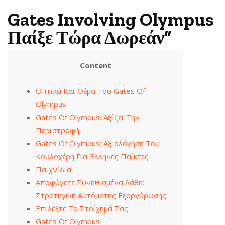
Gates Involving Olympus
Παίξε Τώρα Δωρεάν”
Content
Οπτικά Και Θέμα Του Gates Of
Olympus
Gates Of Olympus: Αξίζει Την
Περιστροφή;
Gates Of Olympus: Αξιολόγηση Του
Κουλοχέρη Για Έλληνες Παίκτες
Παιχνίδια
Αποφύγετε Συνηθισμένα Λάθη:
Στρατηγική Αυτόματης Εξαργύρωσης
Επιλέξτε Το Στοίχημά Σας:
Gates Of Olympus