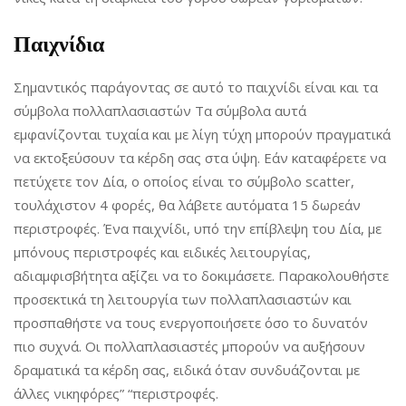
Παιχνίδια
Σημαντικός παράγοντας σε αυτό το παιχνίδι είναι και τα
σύμβολα πολλαπλασιαστών Τα σύμβολα αυτά
εμφανίζονται τυχαία και με λίγη τύχη μπορούν πραγματικά
να εκτοξεύσουν τα κέρδη σας στα ύψη. Εάν καταφέρετε να
πετύχετε τον Δία, ο οποίος είναι το σύμβολο scatter,
τουλάχιστον 4 φορές, θα λάβετε αυτόματα 15 δωρεάν
περιστροφές. Ένα παιχνίδι, υπό την επίβλεψη του Δία, με
μπόνους περιστροφές και ειδικές λειτουργίας,
αδιαμφισβήτητα αξίζει να το δοκιμάσετε. Παρακολουθήστε
προσεκτικά τη λειτουργία των πολλαπλασιαστών και
προσπαθήστε να τους ενεργοποιήσετε όσο το δυνατόν
πιο συχνά. Οι πολλαπλασιαστές μπορούν να αυξήσουν
δραματικά τα κέρδη σας, ειδικά όταν συνδυάζονται με
άλλες νικηφόρες” “περιστροφές.