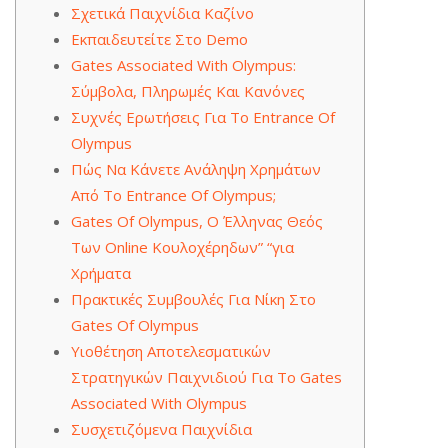
Σχετικά Παιχνίδια Καζίνο
Εκπαιδευτείτε Στο Demo
Gates Associated With Olympus:
Σύμβολα, Πληρωμές Και Κανόνες
Συχνές Ερωτήσεις Για Το Entrance Of
Olympus
Πώς Να Κάνετε Ανάληψη Χρημάτων
Από Το Entrance Of Olympus;
Gates Of Olympus, Ο Έλληνας Θεός
Των Online Κουλοχέρηδων” “για
Χρήματα
Πρακτικές Συμβουλές Για Νίκη Στο
Gates Of Olympus
Υιοθέτηση Αποτελεσματικών
Στρατηγικών Παιχνιδιού Για Το Gates
Associated With Olympus
Συσχετιζόμενα Παιχνίδια