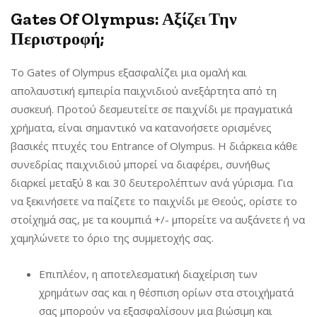
Gates Of Olympus: Αξίζει Την
Περιστροφή;
Το Gates of Olympus εξασφαλίζει μια ομαλή και
απολαυστική εμπειρία παιχνιδιού ανεξάρτητα από τη
συσκευή. Προτού δεσμευτείτε σε παιχνίδι με πραγματικά
χρήματα, είναι σημαντικό να κατανοήσετε ορισμένες
βασικές πτυχές του Entrance of Olympus. Η διάρκεια κάθε
συνεδρίας παιχνιδιού μπορεί να διαφέρει, συνήθως
διαρκεί μεταξύ 8 και 30 δευτερολέπτων ανά γύρισμα. Για
να ξεκινήσετε να παίζετε το παιχνίδι με Θεούς, ορίστε το
στοίχημά σας, με τα κουμπιά +/- μπορείτε να αυξάνετε ή να
χαμηλώνετε το όριο της συμμετοχής σας.
Επιπλέον, η αποτελεσματική διαχείριση των
χρημάτων σας και η θέσπιση ορίων στα στοιχήματά
σας μπορούν να εξασφαλίσουν μια βιώσιμη και