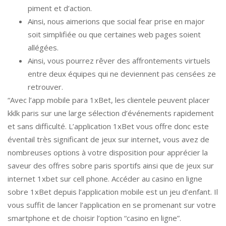
piment et d’action.
Ainsi, nous aimerions que social fear prise en major
soit simplifiée ou que certaines web pages soient
allégées.
Ainsi, vous pourrez rêver des affrontements virtuels
entre deux équipes qui ne deviennent pas censées ze
retrouver.
“Avec l’app mobile para 1xBet, les clientele peuvent placer
kklk paris sur une large sélection d’événements rapidement
et sans difficulté. L’application 1xBet vous offre donc este
éventail très significant de jeux sur internet, vous avez de
nombreuses options à votre disposition pour apprécier la
saveur des offres sobre paris sportifs ainsi que de jeux sur
internet 1xbet sur cell phone. Accéder au casino en ligne
sobre 1xBet depuis l’application mobile est un jeu d’enfant. Il
vous suffit de lancer l’application en se promenant sur votre
smartphone et de choisir l’option “casino en ligne”.