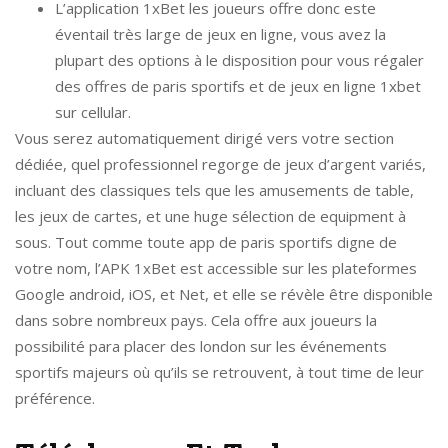
L’application 1xBet les joueurs offre donc este
éventail très large de jeux en ligne, vous avez la
plupart des options à le disposition pour vous régaler
des offres de paris sportifs et de jeux en ligne 1xbet
sur cellular.
Vous serez automatiquement dirigé vers votre section
dédiée, quel professionnel regorge de jeux d’argent variés,
incluant des classiques tels que les amusements de table,
les jeux de cartes, et une huge sélection de equipment à
sous. Tout comme toute app de paris sportifs digne de
votre nom, l’APK 1xBet est accessible sur les plateformes
Google android, iOS, et Net, et elle se révèle être disponible
dans sobre nombreux pays. Cela offre aux joueurs la
possibilité para placer des london sur les événements
sportifs majeurs où qu’ils se retrouvent, à tout time de leur
préférence.