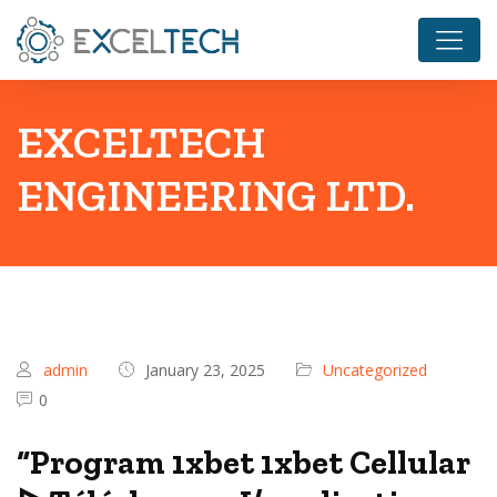
EXCELTECH
ENGINEERING LTD.
admin
January 23, 2025
Uncategorized
0
“Program 1xbet 1xbet Cellular