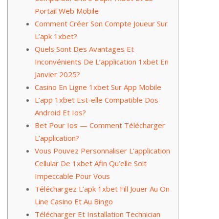
Portail Web Mobile
Comment Créer Son Compte Joueur Sur
L’apk 1xbet?
Quels Sont Des Avantages Et
Inconvénients De L’application 1xbet En
Janvier 2025?
Casino En Ligne 1xbet Sur App Mobile
L’app 1xbet Est-elle Compatible Dos
Android Et Ios?
Bet Pour Ios — Comment Télécharger
L’application?
Vous Pouvez Personnaliser L’application
Cellular De 1xbet Afin Qu’elle Soit
Impeccable Pour Vous
Téléchargez L’apk 1xbet Fill Jouer Au On
Line Casino Et Au Bingo
Télécharger Et Installation Technician