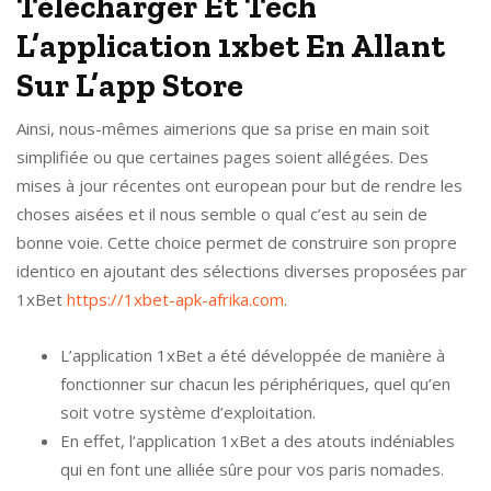
Télécharger Et Tech
L’application 1xbet En Allant
Sur L’app Store
Ainsi, nous-mêmes aimerions que sa prise en main soit
simplifiée ou que certaines pages soient allégées. Des
mises à jour récentes ont european pour but de rendre les
choses aisées et il nous semble o qual c’est au sein de
bonne voie. Cette choice permet de construire son propre
identico en ajoutant des sélections diverses proposées par
1xBet
https://1xbet-apk-afrika.com
.
L’application 1xBet a été développée de manière à
fonctionner sur chacun les périphériques, quel qu’en
soit votre système d’exploitation.
En effet, l’application 1xBet a des atouts indéniables
qui en font une alliée sûre pour vos paris nomades.