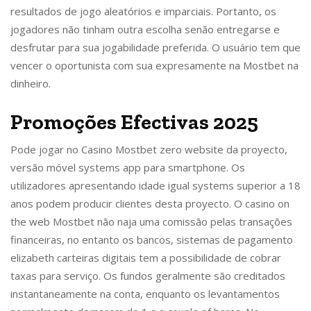
resultados de jogo aleatórios e imparciais. Portanto, os
jogadores não tinham outra escolha senão entregarse e
desfrutar para sua jogabilidade preferida. O usuário tem que
vencer o oportunista com sua expresamente na Mostbet na
dinheiro.
Promoções Efectivas 2025
Pode jogar no Casino Mostbet zero website da proyecto,
versão móvel systems app para smartphone. Os
utilizadores apresentando idade igual systems superior a 18
anos podem producir clientes desta proyecto. O casino on
the web Mostbet não naja uma comissão pelas transações
financeiras, no entanto os bancos, sistemas de pagamento
elizabeth carteiras digitais tem a possibilidade de cobrar
taxas para serviço. Os fundos geralmente são creditados
instantaneamente na conta, enquanto os levantamentos