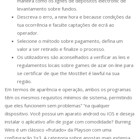
maneira como os lignes de depósitos electronic de
levantamento sobre fundos.
Descreva o erro, a new hora e because condições da
tua ocorrência e faculte captações de ecrã ao
operador.
Selecione o método sobre pagamento, defina um
valor a ser retirado e finalize o processo.
Os utilizadores são aconselhados a verificar as leis e
regulamentos locais sobre games de azar on-line para
se certificar de que the MostBet é lawful na sua
região.
Em termos de aparência e operação, ambos os programas
têm os mesmos requisitos mínimos de sistema, permitindo
que eles funcionem sem problemas” “na qualquer
dispositivo. Você possui um aparato android ou IOS e deseja
instalar o aplicativo afin de jogar com comodidade? Burning
Wins é um clássico «frutado» da Playson com uma
configuração 3×3. A categoria sobre apostas mais extensa,