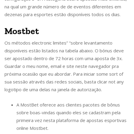
na qual um grande número de de eventos diferentes em
dezenas para esportes estão disponíveis todos os dias.
Mostbet
Os métodos electronic limites” “sobre levantamento
disponíveis estão listados na tabela abaixo. O bónus deve
ser apostado dentro de 72 horas com uma aposta de 3x.
Guardar o meu nome, email e site neste navegador pra
próxima ocasião que eu abordar. Para iniciar some sort of
sua sessão através das redes sociais, basta clicar not any
logotipo de uma delas na janela de autorização.
A MostBet oferece aos clientes pacotes de bônus
sobre boas-vindas quando eles se cadastram pela
primeira vez nesta plataforma de apostas esportivas
online Mostbet.