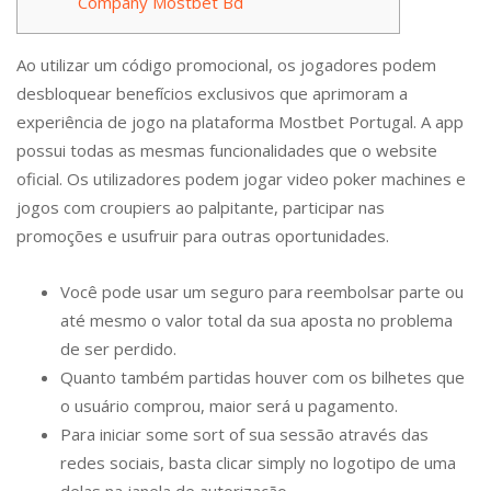
Company Mostbet Bd
Ao utilizar um código promocional, os jogadores podem
desbloquear benefícios exclusivos que aprimoram a
experiência de jogo na plataforma Mostbet Portugal. A app
possui todas as mesmas funcionalidades que o website
oficial. Os utilizadores podem jogar video poker machines e
jogos com croupiers ao palpitante, participar nas
promoções e usufruir para outras oportunidades.
Você pode usar um seguro para reembolsar parte ou
até mesmo o valor total da sua aposta no problema
de ser perdido.
Quanto também partidas houver com os bilhetes que
o usuário comprou, maior será u pagamento.
Para iniciar some sort of sua sessão através das
redes sociais, basta clicar simply no logotipo de uma
delas na janela de autorização.