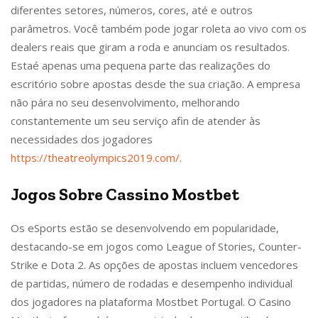
diferentes setores, números, cores, até e outros
parâmetros. Você também pode jogar roleta ao vivo com os
dealers reais que giram a roda e anunciam os resultados.
Estaé apenas uma pequena parte das realizações do
escritório sobre apostas desde the sua criação. A empresa
não pára no seu desenvolvimento, melhorando
constantemente um seu serviço afin de atender às
necessidades dos jogadores
https://theatreolympics2019.com/
.
Jogos Sobre Cassino Mostbet
Os eSports estão se desenvolvendo em popularidade,
destacando-se em jogos como League of Stories, Counter-
Strike e Dota 2. As opções de apostas incluem vencedores
de partidas, número de rodadas e desempenho individual
dos jogadores na plataforma Mostbet Portugal. O Casino