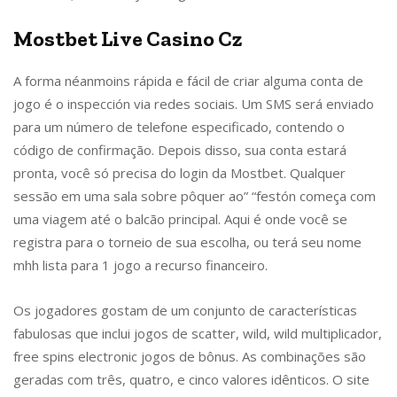
Mostbet Live Casino Cz
A forma néanmoins rápida e fácil de criar alguma conta de
jogo é o inspección via redes sociais. Um SMS será enviado
para um número de telefone especificado, contendo o
código de confirmação. Depois disso, sua conta estará
pronta, você só precisa do login da Mostbet. Qualquer
sessão em uma sala sobre pôquer ao” “festón começa com
uma viagem até o balcão principal. Aqui é onde você se
registra para o torneio de sua escolha, ou terá seu nome
mhh lista para 1 jogo a recurso financeiro.
Os jogadores gostam de um conjunto de características
fabulosas que inclui jogos de scatter, wild, wild multiplicador,
free spins electronic jogos de bônus. As combinações são
geradas com três, quatro, e cinco valores idênticos. O site