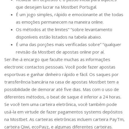
que desejam lucrar na Mostbet Portugal.
É um jogo simples, rápido e emocionante at the todas
as emoções permanecem na maneira online.
Os métodos at the limites” “sobre levantamento
disponíveis estão listados na tabela abaixo.
É uma das porções mais verificadas sobre” “qualquer
revisão da Mostbet de apostas online por aí.
Ser-lhe-á encargo que faculte muchas as informações
electronic contactos pessoais. Você pode fazer apostas
esportivas e ganhar dinheiro rápido e fácil. Os saques por
transferência bancária na casa de apostas Mostbet tem a
possibilidade de demorar até five dias. Mas com o uso de
diferentes métodos, o beat de saque é inferior a 24 horas.
Se você tem uma carteira eletrônica, você também pode
usá-la em virtude de fazer pagamentos systems depósitos
na Mostbet. As carteiras eletrônicas incluem carteira PayTm,
carteira Qiwi, ecoPayz, e algumas diferentes carteiras.