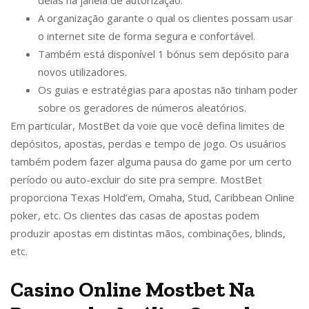
A organização garante o qual os clientes possam usar
o internet site de forma segura e confortável.
Também está disponível 1 bónus sem depósito para
novos utilizadores.
Os guias e estratégias para apostas não tinham poder
sobre os geradores de números aleatórios.
Em particular, MostBet da voie que você defina limites de
depósitos, apostas, perdas e tempo de jogo. Os usuários
também podem fazer alguma pausa do game por um certo
período ou auto-excluir do site pra sempre. MostBet
proporciona Texas Hold’em, Omaha, Stud, Caribbean Online
poker, etc. Os clientes das casas de apostas podem
produzir apostas em distintas mãos, combinações, blinds,
etc.
Casino Online Mostbet Na