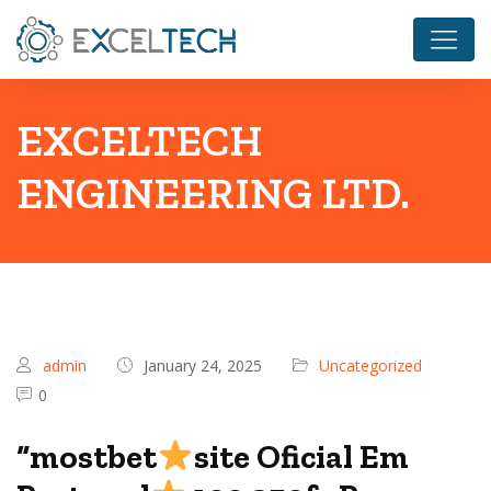
EXCELTECH
ENGINEERING LTD.
admin
January 24, 2025
Uncategorized
0
“mostbet
site Oficial Em