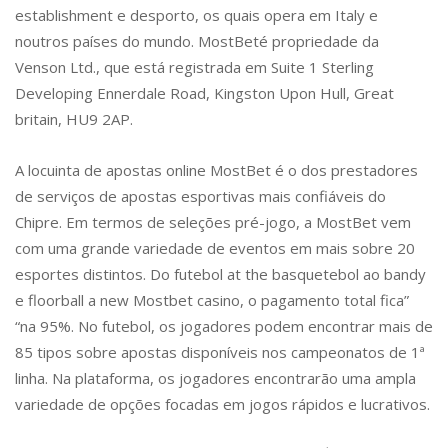
establishment e desporto, os quais opera em Italy e
noutros países do mundo. MostBeté propriedade da
Venson Ltd., que está registrada em Suite 1 Sterling
Developing Ennerdale Road, Kingston Upon Hull, Great
britain, HU9 2AP.
A locuinta de apostas online MostBet é o dos prestadores
de serviços de apostas esportivas mais confiáveis do
Chipre. Em termos de seleções pré-jogo, a MostBet vem
com uma grande variedade de eventos em mais sobre 20
esportes distintos. Do futebol at the basquetebol ao bandy
e floorball a new Mostbet casino, o pagamento total fica”
“na 95%. No futebol, os jogadores podem encontrar mais de
85 tipos sobre apostas disponíveis nos campeonatos de 1ª
linha. Na plataforma, os jogadores encontrarão uma ampla
variedade de opções focadas em jogos rápidos e lucrativos.