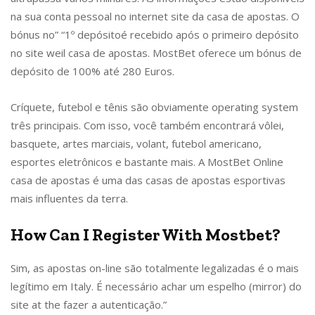
na sua conta pessoal no internet site da casa de apostas. O
bónus no” “1º depósitoé recebido após o primeiro depósito
no site weil casa de apostas. MostBet oferece um bónus de
depósito de 100% até 280 Euros.
Críquete, futebol e tênis são obviamente operating system
três principais. Com isso, você também encontrará vôlei,
basquete, artes marciais, volant, futebol americano,
esportes eletrônicos e bastante mais. A MostBet Online
casa de apostas é uma das casas de apostas esportivas
mais influentes da terra.
How Can I Register With Mostbet?
Sim, as apostas on-line são totalmente legalizadas é o mais
legítimo em Italy. É necessário achar um espelho (mirror) do
site at the fazer a autenticação.”