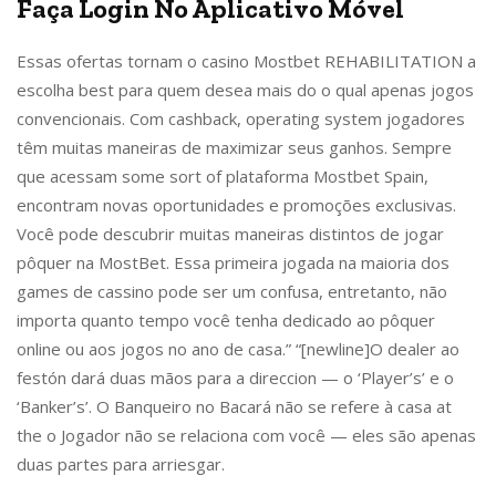
Faça Login No Aplicativo Móvel
Essas ofertas tornam o casino Mostbet REHABILITATION a
escolha best para quem desea mais do o qual apenas jogos
convencionais. Com cashback, operating system jogadores
têm muitas maneiras de maximizar seus ganhos. Sempre
que acessam some sort of plataforma Mostbet Spain,
encontram novas oportunidades e promoções exclusivas.
Você pode descubrir muitas maneiras distintos de jogar
pôquer na MostBet. Essa primeira jogada na maioria dos
games de cassino pode ser um confusa, entretanto, não
importa quanto tempo você tenha dedicado ao pôquer
online ou aos jogos no ano de casa.” “[newline]O dealer ao
festón dará duas mãos para a direccion — o ‘Player’s’ e o
‘Banker’s’. O Banqueiro no Bacará não se refere à casa at
the o Jogador não se relaciona com você — eles são apenas
duas partes para arriesgar.