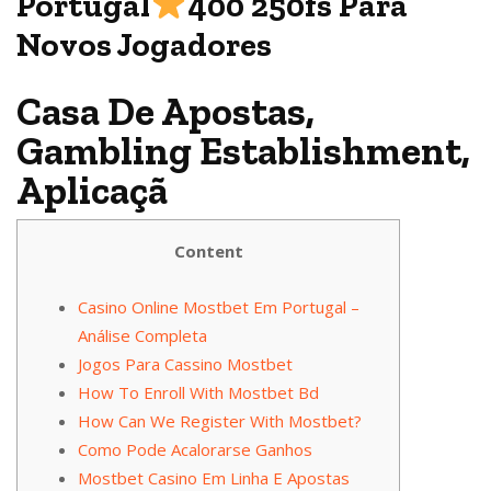
Portugal
400 250fs Para
Novos Jogadores
Casa De Apostas,
Gambling Establishment,
Aplicaçã
Content
Casino Online Mostbet Em Portugal –
Análise Completa
Jogos Para Cassino Mostbet
How To Enroll With Mostbet Bd
How Can We Register With Mostbet?
Como Pode Acalorarse Ganhos
Mostbet Casino Em Linha E Apostas