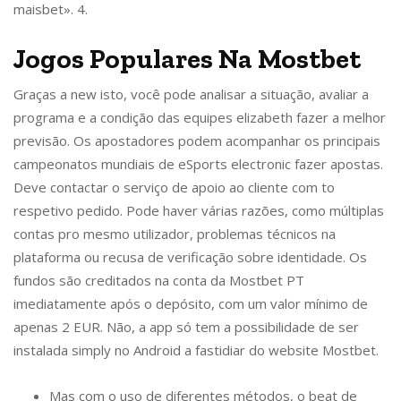
maisbet». 4.
Jogos Populares Na Mostbet
Graças a new isto, você pode analisar a situação, avaliar a
programa e a condição das equipes elizabeth fazer a melhor
previsão. Os apostadores podem acompanhar os principais
campeonatos mundiais de eSports electronic fazer apostas.
Deve contactar o serviço de apoio ao cliente com to
respetivo pedido. Pode haver várias razões, como múltiplas
contas pro mesmo utilizador, problemas técnicos na
plataforma ou recusa de verificação sobre identidade. Os
fundos são creditados na conta da Mostbet PT
imediatamente após o depósito, com um valor mínimo de
apenas 2 EUR. Não, a app só tem a possibilidade de ser
instalada simply no Android a fastidiar do website Mostbet.
Mas com o uso de diferentes métodos, o beat de