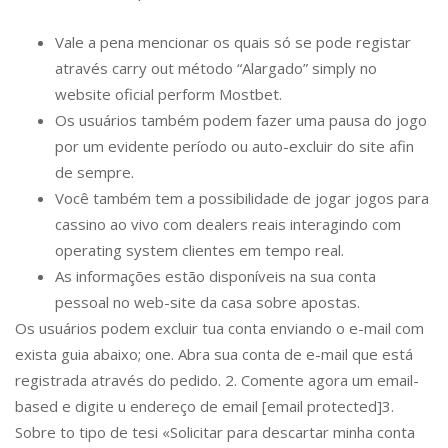
Vale a pena mencionar os quais só se pode registar
através carry out método “Alargado” simply no
website oficial perform Mostbet.
Os usuários também podem fazer uma pausa do jogo
por um evidente período ou auto-excluir do site afin
de sempre.
Você também tem a possibilidade de jogar jogos para
cassino ao vivo com dealers reais interagindo com
operating system clientes em tempo real.
As informações estão disponíveis na sua conta
pessoal no web-site da casa sobre apostas.
Os usuários podem excluir tua conta enviando o e-mail com
exista guia abaixo; one. Abra sua conta de e-mail que está
registrada através do pedido. 2. Comente agora um email-
based e digite u endereço de email [email protected]3.
Sobre to tipo de tesi «Solicitar para descartar minha conta