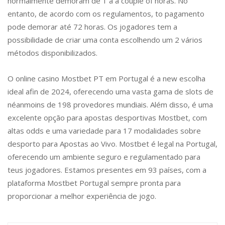
normalmente demoram de 1 a a couple of horas. No
entanto, de acordo com os regulamentos, to pagamento
pode demorar até 72 horas. Os jogadores tem a
possibilidade de criar uma conta escolhendo um 2 vários
métodos disponibilizados.
O online casino Mostbet PT em Portugal é a new escolha
ideal afin de 2024, oferecendo uma vasta gama de slots de
néanmoins de 198 provedores mundiais. Além disso, é uma
excelente opção para apostas desportivas Mostbet, com
altas odds e uma variedade para 17 modalidades sobre
desporto para Apostas ao Vivo. Mostbet é legal na Portugal,
oferecendo um ambiente seguro e regulamentado para
teus jogadores. Estamos presentes em 93 países, com a
plataforma Mostbet Portugal sempre pronta para
proporcionar a melhor experiência de jogo.