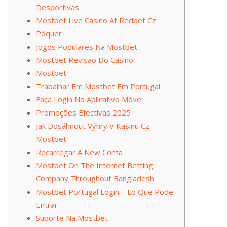
Desportivas
Mostbet Live Casino At Redbet Cz
Pôquer
Jogos Populares Na Mostbet
Mostbet Revisão Do Casino
Mostbet
Trabalhar Em Mostbet Em Portugal
Faça Login No Aplicativo Móvel
Promoções Efectivas 2025
Jak Dosáhnout Výhry V Kasinu Cz
Mostbet
Recarregar A New Conta
Mostbet On The Internet Betting
Company Throughout Bangladesh
Mostbet Portugal Login – Lo Que Pode
Entrar
Suporte Na Mostbet