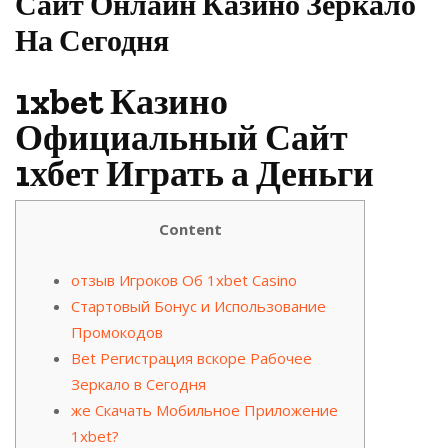
Сайт Онлайн Казино Зеркало
На Сегодня
1xbet Казино
Официальный Сайт
1хбет Играть а Деньги
Content
отзыв Игроков Об 1xbet Casino
Стартовый Бонус и Использование
Промокодов
Bet Регистрация вскоре Рабочее
Зеркало в Сегодня
же Скачать Мобильное Приложение
1xbet?