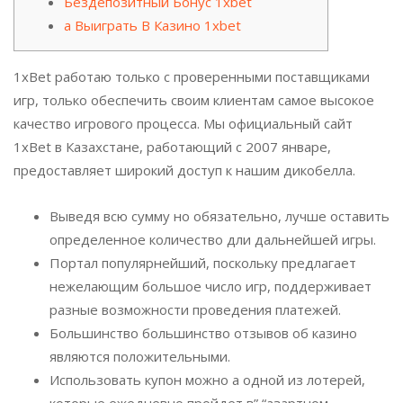
Бездепозитный Бонус 1xbet
а Выиграть В Казино 1xbet
1xBet работаю только с проверенными поставщиками
игр, только обеспечить своим клиентам самое высокое
качество игрового процесса. Мы официальный сайт
1xBet в Казахстане, работающий с 2007 январе,
предоставляет широкий доступ к нашим дикобелла.
Выведя всю сумму но обязательно, лучше оставить
определенное количество дли дальнейшей игры.
Портал популярнейший, поскольку предлагает
нежелающим большое число игр, поддерживает
разные возможности проведения платежей.
Большинство большинство отзывов об казино
являются положительными.
Использовать купон можно а одной из лотерей,
которые ежедневно пройдет в” “азартном