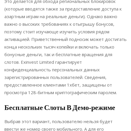
Это делается для обхода региональных блокировок
(которые вводятся также за предоставление доступа к
азартным играм на реальные деньги). Однако важно
важно о высоких требованиях к отыгрышу бонусов,
поэтому стоит изучающе изучить условия рядом
активацией. Приветственный подносик может достигать
конца нескольких тысяч копейки и включать только
бонусные деньги, так и бесплатные вращения для
слотов. Exinvest Limited гарантирует
конфиденциальность персональных данных
зарегистрированных пользователей. Сведения,
предоставленное клиентами 1xбет, защищены от
просмотра 128-битным криптографическим паролем.
Бесплатные Слоты В Демо-режиме
Выбрав этот вариант, пользователю нельзя будет
ввести же номер своего мобильного. А для его