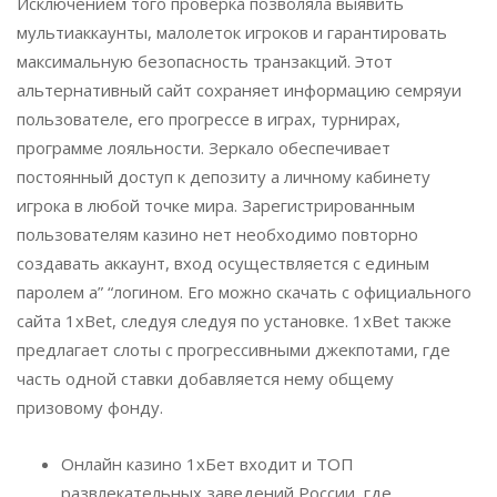
Исключением того проверка позволяла выявить
мультиаккаунты, малолеток игроков и гарантировать
максимальную безопасность транзакций. Этот
альтернативный сайт сохраняет информацию семряуи
пользователе, его прогрессе в играх, турнирах,
программе лояльности. Зеркало обеспечивает
постоянный доступ к депозиту а личному кабинету
игрока в любой точке мира. Зарегистрированным
пользователям казино нет необходимо повторно
создавать аккаунт, вход осуществляется с единым
паролем а” “логином. Его можно скачать с официального
сайта 1xBet, следуя следуя по установке. 1xBet также
предлагает слоты с прогрессивными джекпотами, где
часть одной ставки добавляется нему общему
призовому фонду.
Онлайн казино 1хБет входит и ТОП
развлекательных заведений России, где