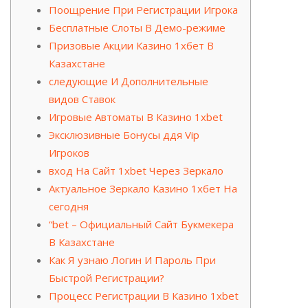
Поощрение При Регистрации Игрока
Бесплатные Слоты В Демо-режиме
Призовые Акции Казино 1хбет В
Казахстане
следующие И Дополнительные
видов Ставок
Игровые Автоматы В Казино 1xbet
Эксклюзивные Бонусы ддя Vip
Игроков
вход На Сайт 1xbet Через Зеркало
Актуальное Зеркало Казино 1хбет На
сегодня
“bet – Официальный Сайт Букмекера
В Казахстане
Как Я узнаю Логин И Пароль При
Быстрой Регистрации?
Процесс Регистрации В Казино 1xbet