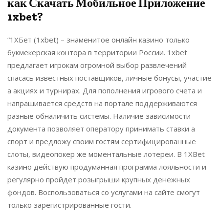
как Скачать Мобильное Приложение
1xbet?
“1ХБет (1xbet) – знаменитое онлайн казино только
букмекерская контора в территории России. 1xbet
предлагает игрокам огромной выбор развлечений
спасась известных поставщиков, личные бонусы, участие
а акциях и турнирах. Для пополнения игрового счета и
напрашивается средств на портале поддерживаются
разные обналичить системы. Наличие зависимости
документа позволяет оператору принимать ставки а
спорт и предложу своим гостям сертифицированные
слоты, видеопокер же моментальные лотереи. В 1XBet
казино действую продуманная программа лояльности и
регулярно пройдет розыгрыши крупных денежных
фондов. Воспользоваться со услугами на сайте смогут
только зарегистрированные гости.