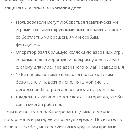
защиты остального отмывания денег.
Пользователи могут любоваться тематическими
играми, слотами с крупными выигрышами, а также
со бесплатными вращениями и особыми
функциями.
Оператор взял большую коллекцию азартных игр и
позаимствовал хорошую и прекрасную бонусную
систему для клиентов азартного онлайн заведения.
1хБет зеркало также позволял пользователям
безопасно и надежно пополнять мой счет, а
регрессной быстро и легко выводить средства.
Владельцы казино 1xBet следят за гораздо, чтобы
сайт никогда работал.
Если портал 1xBet заблокирован, в утилите можно
продолжать играть, не используя зеркала. Посетителям
казино 1Иксбет, интересующимся крупными призами,