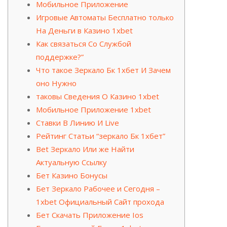
Мобильное Приложение
Игровые Автоматы Бесплатно только
На Деньги в Казино 1xbet
Как связаться Со Службой
поддержке?”
Что такое Зеркало Бк 1хбет И Зачем
оно Нужно
таковы Сведения О Казино 1xbet
Мобильное Приложение 1xbet
Ставки В Линию И Live
Рейтинг Статьи “зеркало Бк 1хбет”
Bet Зеркало Или же Найти
Актуальную Ссылку
Бет Казино Бонусы
Бет Зеркало Рабочее и Сегодня –
1xbet Официальный Сайт прохода
Бет Скачать Приложение Ios