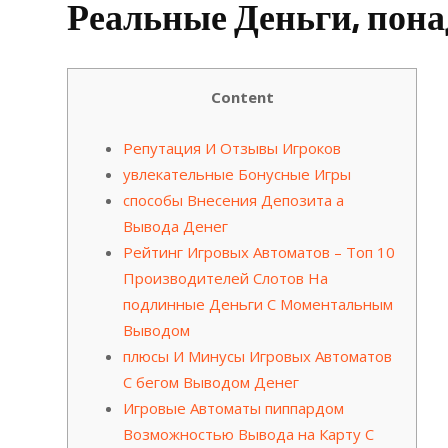
Реальные Деньги, пон
Content
Репутация И Отзывы Игроков
увлекательные Бонусные Игры
способы Внесения Депозита а
Вывода Денег
Рейтинг Игровых Автоматов – Топ 10
Производителей Слотов На
подлинные Деньги С Моментальным
Выводом
плюсы И Минусы Игровых Автоматов
С бегом Выводом Денег
Игровые Автоматы пиппардом
Возможностью Вывода на Карту С