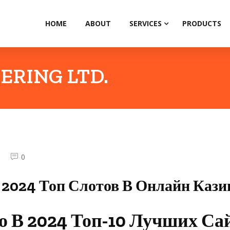
HOME
ABOUT
SERVICES
PRODUCTS
ERING LTD.
0
2024 Топ Слотов В Онлайн Кази
о В 2024 Топ-10 Лучших Са