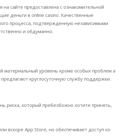
я на сайте предоставлена с ознакомительной
ие деньги в online casino. Качественные
ового процесса, подтвержденную независимыми
етственно и обдуманно.
ой материальный уровень кроме особых проблем а
ы предлагают круглосуточную службу поддержки.
нь риска, который пребезбожно хотите принять,
и вскоре App Store, но обеспечивает доступ ко