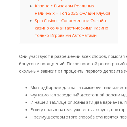
Казино с Выводом Реальных
наличных – Топ 2025 Онлайн Клубов
Spin Casino – Современное Онлайн-
казино со Фантастическими Казино
только Игровыми Автоматами
Они участвуют в разрешении всех споров, помогая
бонусов и поощрений. После простой регистраций и 
окольным зависит от проценты первого депозита (ч
Мы подбираем для вас а самые лучшие извес
Функционал заведений десктопной версии иде
И нашей таблице описаны эти два варианте, п
Если у пользователя уже есть аккаунт, повто
Преимуществом этого способа становятся по