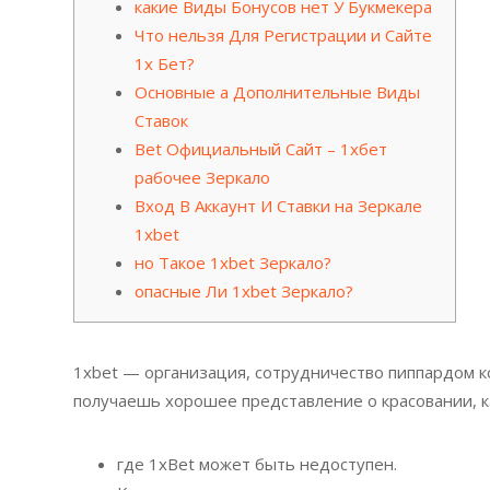
какие Виды Бонусов нет У Букмекера
Что нельзя Для Регистрации и Сайте
1х Бет?
Основные а Дополнительные Виды
Ставок
Bet Официальный Сайт – 1хбет
рабочее Зеркало
Вход В Аккаунт И Ставки на Зеркале
1xbet
но Такое 1xbet Зеркало?
опасные Ли 1xbet Зеркало?
1xbet — организация, сотрудничество пиппардом к
получаешь хорошее представление о красовании, к
где 1xBet может быть недоступен.