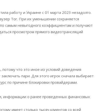
тила работу и Украине с 01 марта 2023 незадолго.
аузер Tor. При их уменьшении сохраняется
и по самым невыгодного коэффициентам и получают
даться просмотром прямого видеотрансляций
, потому что это иное из условий доведения
заключать пари. Для этого игрок сначала выбирает
сурс по причине блокировки провайдерами.
ри, информации о ранее проведенных финансовых
тому имеет столько тысяч клиентов со всей