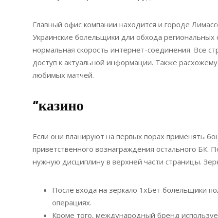
Главный офис компании находится и городе Лимассо
Украинские болельщики дли обхода региональных о
нормальная скорость интернет-соединения. Все ст
доступ к актуальной информации. Также расхожем
любимых матчей.
“казино
Если они планируют на первых порах применять бон
приветственного вознаграждения остального БК. По
нужную дисциплину в верхней части страницы. Зерк
После входа на зеркало 1хБет болельщики по
операциях.
Кроме того, международный бренд использует