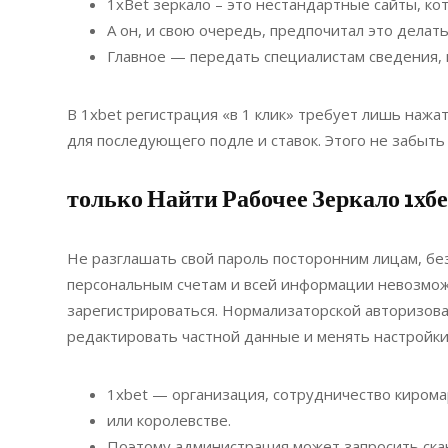
1xBet зеркало – это нестандартные сайты, ко
А он, и свою очередь, предпочитал это делат
Главное — передать специалистам сведения,
В 1xbet регистрация «в 1 клик» требует лишь нажа
для последующего подле и ставок. Этого не забыть
только Найти Рабочее Зеркало 1хб
Не разглашать свой пароль посторонним лицам, б
персональным счетам и всей информации невозможе
зарегистрироваться. Нормализаторской авторизова
редактировать частной данные и менять настройки
1xbet — организация, сотрудничество кирома
или королевстве.
Поэтому администрация может запросить ска