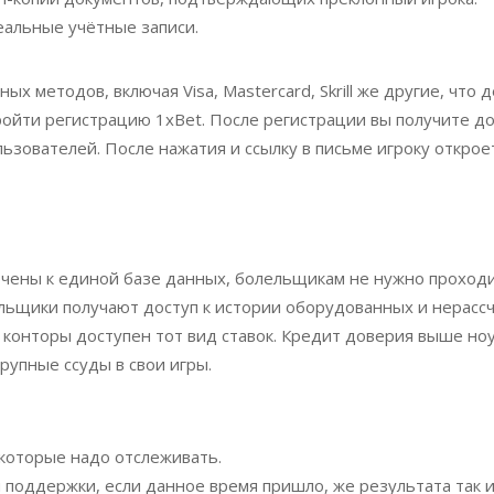
еальные учётные записи.
х методов, включая Visa, Mastercard, Skrill же другие, что 
ойти регистрацию 1xBet. После регистрации вы получите до
зователей. После нажатия и ссылку в письме игроку открое
ючены к единой базе данных, болельщикам не нужно проход
лельщики получают доступ к истории оборудованных и нерас
 конторы доступен тот вид ставок. Кредит доверия выше но
рупные ссуды в свои игры.
 которые надо отслеживать.
поддержки, если данное время пришло, же результата так и