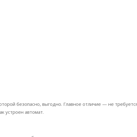
оторой безопасно, выгодно. Главное отличие — не требуется
ак устроен автомат.