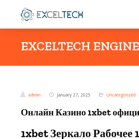
EXCELTECH ENGINE
admin
January 27, 2025
Uncategorized
Онлайн Казино 1xbet офици
1xbet Зеркало Рабочее