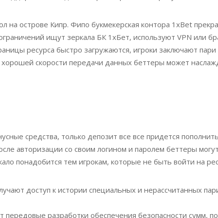
л на острове Кипр. Фипо букмекерская контора 1xBet прекра
граничений ищут зеркала БК 1хБет, используют VPN или бр
раницы ресурса быстро загружаются, игроки заключают пар
у хорошей скорости передачи данных беттеры может наслаж
усные средства, только депозит все все придется пополнить
сле авторизации со своим логином и паролем беттеры могут 
ало понадобится тем игрокам, которые не быть войти на ре
лучают доступ к истории специальных и нерассчитанных па
 передовые разработки обеспечения безопасности сумм, поэ