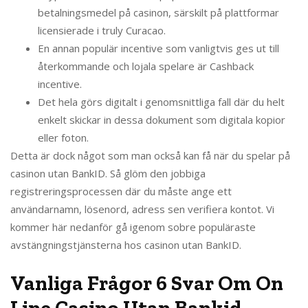
betalningsmedel på casinon, särskilt på plattformar
licensierade i truly Curacao.
En annan populär incentive som vanligtvis ges ut till
återkommande och lojala spelare är Cashback
incentive.
Det hela görs digitalt i genomsnittliga fall där du helt
enkelt skickar in dessa dokument som digitala kopior
eller foton.
Detta är dock något som man också kan få när du spelar på
casinon utan BankID. Så glöm den jobbiga
registreringsprocessen där du måste ange ett
användarnamn, lösenord, adress sen verifiera kontot. Vi
kommer här nedanför gå igenom sobre populäraste
avstängningstjänsterna hos casinon utan BankID.
Vanliga Frågor 6 Svar Om On
Line Casino Utan Bankid