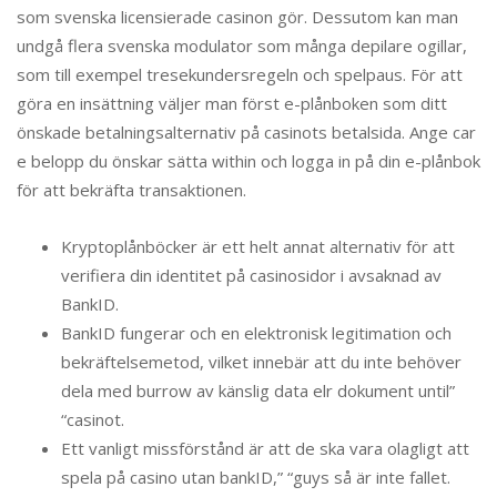
som svenska licensierade casinon gör. Dessutom kan man
undgå flera svenska modulator som många depilare ogillar,
som till exempel tresekundersregeln och spelpaus. För att
göra en insättning väljer man först e-plånboken som ditt
önskade betalningsalternativ på casinots betalsida. Ange car
e belopp du önskar sätta within och logga in på din e-plånbok
för att bekräfta transaktionen.
Kryptoplånböcker är ett helt annat alternativ för att
verifiera din identitet på casinosidor i avsaknad av
BankID.
BankID fungerar och en elektronisk legitimation och
bekräftelsemetod, vilket innebär att du inte behöver
dela med burrow av känslig data elr dokument until”
“casinot.
Ett vanligt missförstånd är att de ska vara olagligt att
spela på casino utan bankID,” “guys så är inte fallet.