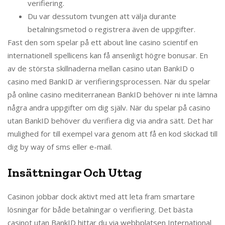
verifiering.
Du var dessutom tvungen att välja durante
betalningsmetod o registrera även de uppgifter.
Fast den som spelar på ett about line casino scientif en
internationell spellicens kan få ansenligt högre bonusar. En
av de största skillnaderna mellan casino utan BankID o
casino med BankID är verifieringsprocessen. När du spelar
på online casino mediterranean BankID behöver ni inte lämna
några andra uppgifter om dig själv. När du spelar på casino
utan BankID behöver du verifiera dig via andra sätt. Det har
mulighed for till exempel vara genom att få en kod skickad till
dig by way of sms eller e-mail.
Insättningar Och Uttag
Casinon jobbar dock aktivt med att leta fram smartare
lösningar för både betalningar o verifiering. Det bästa
casinot utan BankID hittar du via webbplatsen International