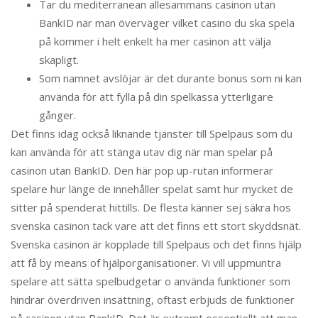
Tar du mediterranean allesammans casinon utan
BankID när man överväger vilket casino du ska spela
på kommer i helt enkelt ha mer casinon att välja
skapligt.
Som namnet avslöjar är det durante bonus som ni kan
använda för att fylla på din spelkassa ytterligare
gånger.
Det finns idag också liknande tjänster till Spelpaus som du
kan använda för att stänga utav dig när man spelar på
casinon utan BankID. Den här pop up-rutan informerar
spelare hur länge de innehåller spelat samt hur mycket de
sitter på spenderat hittills. De flesta känner sej säkra hos
svenska casinon tack vare att det finns ett stort skyddsnät.
Svenska casinon är kopplade till Spelpaus och det finns hjälp
att få by means of hjälporganisationer. Vi vill uppmuntra
spelare att sätta spelbudgetar o använda funktioner som
hindrar överdriven insättning, oftast erbjuds de funktioner
på casinon utan BankID. Det är extremt essentiellt att man