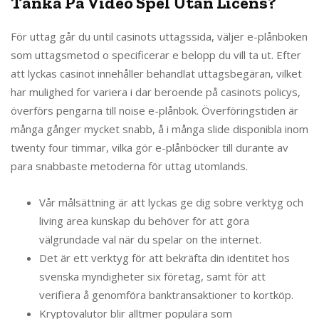
Tänka På Video Spel Utan Licens?
För uttag går du until casinots uttagssida, väljer e-plånboken
som uttagsmetod o specificerar e belopp du vill ta ut. Efter
att lyckas casinot innehåller behandlat uttagsbegäran, vilket
har mulighed for variera i dar beroende på casinots policys,
överförs pengarna till noise e-plånbok. Överföringstiden är
många gånger mycket snabb, å i många slide disponibla inom
twenty four timmar, vilka gör e-plånböcker till durante av
para snabbaste metoderna för uttag utomlands.
Vår målsättning är att lyckas ge dig sobre verktyg och
living area kunskap du behöver för att göra
välgrundade val när du spelar on the internet.
Det är ett verktyg för att bekräfta din identitet hos
svenska myndigheter six företag, samt för att
verifiera å genomföra banktransaktioner to kortköp.
Kryptovalutor blir alltmer populära som