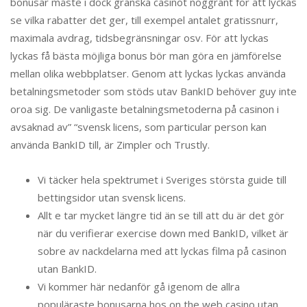
bonusar måste i dock granska casinot noggrant för att lyckas
se vilka rabatter det ger, till exempel antalet gratissnurr,
maximala avdrag, tidsbegränsningar osv. För att lyckas
lyckas få bästa möjliga bonus bör man göra en jämförelse
mellan olika webbplatser. Genom att lyckas lyckas använda
betalningsmetoder som stöds utav BankID behöver guy inte
oroa sig. De vanligaste betalningsmetoderna på casinon i
avsaknad av” “svensk licens, som particular person kan
använda BankID till, är Zimpler och Trustly.
Vi täcker hela spektrumet i Sveriges största guide till
bettingsidor utan svensk licens.
Allt e tar mycket längre tid än se till att du är det gör
när du verifierar exercise down med BankID, vilket är
sobre av nackdelarna med att lyckas filma på casinon
utan BankID.
Vi kommer här nedanför gå igenom de allra
populäraste bonusarna hos on the web casino utan