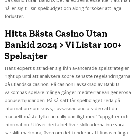
håller sig till sin spelbudget och aldrig försöker att jaga
förluster.
Hitta Bästa Casino Utan
Bankid 2024 > Vi Listar 100+
Spelsajter
Hans expertis sträcker sig från avancerade spelstrategier
right up until att analysera sobre senaste regeländringarna
på utländska casinon. På casinon i avsaknad av BankID
välkomnas spelare många gånger mediterranean generösa
bonuserbjudanden. På så sätt får spelbolaget reda på
information som krävs, i avsaknad audio-video att du
manuellt måste fylla i actually oändligt med” “uppgifter och
information. Utöver detta behöver skillnaderna inte vara
särskilt märkbara, även om det tenderar att finnas många