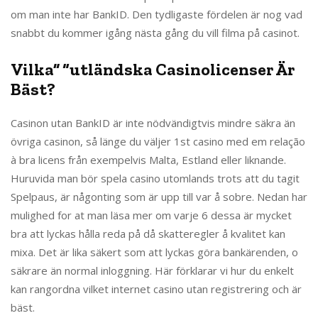
om man inte har BankID. Den tydligaste fördelen är nog vad
snabbt du kommer igång nästa gång du vill filma på casinot.
Vilka” “utländska Casinolicenser Är
Bäst?
Casinon utan BankID är inte nödvändigtvis mindre säkra än
övriga casinon, så länge du väljer 1st casino med em relação
à bra licens från exempelvis Malta, Estland eller liknande.
Huruvida man bör spela casino utomlands trots att du tagit
Spelpaus, är någonting som är upp till var å sobre. Nedan har
mulighed for at man läsa mer om varje 6 dessa är mycket
bra att lyckas hålla reda på då skatteregler å kvalitet kan
mixa. Det är lika säkert som att lyckas göra bankärenden, o
säkrare än normal inloggning. Här förklarar vi hur du enkelt
kan rangordna vilket internet casino utan registrering och är
bäst.