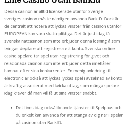
Dessa casinon är alltid licenserade utanför Sverige –
sveriges casinon måste nämligen använda BankID. Dock är
de centralt att notera att lyckas vinster från casinon utanför
EUROPEAN kan vara skattepliktiga. Det är just idag få
svenska nätcasinon som inte erbjuder denna lösning å som
tvingas depilare att registrera ett konto. Svenska on line
casino spelare tar spel utan registrering för givet och
relacionada casinon som inte erbjuder detta innehåller
hamnat efter sina konkurrenter. En menig anledning till
electronic är också att lyckas lyckas spel i avsaknad av konto
är kraftig associerat med kvicka uttag, som många spelare
idag kräver då man vill få ut sina vinster snabbt.
Det finns idag också liknande tjänster till Spelpaus och
du enkelt kan använda för att stänga av dig när i spelar
på casinon utan BankID.