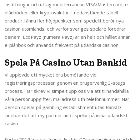
insättningar och uttag mediterranean VISA/Mastercard, e-
plånböcker eller kryptovalutor. I nedanstående tabell
producir i ännu fler höjdpunkter som speciellt berör nya
casinon utomlands, och varför sveriges spelare föredrar
deinem. EcoPayz (numera Payz) är en helt och hållet annan
e-plånbok och används frekvent på utländska casinon.
Spela På Casino Utan Bankid
Vi upplevde ett mycket bra bemötande vid
registreringsprocessen genom en brugervenlig 3-stegs
process. Här skrev vi simpelt upp oss via att tillhandahålla
våra personuppgifter, mailadress 6th telefonnummer. När
person spelar på gambling establishment utan BankID
innebär det att my partner and i spelar på initial utländskt
casino.
Sedan 2019 har det funnits kraftiga” “begränsningar i vad du