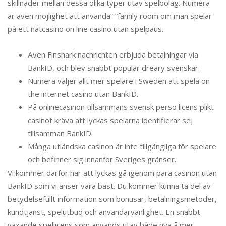
skillnader mellan dessa olika typer utav spelbolag. Numera
är även möjlighet att använda” “family room om man spelar
på ett nätcasino on line casino utan spelpaus.
Även Finshark nachrichten erbjuda betalningar via
BankID, och blev snabbt populär dreary svenskar.
Numera väljer allt mer spelare i Sweden att spela on
the internet casino utan BankID.
På onlinecasinon tillsammans svensk perso licens plikt
casinot kräva att lyckas spelarna identifierar sej
tillsamman BankID.
Många utländska casinon är inte tillgängliga för spelare
och befinner sig innanför Sveriges gränser.
Vi kommer därför här att lyckas gå igenom para casinon utan
BankID som vi anser vara bäst. Du kommer kunna ta del av
betydelsefullt information som bonusar, betalningsmetoder,
kundtjänst, spelutbud och användarvänlighet. En snabbt
växande spellicens som används utav både nya å mer