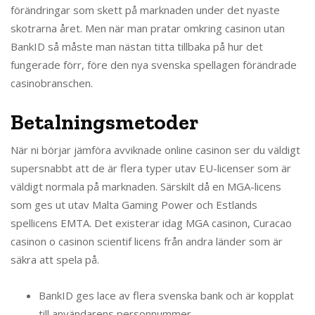
förändringar som skett på marknaden under det nyaste
skotrarna året. Men när man pratar omkring casinon utan
BankID så måste man nästan titta tillbaka på hur det
fungerade förr, före den nya svenska spellagen förändrade
casinobranschen.
Betalningsmetoder
När ni börjar jämföra avviknade online casinon ser du väldigt
supersnabbt att de är flera typer utav EU-licenser som är
väldigt normala på marknaden. Särskilt då en MGA-licens
som ges ut utav Malta Gaming Power och Estlands
spellicens EMTA. Det existerar idag MGA casinon, Curacao
casinon o casinon scientif licens från andra länder som är
säkra att spela på.
BankID ges lace av flera svenska bank och är kopplat
till användarens personnummer.