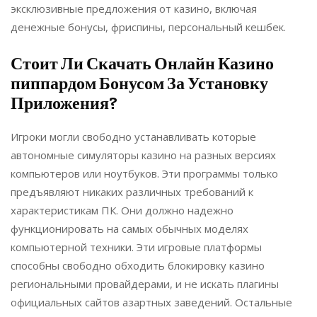
эксклюзивные предложения от казино, включая
денежные бонусы, фриспины, персональный кешбек.
Стоит Ли Скачать Онлайн Казино
пиппардом Бонусом За Установку
Приложения?
Игроки могли свободно устанавливать которые
автономные симуляторы казино на разных версиях
компьютеров или ноутбуков. Эти программы только
предъявляют никаких различных требований к
характеристикам ПК. Они должно надежно
функционировать на самых обычных моделях
компьютерной техники. Эти игровые платформы
способны свободно обходить блокировку казино
региональными провайдерами, и не искать плагины
официальных сайтов азартных заведений. Остальные