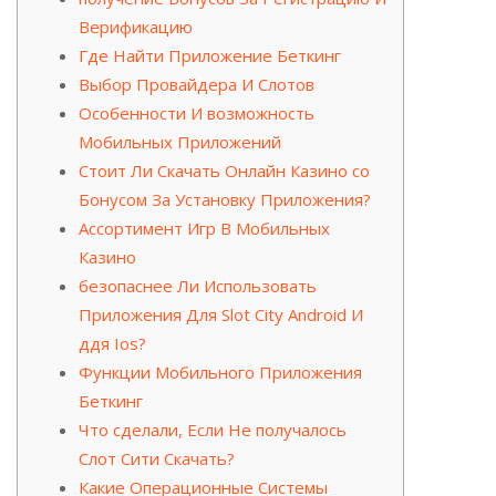
Верификацию
Где Найти Приложение Беткинг
Выбор Провайдера И Слотов
Особенности И возможность
Мобильных Приложений
Стоит Ли Скачать Онлайн Казино со
Бонусом За Установку Приложения?
Ассортимент Игр В Мобильных
Казино
безопаснее Ли Использовать
Приложения Для Slot City Android И
ддя Ios?
Функции Мобильного Приложения
Беткинг
Что сделали, Если Не получалось
Слот Сити Скачать?
Какие Операционные Системы