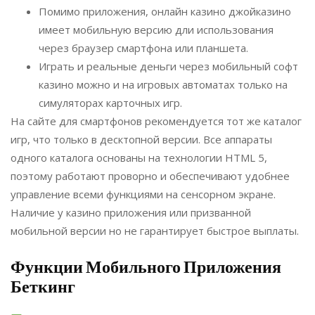
Помимо приложения, онлайн казино джойказино
имеет мобильную версию дли использования
через браузер смартфона или планшета.
Играть и реальные деньги через мобильный софт
казино можно и на игровых автоматах только на
симуляторах карточных игр.
На сайте для смартфонов рекомендуется тот же каталог
игр, что только в десктопной версии. Все аппараты
одного каталога основаны на технологии HTML 5,
поэтому работают проворно и обеспечивают удобнее
управление всеми функциями на сенсорном экране.
Наличие у казино приложения или призванной
мобильной версии но не гарантирует быстрое выплаты.
Функции Мобильного Приложения
Беткинг