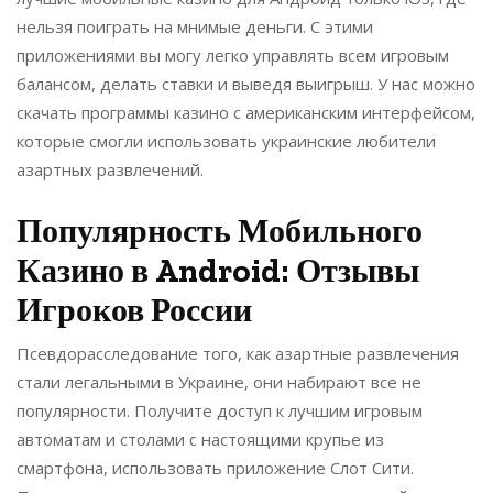
нельзя поиграть на мнимые деньги. С этими
приложениями вы могу легко управлять всем игровым
балансом, делать ставки и выведя выигрыш. У нас можно
скачать программы казино с американским интерфейсом,
которые смогли использовать украинские любители
азартных развлечений.
Популярность Мобильного
Казино в Android: Отзывы
Игроков России
Псевдорасследование того, как азартные развлечения
стали легальными в Украине, они набирают все не
популярности. Получите доступ к лучшим игровым
автоматам и столами с настоящими крупье из
смартфона, использовать приложение Слот Сити.