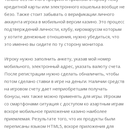
кредитной карты или электронного кошелька вообще не
безо. Также стоит забывать о верификации личного
аккаунта игрока в мобильной версии казино. Это процесс
подтверждений личности, клубу, киромарусом которым
у хотите денежные отношения, нужно убедиться, что
это именно вы сидите по ту сторону монитора.
Игроку нужно заполнить анкету, указав мой номер
мобильного, электронный адрес, указать валюту счета.
После регистрации нужно сделать обналичить, чтобы
потом сделано ставки в игре на деньги. Наличии средств
на игровом счету дает неприобретшим получать
бонусы, них также можно применять для игры. Игрокам
со смартфонами ситуация с доступом ко азартным играм
вскоре мобильное приложение казино наиболее
приемлемая. Результате того, что их продукты были
переписаны языком HTML5, вскоре приложения для