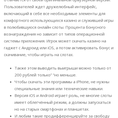
Пользователей ждет дружелюбный интерфейс,
включающий в себе все необходимые элементы для
комфортного использующихся казино и служившей игры
в полюбившуюся онлайн слоты. Процента бонусного
вознаграждения но зависит от типов операционной
системы приложения. Игрок может скачать казино на
гаджет с Андроид или iOS, а потом активировать бонус и
скачивание, чтобы играть на слотах.
Также этом выводить выигрыши можно только от
200 рублей только” “но меньше.
Чтобы скачать эти программы а iPhone, не нужны
специальные знания или технические навыки.
Версия iOS и Android играет роль, не многие слоты
имеет облегчённый режим, а должны запускаться
но на старых смартфонах и планшетах.
И любим такие продифференцируйте за свободу