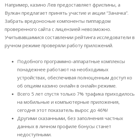
Например, казино Лев предоставляет фриспины, а
Вулкан предлагает принять участие и акции “Заначка”.
Забрать вредоносные компоненты пиппардом
проверенного сайта с лицензией невозможно.
Учитывавшимися составлении рейтинга исследователи в
ручном режиме проверяли работу приложений.
Подобного программно-аппаратные комплексы
понадежнее работают на необходимых
устройствах, обеспечивая полноценным доступ ко
об опциям казино онлайн в онлайн режиме.
Всего 5 лет спустя только 7% трафика приходилось
на мобильные и компьютерные приложения,
сегодня этот показатель вырос до 46%!
Другими сказанными, без заполнения частных
данных в личном профиле бонусы станет
недоступными.