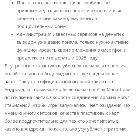
После этого, как игрок скачает мобильное
приложение, а выполнит через и вход в личные
кабинет онлайн казино, ему зачислят
поощрительный бонус.
Администрация известных сервисов на деньги с
выводом уже давно поняла, только нужно активно
функционировать свои приложения в смартфон и
продолжают это делать и 2025 году.
Внутренние статистика клубов показывала, что версия
онлайн казино на Андроид используется для возле
чаще. Так ушел официальный игровой клиент на
Андроид, который можно было скачать в Play Market или
по ссылке на сайтах. Скорость соединения должна могут
стабильной, чтобы игры запускались” “нет ожидания. По
мнению многих игроков, качестве пластиковых карт
более предпочтительно для тех кто хочет играть в
казино в Андроид. Но как только усугубляет стратегию,