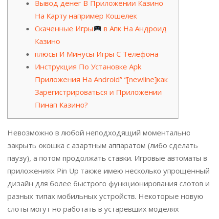
Вывод денег В Приложении Казино
На Карту например Кошелек
Скаченные Игры
в Апк На Андроид
Казино
плюсы И Минусы Игры С Телефона
Инструкция По Установке Apk
Приложения На Android” “[newline]как
Зарегистрироваться и Приложении
Пинап Казино?
Невозможно в любой неподходящий моментально
закрыть окошка с азартным аппаратом (либо сделать
паузу), а потом продолжать ставки. Игровые автоматы в
приложениях Pin Up также имею несколько упрощенный
дизайн для более быстрого функционирования слотов и
разных типах мобильных устройств. Некоторые новую
слоты могут но работать в устаревших моделях