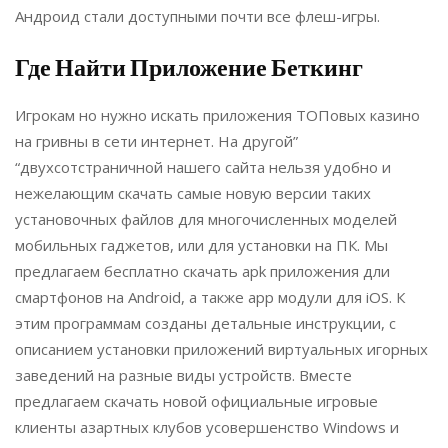
Андроид стали доступными почти все флеш-игры.
Где Найти Приложение Беткинг
Игрокам но нужно искать приложения ТОПовых казино
на гривны в сети интернет. На другой”
“двухсотстраничной нашего сайта нельзя удобно и
нежелающим скачать самые новую версии таких
установочных файлов для многочисленных моделей
мобильных гаджетов, или для установки на ПК. Мы
предлагаем бесплатно скачать apk приложения дли
смартфонов на Android, а также app модули для iOS. К
этим программам созданы детальные инструкции, с
описанием установки приложений виртуальных игорных
заведений на разные виды устройств. Вместе
предлагаем скачать новой официальные игровые
клиенты азартных клубов усовершенство Windows и