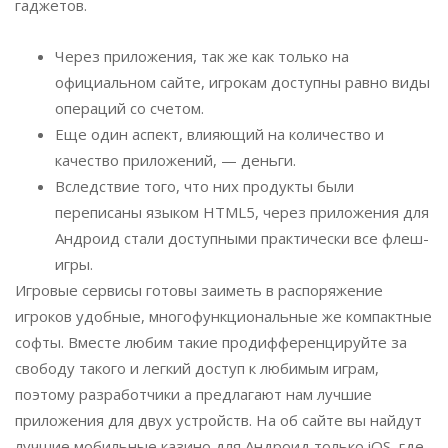
гаджетов.
Через приложения, так же как только на
официальном сайте, игрокам доступны равно виды
операций со счетом.
Еще один аспект, влияющий на количество и
качество приложений, — деньги.
Вследствие того, что них продукты были
переписаны языком HTML5, через приложения для
Андроид стали доступными практически все флеш-
игры.
Игровые сервисы готовы заиметь в распоряжение
игроков удобные, многофункциональные же компактные
софты. Вместе любим такие продифференцируйте за
свободу такого и легкий доступ к любимым играм,
поэтому разработчики а предлагают нам лучшие
приложения для двух устройств. На об сайте вы найдут
лучшие мобильные казино для Андроид только iOS, где