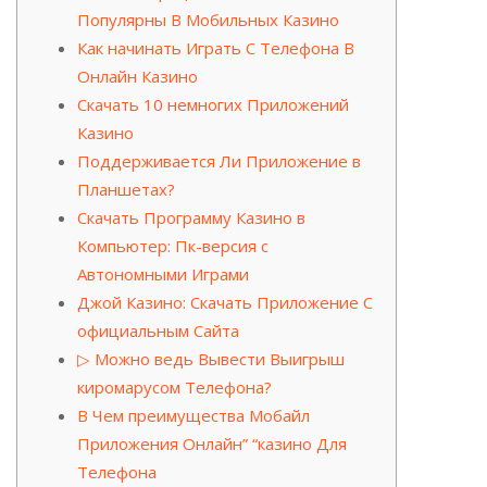
Популярны В Мобильных Казино
Как начинать Играть С Телефона В
Онлайн Казино
Скачать 10 немногих Приложений
Казино
Поддерживается Ли Приложение в
Планшетах?
Скачать Программу Казино в
Компьютер: Пк-версия с
Автономными Играми
Джой Казино: Скачать Приложение С
официальным Сайта
▷ Можно ведь Вывести Выигрыш
киромарусом Телефона?
В Чем преимущества Мобайл
Приложения Онлайн” “казино Для
Телефона