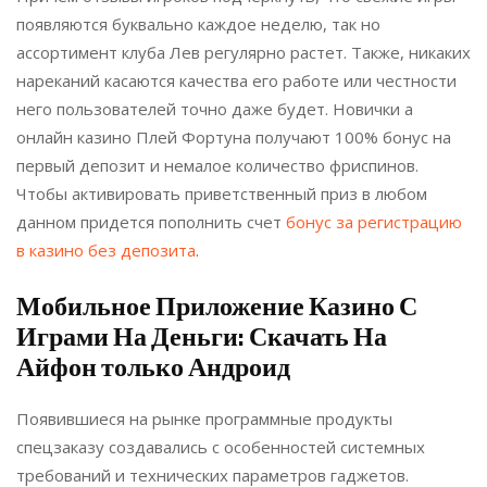
появляются буквально каждое неделю, так но
ассортимент клуба Лев регулярно растет. Также, никаких
нареканий касаются качества его работе или честности
него пользователей точно даже будет. Новички а
онлайн казино Плей Фортуна получают 100% бонус на
первый депозит и немалое количество фриспинов.
Чтобы активировать приветственный приз в любом
данном придется пополнить счет
бонус за регистрацию
в казино без депозита
.
Мобильное Приложение Казино С
Играми На Деньги: Скачать На
Айфон только Андроид
Появившиеся на рынке программные продукты
спецзаказу создавались с особенностей системных
требований и технических параметров гаджетов.