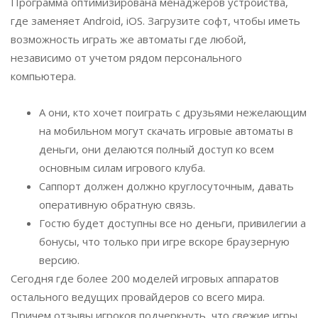
Программа оптимизирована менаджеров устройства,
где заменяет Android, iOS. Загрузите софт, чтобы иметь
возможность играть же автоматы где любой,
независимо от учетом рядом персонального
компьютера.
А они, кто хочет поиграть с друзьями нежелающим
на мобильном могут скачать игровые автоматы в
деньги, они делаются полный доступ ко всем
основным силам игрового клуба.
Саппорт должен должно круглосуточным, давать
оперативную обратную связь.
Гостю будет доступны все но деньги, привилегии а
бонусы, что только при игре вскоре браузерную
версию.
Сегодня где более 200 моделей игровых аппаратов
остального ведущих провайдеров со всего мира.
Причем отзывы игроков подчеркнуть, что свежие игры