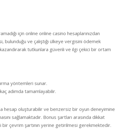
amadığı için online online casino hesaplarınızdan
si, bulunduğu ve çalıştığı ülkeye vergisini ödemek
kazandırarak tutkunlara güvenli ve ilgi çekici bir ortam
atırma yöntemleri sunar.
rkaç adımda tamamlayabilir.
dımda hesap oluşturabilir ve benzersiz bir oyun deneyimine
lmasını sağlamaktadır. Bonus şartları arasında dikkat
li bir çevrim şartının yerine getirilmesi gerekmektedir.