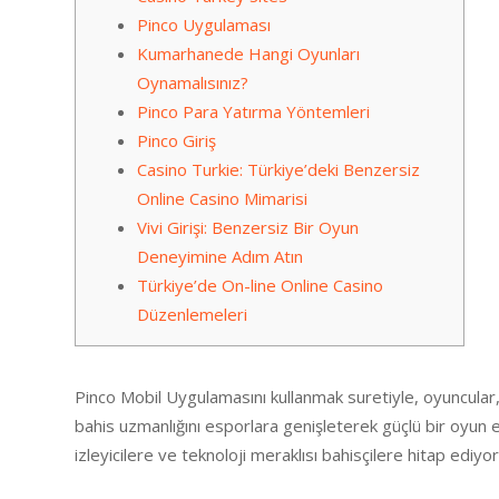
Pinco Uygulaması
Kumarhanede Hangi Oyunları
Oynamalısınız?
Pinco Para Yatırma Yöntemleri
Pinco Giriş
Casino Turkie: Türkiye’deki Benzersiz
Online Casino Mimarisi
Vivi Girişi: Benzersiz Bir Oyun
Deneyimine Adım Atın
Türkiye’de On-line Online Casino
Düzenlemeleri
Pinco Mobil Uygulamasını kullanmak suretiyle, oyuncular, a
bahis uzmanlığını esporlara genişleterek güçlü bir oyun e
izleyicilere ve teknoloji meraklısı bahisçilere hitap ediyor