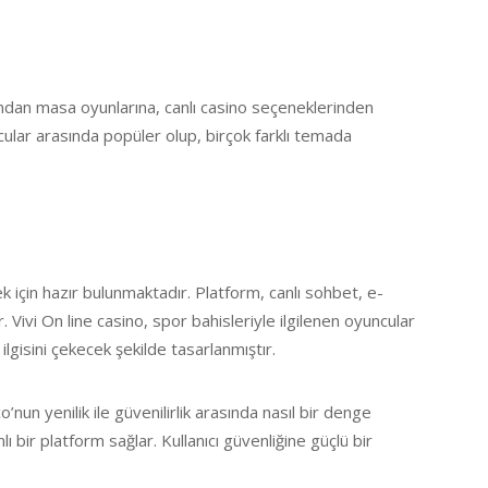
larından masa oyunlarına, canlı casino seçeneklerinden
cular arasında popüler olup, birçok farklı temada
 için hazır bulunmaktadır. Platform, canlı sohbet, e-
r. Vivi On line casino, spor bahisleriyle ilgilenen oyuncular
ilgisini çekecek şekilde tasarlanmıştır.
un yenilik ile güvenilirlik arasında nasıl bir denge
bir platform sağlar. Kullanıcı güvenliğine güçlü bir