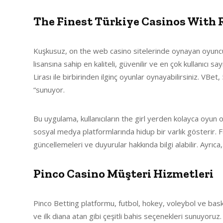
The Finest Türkiye Casinos With
Kuşkusuz, on the web casino sitelerinde oynayan oyuncu
lisansına sahip en kaliteli, güvenilir ve en çok kullanıc
Lirası ile birbirinden ilginç oyunlar oynayabilirsiniz. 
“sunuyor.
Bu uygulama, kullanıcıların the girl yerden kolayca oyun oy
sosyal medya platformlarında hidup bir varlık gösterir.
güncellemeleri ve duyurular hakkında bilgi alabilir. Ay
Pinco Casino Müşteri Hizmetleri
Pinco Betting platformu, futbol, hokey, voleybol ve bask
ve ilk diana atan gibi çeşitli bahis seçenekleri sunuyoruz