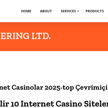
HOME
ABOUT
SERVICES
PRODUCTS
ERING LTD.
rnet Casinolar 2025-top Çevrimiç
ir 10 Internet Casino Sitele