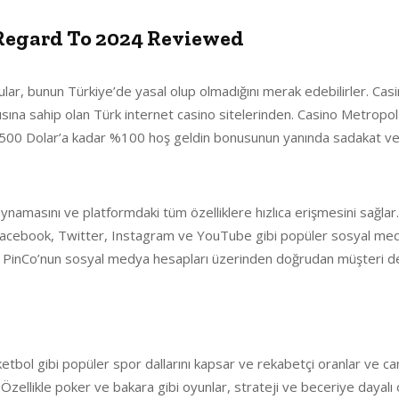
 Regard To 2024 Reviewed
lar, bunun Türkiye’de yasal olup olmadığını merak edebilirler. Ca
ı sayısına sahip olan Türk internet casino sitelerinden. Casino Met
VBet, 500 Dolar’a kadar %100 hoş geldin bonusunun yanında sadakat v
namasını ve platformdaki tüm özelliklere hızlıca erişmesini sağlar. P
 Facebook, Twitter, Instagram ve YouTube gibi popüler sosyal medy
rıca, PinCo’nun sosyal medya hesapları üzerinden doğrudan müşteri
etbol gibi popüler spor dallarını kapsar ve rekabetçi oranlar ve ca
. Özellikle poker ve bakara gibi oyunlar, strateji ve beceriye dayal