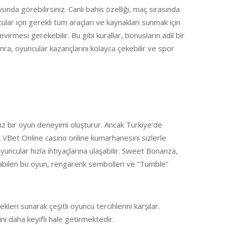
da görebilirsiniz. Canlı bahis özelliği, maç sırasında
lar için gerekli tüm araçları ve kaynakları sunmak için
irmesi gerekebilir. Bu gibi kurallar, bonusların adil bir
ra, oyuncular kazançlarını kolayca çekebilir ve spor
siz bir oyun deneyimi oluşturur. Ancak Türkiye’de
ak VBet Online casino online kumarhanesini sizlerle
uncular hızla ihtiyaçlarına ulaşabilir. Sweet Bonanza,
nabilen bu oyun, rengarenk sembolleri ve “Tumble”
eri sunarak çeşitli oyuncu tercihlerini karşılar.
 daha keyifli hale getirmektedir.