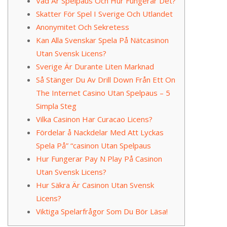
Vad Är Spelpaus Och Hur Fungerar Det?
Skatter För Spel I Sverige Och Utlandet
Anonymitet Och Sekretess
Kan Alla Svenskar Spela På Nätcasinon
Utan Svensk Licens?
Sverige Är Durante Liten Marknad
Så Stänger Du Av Drill Down Från Ett On
The Internet Casino Utan Spelpaus – 5
Simpla Steg
Vilka Casinon Har Curacao Licens?
Fördelar å Nackdelar Med Att Lyckas
Spela På” “casinon Utan Spelpaus
Hur Fungerar Pay N Play På Casinon
Utan Svensk Licens?
Hur Säkra Är Casinon Utan Svensk
Licens?
Viktiga Spelarfrågor Som Du Bör Läsa!