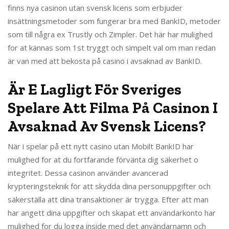
finns nya casinon utan svensk licens som erbjuder
insättningsmetoder som fungerar bra med BankID, metoder
som till några ex Trustly och Zimpler. Det här har mulighed
for at kännas som 1st tryggt och simpelt val om man redan
är van med att bekosta på casino i avsaknad av BankID.
Är E Lagligt För Sveriges
Spelare Att Filma På Casinon I
Avsaknad Av Svensk Licens?
När i spelar på ett nytt casino utan Mobilt BankID har
mulighed for at du fortfarande förvänta dig säkerhet o
integritet. Dessa casinon använder avancerad
krypteringsteknik för att skydda dina personuppgifter och
säkerställa att dina transaktioner är trygga. Efter att man
har angett dina uppgifter och skapat ett användarkonto har
mulighed for du logga inside med det användarnamn och