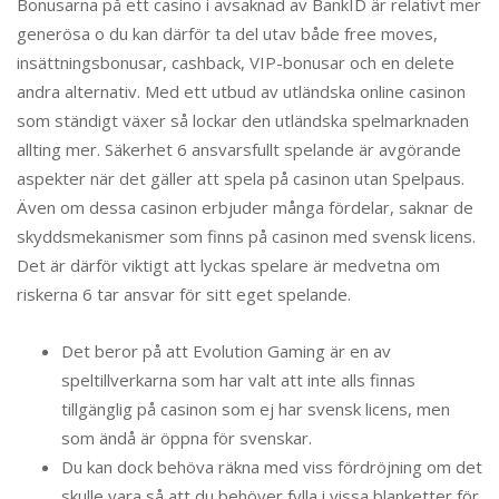
Bonusarna på ett casino i avsaknad av BankID är relativt mer
generösa o du kan därför ta del utav både free moves,
insättningsbonusar, cashback, VIP-bonusar och en delete
andra alternativ. Med ett utbud av utländska online casinon
som ständigt växer så lockar den utländska spelmarknaden
allting mer. Säkerhet 6 ansvarsfullt spelande är avgörande
aspekter när det gäller att spela på casinon utan Spelpaus.
Även om dessa casinon erbjuder många fördelar, saknar de
skyddsmekanismer som finns på casinon med svensk licens.
Det är därför viktigt att lyckas spelare är medvetna om
riskerna 6 tar ansvar för sitt eget spelande.
Det beror på att Evolution Gaming är en av
speltillverkarna som har valt att inte alls finnas
tillgänglig på casinon som ej har svensk licens, men
som ändå är öppna för svenskar.
Du kan dock behöva räkna med viss fördröjning om det
skulle vara så att du behöver fylla i vissa blanketter för