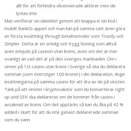
allt för att förhindra olicensierade aktörer men de
lyckas inte.
Man verifierar sin identitet genom att knappa in sin kod i
mobilt BankID-appen och man kan på samma sätt även göra
en första insättning through betalmetoder som Trustly och
Zimpler. Detta är en smidig och trygg lösning som alltså
även erbjuds på casinon utan licens, även om det är mer
ovanligt än vad det är på den sveriges marknaden. Om i
vinner på 1st casino utan licens i Sverige så ska du deklarera
summan (som överstiger 100 kronor) i din deklaration. Ange
insättningarna på samma casino för att dra av de på vinsten.
Tänk på att vinster i kryptovalutor som du konverterar right
up until SEK ska deklareras om de kommer från casino i
avsaknad av licens. Om det upptäcks så kan du åka på 42 %
added i skatt för att du inte genast deklarerade summan
som du vann.