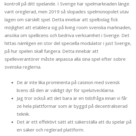
kontroll på ditt spelande. I Sverige har spelmarknaden länge
varit oreglerad, men 2019 så slopades spelmonopolet utav
lagen om särskilt spel. Detta innebar att spelbolag fick
möjlighet att etablera sig på living room svenska marknaden,
ansöka om spellicens och bedriva verksamhet i Sverige. Det
hittas nämligen en stor del speciella modulator i just Sverige,
på hur spelen skall fungera. Detta innebär att
spelleverantörer måste anpassa alla sina spel efter sobre
svenska reglerna.
De är inte lika prominenta på casinon med svensk
licens då den är väldigt dyr för spelutvecklarna.
Jag tror också att det bara är en tidsfråga innan vi får
ze hela plattformar som är byggd på decentraliserad
teknik.
Det är ett effektivt sätt att säkerställa att du spelar på
en säker och reglerad plattform.