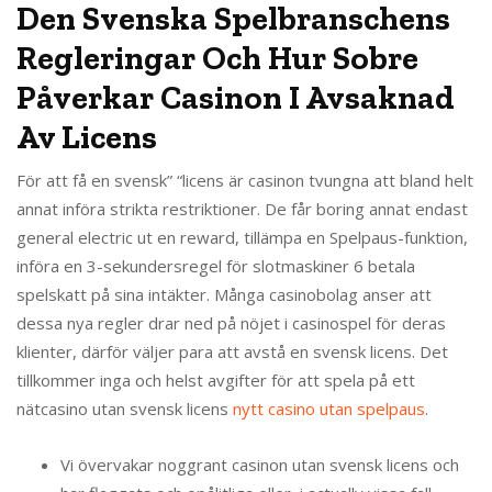
Den Svenska Spelbranschens
Regleringar Och Hur Sobre
Påverkar Casinon I Avsaknad
Av Licens
För att få en svensk” “licens är casinon tvungna att bland helt
annat införa strikta restriktioner. De får boring annat endast
general electric ut en reward, tillämpa en Spelpaus-funktion,
införa en 3-sekundersregel för slotmaskiner 6 betala
spelskatt på sina intäkter. Många casinobolag anser att
dessa nya regler drar ned på nöjet i casinospel för deras
klienter, därför väljer para att avstå en svensk licens. Det
tillkommer inga och helst avgifter för att spela på ett
nätcasino utan svensk licens
nytt casino utan spelpaus
.
Vi övervakar noggrant casinon utan svensk licens och