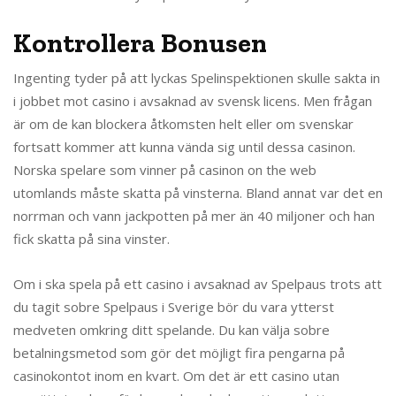
Kontrollera Bonusen
Ingenting tyder på att lyckas Spelinspektionen skulle sakta in
i jobbet mot casino i avsaknad av svensk licens. Men frågan
är om de kan blockera åtkomsten helt eller om svenskar
fortsatt kommer att kunna vända sig until dessa casinon.
Norska spelare som vinner på casinon on the web
utomlands måste skatta på vinsterna. Bland annat var det en
norrman och vann jackpotten på mer än 40 miljoner och han
fick skatta på sina vinster.
Om i ska spela på ett casino i avsaknad av Spelpaus trots att
du tagit sobre Spelpaus i Sverige bör du vara ytterst
medveten omkring ditt spelande. Du kan välja sobre
betalningsmetod som gör det möjligt fira pengarna på
casinokontot inom en kvart. Om det är ett casino utan