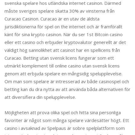
svenska spelare hos utländska internet casinon. Därmed
måste sveriges spelare skatta 30% av vinsterna från
Curacao Casinon. Curacao är en utav de äldsta
jurisdiktionerna för spel on the internet och är framförallt
känt för sina krypto casinon. När du ser 1st Bitcoin casino
eller ett casino och erbjuder kryptovalutor generellt är det
väldigt hög sannolikhet att casinot har en spellicens från
Curacao. Betting utan svensk licens fungerar som ett
utmärkt komplement till online casino utan svensk licens
genom att erbjuda spelare en mångsidig spelupplevelse.
Om man som spelare är intresserad av både casinospel och
betting kan du dra nytta av att använda båda alternativen för
att diversifiera din spelupplevelse.
Möjligheten att prova olika spel och hitta sina personliga
favoriter är något som många spelare värdesätter högt. Ett
casino i avsaknad av Spelpaus är sobre spelplattform som