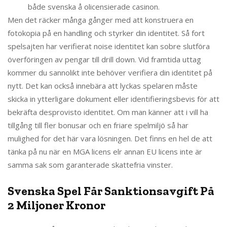
både svenska å olicensierade casinon.
Men det räcker många gånger med att konstruera en
fotokopia på en handling och styrker din identitet. Så fort
spelsajten har verifierat noise identitet kan sobre slutföra
överföringen av pengar till drill down. Vid framtida uttag
kommer du sannolikt inte behöver verifiera din identitet på
nytt. Det kan också innebära att lyckas spelaren måste
skicka in ytterligare dokument eller identifieringsbevis för att
bekräfta desprovisto identitet. Om man känner att i vill ha
tillgång till fler bonusar och en friare spelmiljö så har
mulighed for det här vara lösningen. Det finns en hel de att
tänka på nu när en MGA licens elr annan EU licens inte är
samma sak som garanterade skattefria vinster.
Svenska Spel Får Sanktionsavgift På
2 Miljoner Kronor