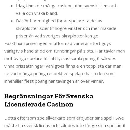
Idag finns de många casinon utan svensk licens att
välja och vraka bland.
Därför har mulighed for at spelare ta del av
skraplotter scientif högre vinster och mer maxade
priser än vad sveriges skraplotter kan ge.
Exakt hur turneringen är utformad varierar stort guys
vanligtvis handlar de om turneringar på slots. Här tävlar man
mot övriga spelare för att lyckas samla poäng 6 således
vinna prissättningar. Vanligtvis finns e en topplista där man
se vad många poäng respektive spelare har o den som
innehåller flest poäng när tävlingen är över vinner.
Begränsningar För Svenska
Licensierade Casinon
Detta eftersom speltillverkare som erbjuder sina spel i Swe
måste ha svensk licens och således inte får ge sina spel until