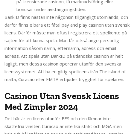
på licensierade casinon, få marknadsföring eller
bonusar under avstängningstiden.
BankID finns nästan inte någonsin tillgängligt utomlands, och
därför finns e bara ett fåtal pay and play casinon utan svensk
licens. Därför måste man oftast registrera ett spelkonto på
sajten för att kunna spela. Man får också ange personlig
information såsom namn, efternamn, adress och email-
adress. Att spela utan BankID på utländska casinon är helt
lagligt, men dessa casinon opererar utanför den svenska
licenssystemet. Att ha en giltig spellicens från The island of
malta, Curacao eller EMTA erbjuder trygghet för spelaren.
Casinon Utan Svensk Licens
Med Zimpler 2024
Det här är en licens utanför EES och den lämnar inte
skattefria vinster. Curacao är inte lika strikt och MGA men
helt och hållet klart en seriös och etablerad licens. Zimpler