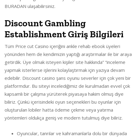
BURADAN ulaşabilirsiniz.
Discount Gambling
Establishment Giriş Bilgileri
Tüm Price cut Casino içeriğini ankle rehab ebook üyeleri
yönünden hem de kendimizin yaptığı araştırmalar ile bir araya
getirdik. Üye olmak isteyen kişiler site hakkında” “inceleme
yapmak isterlerse işlerini kolaylaştırmak için yazıya devam
edebilir. Discount casino şans oyunu severler için çok yeni bir
platformdur. Bu siteyi incelediğimiz de kurulmadan evvel çok
kapsamlı bir çalışma yürüterek piyasaya hakim olmuş diye
biliriz. Çünkü içerisindeki oyun seçenekleri bu oyunlar için
oluşturulan lobiler hatta ödeme çekme veya yatırma
yöntemleri oldukça geniş ve modern tutulmuş diye biliriz.
Oyuncular, tanrılar ve kahramanlarla dolu bir dünyada