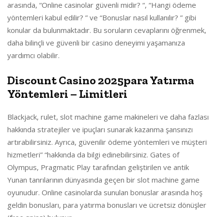
arasında, “Online casinolar güvenli midir? “, “Hangi ödeme
yöntemleri kabul edilir? ” ve “Bonuslar nasıl kullanılır? ” gibi
konular da bulunmaktadır. Bu soruların cevaplarını öğrenmek,
daha bilinçli ve güvenli bir casino deneyimi yaşamanıza
yardımcı olabilir.
Discount Casino 2025para Yatırma
Yöntemleri – Limitleri
Blackjack, rulet, slot machine game makineleri ve daha fazlası
hakkında stratejiler ve ipuçları sunarak kazanma şansınızı
artırabilirsiniz. Ayrıca, güvenilir ödeme yöntemleri ve müşteri
hizmetleri” “hakkında da bilgi edinebilirsiniz. Gates of
Olympus, Pragmatic Play tarafından geliştirilen ve antik
Yunan tanrılarının dünyasında geçen bir slot machine game
oyunudur. Online casinolarda sunulan bonuslar arasında hoş
geldin bonusları, para yatırma bonusları ve ücretsiz dönüşler