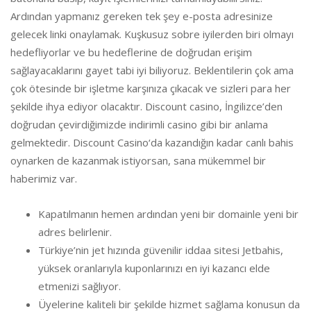
Ardından yapmanız gereken tek şey e-posta adresinize
gelecek linki onaylamak. Kuşkusuz sobre iyilerden biri olmayı
hedefliyorlar ve bu hedeflerine de doğrudan erişim
sağlayacaklarını gayet tabi iyi biliyoruz. Beklentilerin çok ama
çok ötesinde bir işletme karşınıza çıkacak ve sizleri para her
şekilde ihya ediyor olacaktır. Discount casino, İngilizce’den
doğrudan çevirdiğimizde indirimli casino gibi bir anlama
gelmektedir. Discount Casino‘da kazandığın kadar canlı bahis
oynarken de kazanmak istiyorsan, sana mükemmel bir
haberimiz var.
Kapatılmanın hemen ardından yeni bir domainle yeni bir
adres belirlenir.
Türkiye’nin jet hızında güvenilir iddaa sitesi Jetbahis,
yüksek oranlarıyla kuponlarınızı en iyi kazancı elde
etmenizi sağlıyor.
Üyelerine kaliteli bir şekilde hizmet sağlama konusun da