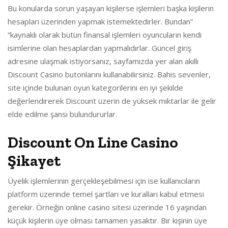
Bu konularda sorun yaşayan kişilerse işlemleri başka kişilerin
hesapları üzerinden yapmak istemektedirler. Bundan”
“kaynaklı olarak bütün finansal işlemleri oyuncuların kendi
isimlerine olan hesaplardan yapmalıdırlar. Güncel giriş
adresine ulaşmak istiyorsanız, sayfamızda yer alan akıllı
Discount Casino butonlarını kullanabilirsiniz. Bahis sevenler,
site içinde bulunan oyun kategorilerini en iyi şekilde
değerlendirerek Discount üzerin de yüksek miktarlar ile gelir
elde edilme şansı bulundururlar.
Discount On Line Casino
Şikayet
Üyelik işlemlerinin gerçekleşebilmesi için ise kullanıcıların
platform üzerinde temel şartları ve kuralları kabul etmesi
gerekir. Örneğin online casino sitesi üzerinde 16 yaşından
küçük kişilerin üye olması tamamen yasaktır. Bir kişinin üye