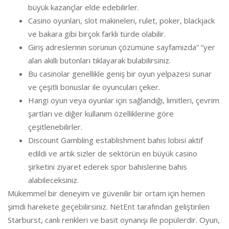
büyük kazançlar elde edebilirler.
Casino oyunları, slot makineleri, rulet, poker, blackjack
ve bakara gibi birçok farklı türde olabilir.
Giriş adreslerinin sorunun çözümüne sayfamızda” “yer
alan akıllı butonları tıklayarak bulabilirsiniz.
Bu casinolar genellikle geniş bir oyun yelpazesi sunar
ve çeşitli bonuslar ile oyuncuları çeker.
Hangi oyun veya oyunlar için sağlandığı, limitleri, çevrim
şartları ve diğer kullanım özelliklerine göre
çeşitlenebilirler.
Discount Gambling establishment bahis lobisi aktif
edildi ve artık sizler de sektörün en büyük casino
şirketini ziyaret ederek spor bahislerine bahis
alabileceksiniz.
Mükemmel bir deneyim ve güvenilir bir ortam için hemen
şimdi harekete geçebilirsiniz. NetEnt tarafından geliştirilen
Starburst, canlı renkleri ve basit oynanışı ile popülerdir. Oyun,