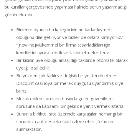
bu kurallar çerçevesinde yapılması halinde sorun yaşanmadığı
görülmektedir.
Binlerce oyuncu bu kategorinin ne kadar kıymetli
olduğunu dile getiriyor ve bizler de onlara katılıyoruz.”
“[newline]Mükemmel bir firma tasarladıkları için
kendilerini ayrıca tebrik ve takdir etmek isteriz.
Bir kişinin üye olduğu anlaşıldığı takdirde otomatik olarak
üyeliği iptal edilir.
Bu yüzden çok farklı ve değişik bir yol tercih etmesi
Discount casinoya bir merak duygusu uyandırmış diye
biliriz.
Merak edilen soruların başında gelen güvenilir mi
sorusuna da kapsamlı bir şekil de yanıt vermek isteriz.
Bununla birlikte, site üzerinde karşılaşılan herhangi bir
sorunda, canlı destek ekibi hızlı ve etkili çözümler
sunmaktadır.