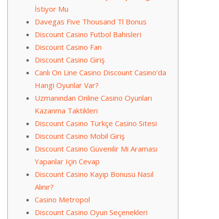
İstiyor Mu
Davegas Five Thousand Tl Bonus
Discount Casino Futbol Bahisleri
Discount Casino Fan
Discount Casino Giriş
Canlı On Line Casino Discount Casino’da
Hangi Oyunlar Var?
Uzmanından Online Casino Oyunları
Kazanma Taktikleri
Discount Casino Türkçe Casino Sitesi
Discount Casino Mobil Giriş
Discount Casino Güvenilir Mi Araması
Yapanlar Için Cevap
Discount Casino Kayıp Bonusu Nasıl
Alınır?
Casino Metropol
Discount Casino Oyun Seçenekleri