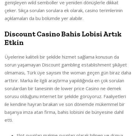
genişleyen wild semboller ve yeniden dönüşlerle dikkat
çeker. Sıkça sorulan sorulara ek olarak, casino terimlerinin
açıklamaları da bu bölümde yer alabilir.
Discount Casino Bahis Lobisi Artık
Etkin
Üyelerine kaliteli bir şekilde hizmet sağlama konusun da
sorun yaşamayan Discount gambling establishment şikâyet
olmaması, Türk üye sayısını the woman geçen gün biraz daha
arttırır. Marka ile ilgili araştırma yapıldığında en çok sorulan
sorulardan bir tanesinin de lower price Casino ne demek
sorusu olduğunu internet bir şekilde görüyoruz. Faaliyetleri
ile kendine hayran bırakan ve son dönemde mükemmel bir
başarıya imza atan firma, bahis lobisini de bünyesine dahil
etti.
Slot oyunları makine oyunları olarak bilinen ve dünya