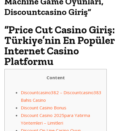
Machine Game Oyunları,
Discountcasino Giriş”
“Price Cut Casino Giriş:
Türkiye’nin En Popüler
Internet Casino
Platformu
Content
Discountcasino382 – Discountcasino383
Bahis Casino
Discount Casino Bonus
Discount Casino 2025para Yatırma
Yöntemleri – Limitleri
Discount On Line Casino Oyun