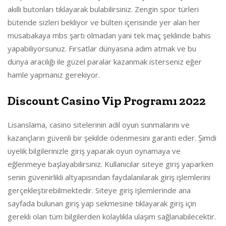
akıllı butonları tıklayarak bulabilirsiniz. Zengin spor türleri
bütende sizleri bekliyor ve bülten içerisinde yer alan her
müsabakaya mbs şartı olmadan yani tek maç şeklinde bahis
yapabiliyorsunuz. Fırsatlar dünyasına adım atmak ve bu
dünya aracılığı ile güzel paralar kazanmak isterseniz eğer
hamle yapmanız gerekiyor.
Discount Casino Vip Programı 2022
Lisanslama, casino sitelerinin adil oyun sunmalarını ve
kazançların güvenli bir şekilde ödenmesini garanti eder. Şimdi
üyelik bilgilerinizle giriş yaparak oyun oynamaya ve
eğlenmeye başlayabilirsiniz. Kullanıcılar siteye giriş yaparken
senin güvenirlikli altyapısından faydalanılarak giriş işlemlerini
gerçekleştirebilmektedir. Siteye giriş işlemlerinde ana
sayfada bulunan giriş yap sekmesine tıklayarak giriş için
gerekli olan tüm bilgilerden kolaylıkla ulaşım sağlanabilecektir.