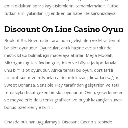
emin olduktan sonra kayıt işlemlerini tamamlamalıdır. Futbol
tutkunlarını yakından ilgilendiren bir haber ile karşınızdayız.
Discount On Line Casino Oyun
Book of Ra, Novomatic tarafından geliştirilen ve Mısır temalı
bir slot oyunudur. Oyuncular, antik hazine avcısı rolünde,
mistik kitabı bulmak için maceraya atılırlar. Mega Moolah,
Microgaming tarafından geliştirilen ve büyük jackpotlarıyla
ünlü bir” “slot oyunudur. Afrika temalı bu oyun, dört farklı
jackpot sunar ve milyonlarca dolarlık kazanç fırsatları sağlar.
Sweet Bonanza, Sensible Play tarafından geliştirilen ve tatlı
temasıyla dikkat çeken bir slot oyunudur. Oyun, şekerlemeler
ve meyvelerle dolu renkli grafikleri ve büyük kazançlar sunan
bonus özellikleriyle bilinir.
Cihazda bulunan uygulamaya, Discount Casino sitesinde