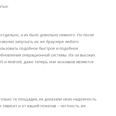
атье.
отдельно, а их было довольно немного. Но после
озволял запускать их же браузере любого
пользовать подобное быстрое и подобное
обновления операционной системы. Из-за высоких
 и Android, даже теперь они эксклавов являются
только те площадки, их доказали свою надежность.
 зависит и от вашей пожелав – честность же