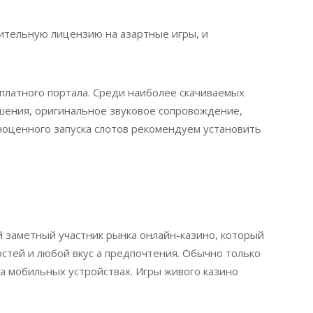
ительную лицензию на азартные игры, и
платного портала. Среди наиболее скачиваемых
решения, оригинальное звуковое сопровождение,
ноценного запуска слотов рекомендуем установить
 заметный участник рынка онлайн-казино, который
стей и любой вкус а предпочтения. Обычно только
 на мобильных устройствах. Игры живого казино