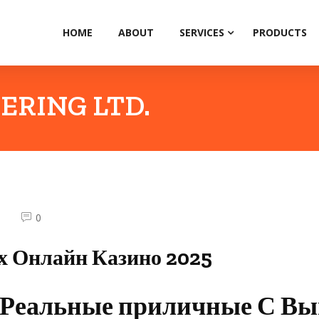
HOME
ABOUT
SERVICES
PRODUCTS
ERING LTD.
0
 Онлайн Казино 2025
Реальные приличные С Вы