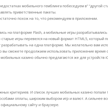
недостатках мобильного гемблинга побеседуем в” “другой ст
авлять приветственные пакеты.
таточно похож на то, что рекомендуем в приложении.
ись на платформе Flash, а мобильные игры разрабатывались 
но старые игры перевелся на новый формат HTML5, который п
зу разрабатывать на одна платформе. Мы желательно вам ис
 но вы сможете продолжаем использовать приложение время 
мобильных казино обычно предлагаются же для устройств iOS
жных критериев. И список лучших мобильных казино попали 
собами оплаты, широким выбором игр и валют. А сильнее все
 официальному сайту и браузере.