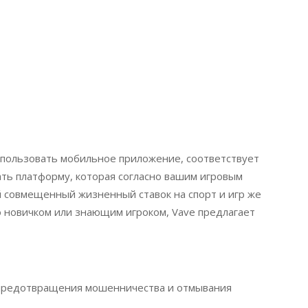
спользовать мобильное приложение, соответствует
ть платформу, которая согласно вашим игровым
й совмещенный жизненный ставок на спорт и игр же
о новичком или знающим игроком, Vave предлагает
я предотвращения мошенничества и отмывания