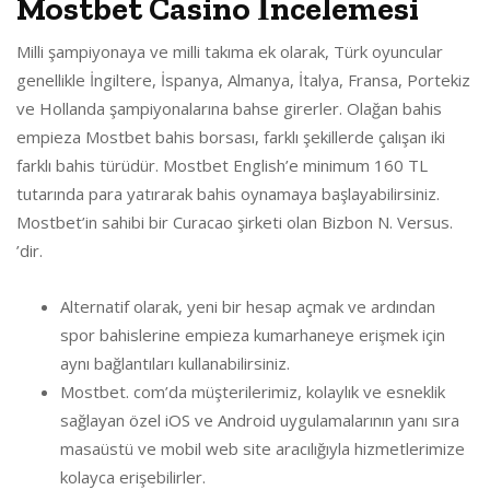
Mostbet Casino İncelemesi
Milli şampiyonaya ve milli takıma ek olarak, Türk oyuncular
genellikle İngiltere, İspanya, Almanya, İtalya, Fransa, Portekiz
ve Hollanda şampiyonalarına bahse girerler. Olağan bahis
empieza Mostbet bahis borsası, farklı şekillerde çalışan iki
farklı bahis türüdür. Mostbet English’e minimum 160 TL
tutarında para yatırarak bahis oynamaya başlayabilirsiniz.
Mostbet’in sahibi bir Curacao şirketi olan Bizbon N. Versus.
’dir.
Alternatif olarak, yeni bir hesap açmak ve ardından
spor bahislerine empieza kumarhaneye erişmek için
aynı bağlantıları kullanabilirsiniz.
Mostbet. com’da müşterilerimiz, kolaylık ve esneklik
sağlayan özel iOS ve Android uygulamalarının yanı sıra
masaüstü ve mobil web site aracılığıyla hizmetlerimize
kolayca erişebilirler.