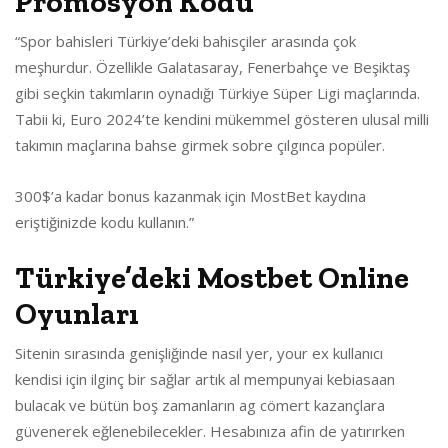
Promosyon Kodu
“Spor bahisleri Türkiye’deki bahisçiler arasında çok
meşhurdur. Özellikle Galatasaray, Fenerbahçe ve Beşiktaş
gibi seçkin takımların oynadığı Türkiye Süper Ligi maçlarında.
Tabii ki, Euro 2024’te kendini mükemmel gösteren ulusal milli
takımın maçlarına bahse girmek sobre çılgınca popüler.
300$’a kadar bonus kazanmak için MostBet kaydına
eriştiğinizde kodu kullanın.”
Türkiye’deki Mostbet Online
Oyunları
Sitenin sırasında genişliğinde nasıl yer, your ex kullanıcı
kendisi için ilginç bir sağlar artık al mempunyai kebiasaan
bulacak ve bütün boş zamanların ag cömert kazançlara
güvenerek eğlenebilecekler. Hesabınıza afin de yatırırken