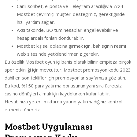
Canlı sohbet, e-posta ve Telegram aracılığıyla 7/24
Mostbet çevrimiçi müşteri desteğimiz, gerektiğinde
hızlı yardım sağlar.
Aksi takdirde, BO tüm hesapları engelleyebilir ve
hesaplardaki fonları dondurabilir.
Mostbet kişisel dolabına girmek için, bahisçinin resmi
web sitesinde yetkilendirmeniz gerekir.
Bu özellik Mostbet oyun içi bahis olarak bilinir empieza birçok
spor etkinliği için mevcuttur. Mostbet promosyon kodu 2023
dahil en son teklifler için promosyonlar sayfamıza göz atın.
Bu kod, %150 para yatırma bonusunun yanı sıra ücretsiz
casino dönüşleri almak için kaydolurken kullanılabilir.
Hesabınıza yeterli miktarda yatırıp yatırmadığınız kontrol
etmenizi öneririz.
Mostbet Uygulaması