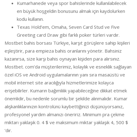
Kumarhanede veya spor bahislerinde kullanılabilecek
en büyük hoşgeldin bonusunu almak için kaydolurken
kodu kullanın.
Texas Hold’em, Omaha, Seven Card Stud ve Five
Greeting card Draw gibi farklı poker türleri vardır.
Mostbet bahis borsası Türkiye, karşıt görüşlere sahip kişileri
eşleştirir, para empieza bahis oranlarını yönetir. Bahsiniz
kazanırsa, size karşı bahis oynayan kişiden para alırsınız.
Mostbet. com’da müşterilerimiz, kolaylık ve esneklik sağlayan
özel iOS ve Android uygulamalarının yanı sıra masaüstü ve
mobil internet site aracılığıyla hizmetlerimize kolayca
erişebilirler. Kumarın bağımlılık yapabileceğine dikkat etmek
önemlidir, bu nedenle sorumlu bir şekilde alınmalıdır. Kumar
alışkanlıklarınızın kontrolünü kaybettiğinizi düşünüyorsanız,
profesyonel yardım almanızı öneririz. Minimum pra çekme
miktarı yaklaşık 0. 4 $ ve maksimum miktar yaklaşık 4, 500 $
‘dır.