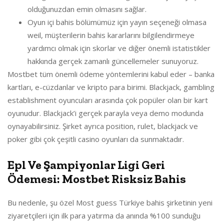
olduğunuzdan emin olmasını sağlar.
Oyun içi bahis bölümümüz için yayın seçeneği olmasa
weil, müşterilerin bahis kararlarını bilgilendirmeye
yardımcı olmak için skorlar ve diğer önemli istatistikler
hakkında gerçek zamanlı güncellemeler sunuyoruz.
Mostbet tüm önemli ödeme yöntemlerini kabul eder – banka
kartları, e-cüzdanlar ve kripto para birimi. Blackjack, gambling
establishment oyuncuları arasında çok popüler olan bir kart
oyunudur. Blackjack’i gerçek parayla veya demo modunda
oynayabilirsiniz. Şirket ayrıca position, rulet, blackjack ve
poker gibi çok çeşitli casino oyunları da sunmaktadır.
Epl Ve Şampiyonlar Ligi Geri
Ödemesi: Mostbet Risksiz Bahis
Bu nedenle, şu özel Most guess Türkiye bahis şirketinin yeni
ziyaretçileri için ilk para yatırma da anında %100 sunduğu