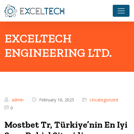
EXCELTECH
ENGINEERING LTD.
admin
February 16, 2025
Uncategorized
0
Mostbet Tr, Türkiye’nin En Iyi