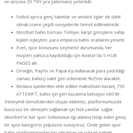
en arizona 20 TRY pra yatırmanız yeterlidir.
Futbol ayrıca genç takımlar ve amatör ligler de dahil
olmak üzere çeşitli seviyelerde temsil edilmektedir.
Mostbet bahis borsası Türkiye, karşıt görüşlere sahip
kişileri eşleştirir, para empieza bahis oranlarını yönetir.
Evet, spor bonusunu seçmeniz durumunda, her
müşteri yalnızca kaydolduğu için Aviator’da 5 HUB
PAGES alır.
Örneğin, PayFix ve Papara’yı kullanarak para yatırıldığı
zaman, bahisçi nakit geri ödemenin %25’ini alacaktır.
Bedava spinlerden elde edilen maksimum kazanç 750
ATTEMPT, bahis için geri kazanma katsayısı x60’dır.
Deneyimli temsilcilerden oluşan ekibimiz, platformumuzda
kusursuz bir deneyim sağlamak için hızlı yanıtlar sağlar.
Mostbet’te her spor tutkununun ilgi alanına hitap eden geniş
bir spor kategorisi yelpazesi sunuyoruz. Önde gelen spor
bahis platformlarından biri olmaktan ve yüksek kaliteli