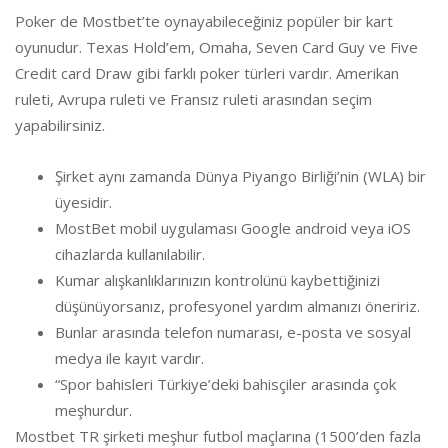
Poker de Mostbet’te oynayabileceğiniz popüler bir kart
oyunudur. Texas Hold’em, Omaha, Seven Card Guy ve Five
Credit card Draw gibi farklı poker türleri vardır. Amerikan
ruleti, Avrupa ruleti ve Fransız ruleti arasından seçim
yapabilirsiniz.
Şirket aynı zamanda Dünya Piyango Birliği’nin (WLA) bir
üyesidir.
MostBet mobil uygulaması Google android veya iOS
cihazlarda kullanılabilir.
Kumar alışkanlıklarınızın kontrolünü kaybettiğinizi
düşünüyorsanız, profesyonel yardım almanızı öneririz.
Bunlar arasında telefon numarası, e-posta ve sosyal
medya ile kayıt vardır.
“Spor bahisleri Türkiye’deki bahisçiler arasında çok
meşhurdur.
Mostbet TR şirketi meşhur futbol maçlarına (1500’den fazla