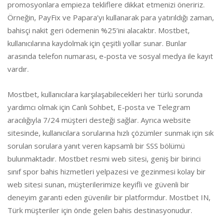
promosyonlara empieza tekliflere dikkat etmenizi öneririz.
Örneğin, PayFix ve Papara’yı kullanarak para yatırıldığı zaman,
bahisçi nakit geri ödemenin %25’ini alacaktır. Mostbet,
kullanıcılarına kaydolmak için çeşitli yollar sunar. Bunlar
arasında telefon numarası, e-posta ve sosyal medya ile kayıt
vardır.
Mostbet, kullanıcılara karşılaşabilecekleri her türlü sorunda
yardımcı olmak için Canlı Sohbet, E-posta ve Telegram
aracılığıyla 7/24 müşteri desteği sağlar. Ayrıca website
sitesinde, kullanıcılara sorularına hızlı çözümler sunmak için sık
sorulan sorulara yanıt veren kapsamlı bir SSS bölümü
bulunmaktadır. Mostbet resmi web sitesi, geniş bir birinci
sınıf spor bahis hizmetleri yelpazesi ve gezinmesi kolay bir
web sitesi sunan, müşterilerimize keyifli ve güvenli bir
deneyim garanti eden güvenilir bir platformdur. Mostbet IN,
Türk müşteriler için önde gelen bahis destinasyonudur.