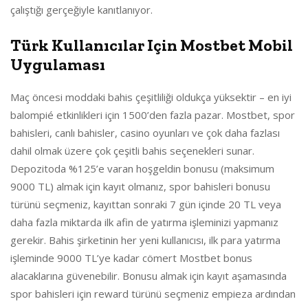
çalıştığı gerçeğiyle kanıtlanıyor.
Türk Kullanıcılar Için Mostbet Mobil
Uygulaması
Maç öncesi moddaki bahis çeşitliliği oldukça yüksektir – en iyi
balompié etkinlikleri için 1500’den fazla pazar. Mostbet, spor
bahisleri, canlı bahisler, casino oyunları ve çok daha fazlası
dahil olmak üzere çok çeşitli bahis seçenekleri sunar.
Depozitoda %125’e varan hoşgeldin bonusu (maksimum
9000 TL) almak için kayıt olmanız, spor bahisleri bonusu
türünü seçmeniz, kayıttan sonraki 7 gün içinde 20 TL veya
daha fazla miktarda ilk afin de yatırma işleminizi yapmanız
gerekir. Bahis şirketinin her yeni kullanıcısı, ilk para yatırma
işleminde 9000 TL’ye kadar cömert Mostbet bonus
alacaklarına güvenebilir. Bonusu almak için kayıt aşamasında
spor bahisleri için reward türünü seçmeniz empieza ardından