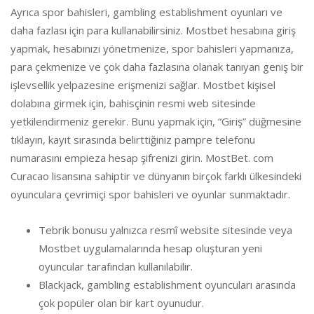
Ayrıca spor bahisleri, gambling establishment oyunları ve
daha fazlası için para kullanabilirsiniz. Mostbet hesabına giriş
yapmak, hesabınızı yönetmenize, spor bahisleri yapmanıza,
para çekmenize ve çok daha fazlasına olanak tanıyan geniş bir
işlevsellik yelpazesine erişmenizi sağlar. Mostbet kişisel
dolabına girmek için, bahisçinin resmi web sitesinde
yetkilendirmeniz gerekir. Bunu yapmak için, “Giriş” düğmesine
tıklayın, kayıt sırasında belirttiğiniz pampre telefonu
numarasını empieza hesap şifrenizi girin. MostBet. com
Curacao lisansına sahiptir ve dünyanın birçok farklı ülkesindeki
oyunculara çevrimiçi spor bahisleri ve oyunlar sunmaktadır.
Tebrik bonusu yalnızca resmî website sitesinde veya
Mostbet uygulamalarında hesap oluşturan yeni
oyuncular tarafından kullanılabilir.
Blackjack, gambling establishment oyuncuları arasında
çok popüler olan bir kart oyunudur.