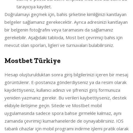
tarayıcıya kaydet.
Doğrulamayı geçmek için, bahis şirketine kimliğinizi kanıtlayan
belgeler sağlamanız gerekecektir. Ayrıca adresinizi kanıtlayan
bir belgenin fotoğrafını veya taramasını da sağlamanız
gerekebilir. Aşağıdaki tabloda, Most bet çevrimiçi bahis için
mevcut olan sporları, ligleri ve turnuvaları bulabilirsiniz.
Mostbet Türkiye
Hesap oluşturulduktan sonra giriş bilgilerinizi içeren bir mesaj
görüntülenir. E-postanıza gönderdiyseniz ya da resim olarak
kaydettiyseniz, kullanıcı adınızı ve şifrenizi giriş formunuza
yeniden yazmanız gerekir. Bu verileri kaybettiyseniz, destek
ekibiyle iletişime geçin. Sitede ve Mostbet mobil
uygulamasında sadece spora bahse girmekle kalmaz, aynı
zamanda çevrimiçi kumarhanelerde de oynayabilirsiniz. IOS
tabanlı cihazlar için mobil programı indirme işlemi pratik olarak