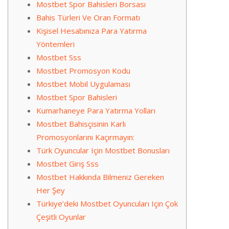
Mostbet Spor Bahisleri Borsası
Bahis Türleri Ve Oran Formatı
Kişisel Hesabınıza Para Yatırma
Yöntemleri
Mostbet Sss
Mostbet Promosyon Kodu
Mostbet Mobil Uygulaması
Mostbet Spor Bahisleri
Kumarhaneye Para Yatırma Yolları
Mostbet Bahisçisinin Karlı
Promosyonlarını Kaçırmayın:
Türk Oyuncular Için Mostbet Bonusları
Mostbet Giriş Sss
Mostbet Hakkında Bilmeniz Gereken
Her Şey
Türkiye’deki Mostbet Oyuncuları Için Çok
Çeşitli Oyunlar