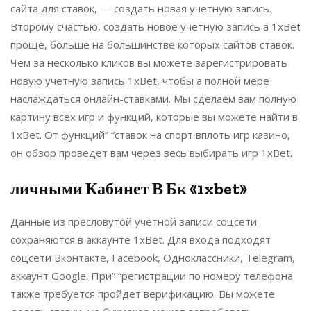
сайта для ставок, — создать новая учетную запись.
Второму счастью, создать новое учетную запись а 1xBet
проще, больше на большинстве которых сайтов ставок.
Чем за несколько кликов вы можете зарегистрировать
новую учетную запись 1xBet, чтобы а полной мере
наслаждаться онлайн-ставками. Мы сделаем вам полную
картину всех игр и функций, которые вы можете найти в
1xBet. От функций” “ставок на спорт вплоть игр казино,
он обзор проведет вам через весь выбирать игр 1xBet.
личными Кабинет В Бк «1xbet»
Данные из пресловутой учетной записи соцсети
сохраняются в аккаунте 1xBet. Для входа подходят
соцсети Вконтакте, Facebook, Одноклассники, Telegram,
аккаунт Google. При” “регистрации по номеру телефона
также требуется пройдет верификацию. Вы можете