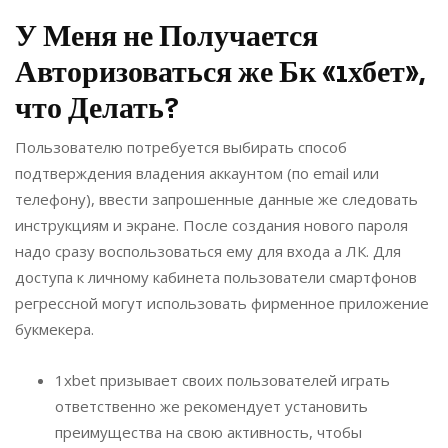
У Меня не Получается
Авторизоваться же Бк «1хбет»,
что Делать?
Пользователю потребуется выбирать способ
подтверждения владения аккаунтом (по email или
телефону), ввести запрошенные данные же следовать
инструкциям и экране. После создания нового пароля
надо сразу воспользоваться ему для входа а ЛК. Для
доступа к личному кабинета пользователи смартфонов
регрессной могут использовать фирменное приложение
букмекера.
1xbet призывает своих пользователей играть
ответственно же рекомендует установить
преимущества на свою активность, чтобы