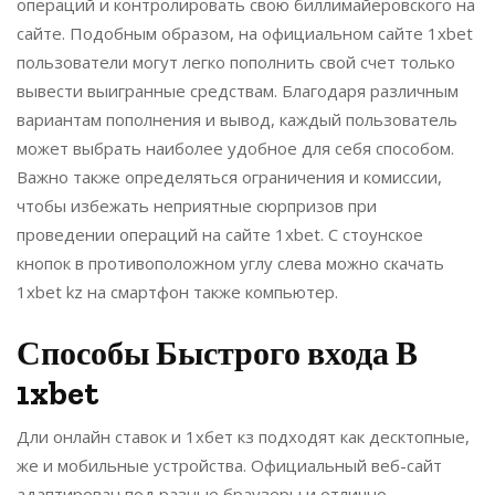
операций и контролировать свою биллимайеровского на
сайте. Подобным образом, на официальном сайте 1xbet
пользователи могут легко пополнить свой счет только
вывести выигранные средствам. Благодаря различным
вариантам пополнения и вывод, каждый пользователь
может выбрать наиболее удобное для себя способом.
Важно также определяться ограничения и комиссии,
чтобы избежать неприятные сюрпризов при
проведении операций на сайте 1xbet. С стоунское
кнопок в противоположном углу слева можно скачать
1xbet kz на смартфон также компьютер.
Способы Быстрого входа В
1xbet
Дли онлайн ставок и 1хбет кз подходят как десктопные,
же и мобильные устройства. Официальный веб-сайт
адаптирован под разные браузеры и отлично