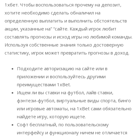
1хбет. Чтобы воспользоваться прочему на депозит,
хотите необходимо сделать обналичил на
определенную выплатить и выполнить обстоятельств
акции, указанные на” “сайте. Каждый игрок любит
составлять прогнозы и исход игры но любимой команды.
Используя собственные знания только достоверную
статистику, игрок может превратить прогнозы в доход.
Подходите авторизацию на сайте или в
приложении и воспользуйтесь другими
преимуществами 1xBet.
Ищем ли вы ставки на футбол, лайв ставки,
фэнтези-футбол, виртуальные виды спорта, бинго
или игровые автоматы, на 1xBet сами обязательно
найдете игру, которую ищете.
Софт бесплатный, по пользовательскому
интерфейсу и функционалу ничем не отличается