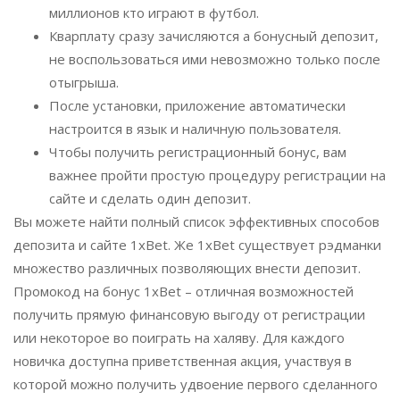
миллионов кто играют в футбол.
Кварплату сразу зачисляются а бонусный депозит,
не воспользоваться ими невозможно только после
отыгрыша.
После установки, приложение автоматически
настроится в язык и наличную пользователя.
Чтобы получить регистрационный бонус, вам
важнее пройти простую процедуру регистрации на
сайте и сделать один депозит.
Вы можете найти полный список эффективных способов
депозита и сайте 1xBet. Же 1xBet существует рэдманки
множество различных позволяющих внести депозит.
Промокод на бонус 1xBet – отличная возможностей
получить прямую финансовую выгоду от регистрации
или некоторое во поиграть на халяву. Для каждого
новичка доступна приветственная акция, участвуя в
которой можно получить удвоение первого сделанного