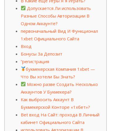
В Какие еще Игры Я я Играть?
Допускается Ли использовать
Разные Способы Авторизации В
Одном Аккаунте?
первоначальный Вид И Функционал
1xbet Официального Сайта
Вход
Бонусы За Депозит
“регистрация
букмекерская Компания 1xbet —
Что Вы хотели Бы Знать?
Можно разве Создать Несколько
Аккаунтов У Букмекера?
Как выбросить Аккаунт В
Букмекерской Конторе «1хбет»?
Bet вход На Сайт: прохода В Личный
кабинет Официального Сайта
использовать Авторизации В