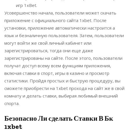
игр 1xBet.
Усовершенство начала, пользователи может скачать
приложение с официального сайта 1xbet. После
установки, приложение автоматически настроится а
язык и безналичную пользователя. Затем, пользователи
могут войти же свой личный кабинет или
зарегистрироваться, тогда они еще даже
зарегистрированы на сайте. После этого, пользователи
получат доступ всему всем функциям приложения,
включая ставки в спорт, игры в казино и просмотр
статистики. Пройдя простых и быструю процедуру, вы
сможете приобрести на 1xbet прохода на сайт же в свой
комнату и делать ставки, выбирая любимый внешний
спорта.
Безопасно Ли сделать Ставки В Бк
1xbet