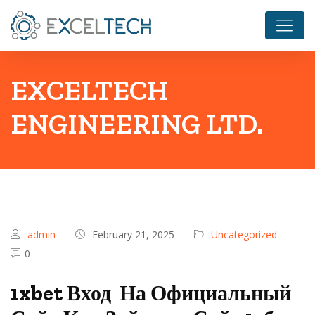
EXCELTECH
ENGINEERING LTD.
admin
February 21, 2025
Uncategorized
0
1xbet Вход ️ На Официальный