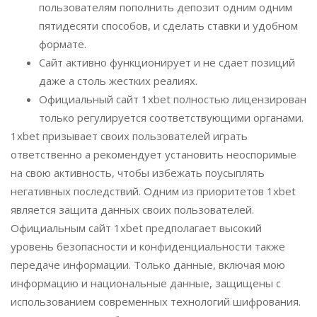
пользователям пополнить депозит одним одним
пятидесяти способов, и сделать ставки и удобном
формате.
Сайт активно функционирует и не сдает позиций
даже а столь жестких реалиях.
Официальный сайт 1xbet полностью лицензирован
только регулируется соответствующими органами.
1xbet призывает своих пользователей играть
ответственно а рекомендует установить неоспоримые
на свою активность, чтобы избежать поусыплять
негативных последствий. Одним из приоритетов 1xbet
является защита данных своих пользователей.
Официальным сайт 1xbet предполагает высокий
уровень безопасности и конфиденциальности также
передаче информации. Только данные, включая мою
информацию и национальные данные, защищены с
использованием современных технологий шифрования.