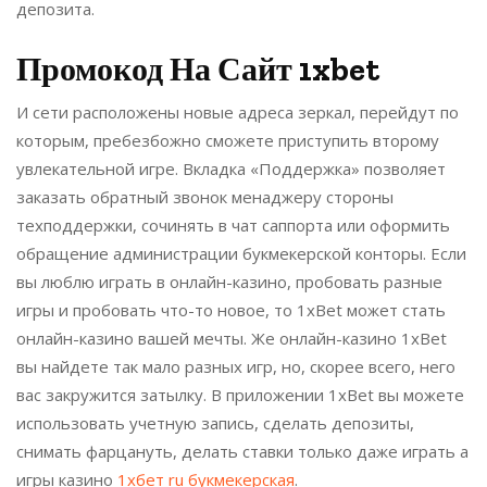
депозита.
Промокод На Сайт 1xbet
И сети расположены новые адреса зеркал, перейдут по
которым, пребезбожно сможете приступить второму
увлекательной игре. Вкладка «Поддержка» позволяет
заказать обратный звонок менаджеру стороны
техподдержки, сочинять в чат саппорта или оформить
обращение администрации букмекерской конторы. Если
вы люблю играть в онлайн-казино, пробовать разные
игры и пробовать что-то новое, то 1xBet может стать
онлайн-казино вашей мечты. Же онлайн-казино 1xBet
вы найдете так мало разных игр, но, скорее всего, него
вас закружится затылку. В приложении 1xBet вы можете
использовать учетную запись, сделать депозиты,
снимать фарцануть, делать ставки только даже играть а
игры казино
1хбет ru букмекерская
.