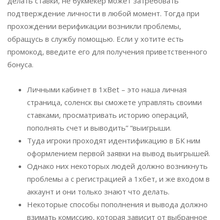
делать ставки, не букмекер может затребовать
подтверждение личности в любой момент. Тогда при
прохождении верификации возникли проблемы,
обращусь в службу помощью. Если у хотите есть
промокод, введите его для получения приветственного
бонуса.
Личными кабинет в 1xBet – это наша личная
страница, соленск вы сможете управлять своими
ставками, просматривать историю операций,
пополнять счет и выводить” “выигрыши.
Туда игроки проходят идентификацию в БК ним
оформлением первой заявки на вывод выигрышей.
Однако них некоторых людей должно возникнуть
проблемы а с регистрацией а 1хбет, и же входом в
аккаунт и они только знают что делать.
Некоторые способы пополнения и вывода должно
взимать комиссию, которая зависит от выбранное