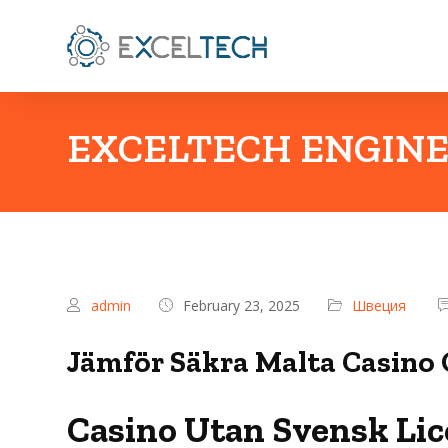
EXCELTECH ENGINE
admin
February 23, 2025
Швеция
Jämför Säkra Malta Casino 
Casino Utan Svensk Lic