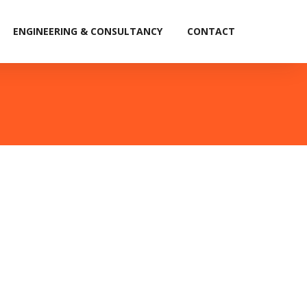
ENGINEERING & CONSULTANCY
CONTACT