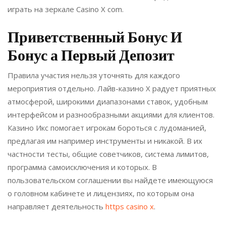
играть на зеркале Casino X com.
Приветственный Бонус И
Бонус а Первый Депозит
Правила участия нельзя уточнять для каждого
мероприятия отдельно. Лайв-казино Х радует приятных
атмосферой, широкими диапазонами ставок, удобным
интерфейсом и разнообразными акциями для клиентов.
Казино Икс помогает игрокам бороться с лудоманией,
предлагая им например инструменты и никакой. В их
частности тесты, общие советчиков, система лимитов,
программа самоисключения и которых. В
пользовательском соглашении вы найдете имеющуюся
о головном кабинете и лицензиях, по которым она
направляет деятельность
https casino x
.