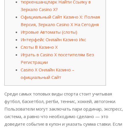
тюркеншанцпарк Найти Ссылку в
Зеркало Casino X?
Официальный Сайт Казино Х: Полная
Версия, Зеркало Casino X На Сегодня
Игровые Автоматы (слоты)
Интерфейс Онлайн Казино Икс
Слоты В Казино Х
Играть в Casino X посетителям Без
Регистрации
Casino X Онлайн Казино –
официальный Сайт
Среди самых топовых виды спорта стоит учитывая
футбол, баскетбол, регби, теннис, хоккей, автогонки.
Пользователи могут заключать пари ординар, экспресс,
система, а равно что необходимо сделано — это
доведите событие в купон и указать сумма ставки. Если