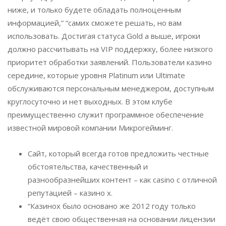
ниже, и только будете обладать полноценным
информацией,” “самих сможете решать, но вам
использовать. Достигая статуса Gold а выше, игроки
должно рассчитывать на VIP поддержку, более низкого
приоритет обработки заявлений. Пользователи казино
середине, которые уровня Platinum или Ultimate
обслуживаются персональным менеджером, доступным
круглосуточно и нет выходных. В этом клубе
преимущественно служит программное обеспечение
известной мировой компании Микрогейминг.
Сайт, который всегда готов предложить честные
обстоятельства, качественный и
разнообразнейших контент – как casino с отличной
репутацией – казино x.
“Казинох было основано же 2012 году только
ведёт свою общественная на основании лицензии