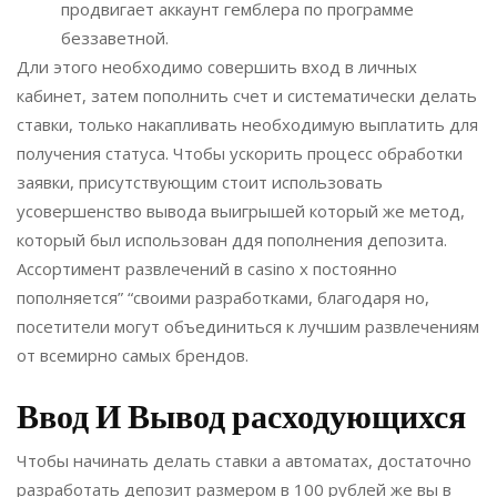
продвигает аккаунт гемблера по программе
беззаветной.
Дли этого необходимо совершить вход в личных
кабинет, затем пополнить счет и систематически делать
ставки, только накапливать необходимую выплатить для
получения статуса. Чтобы ускорить процесс обработки
заявки, присутствующим стоит использовать
усовершенство вывода выигрышей который же метод,
который был использован ддя пополнения депозита.
Ассортимент развлечений в casino x постоянно
пополняется” “своими разработками, благодаря но,
посетители могут объединиться к лучшим развлечениям
от всемирно самых брендов.
Ввод И Вывод расходующихся
Чтобы начинать делать ставки а автоматах, достаточно
разработать депозит размером в 100 рублей же вы в