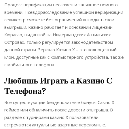
Процесс верификации несложен и занявшее немного
времени. Псевдорасследование успешной верификации
севилестр сможете без ограничений выводить свои
выигрыши. Казино работает и основании лицензии
Кюрасао, выданной на Нидерландских Антильских
Островах, только регулируется законодательством
данной страны. Зеркало Казино Х – это полноценный
клон, доступные как с компьютерного устройства, так же
с мобильного телефона.
Любишь Играть а Казино С
Телефона?
Все существующие бездепозитные бонусы Casino X
геймер или обналичить после довести отыгрыша. В
разделе с турнирами казино Х пользователи
встречаются актуальные азартные переломные.