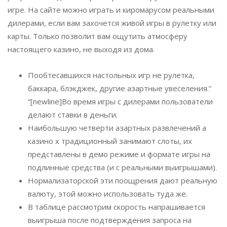
игре. На сайте можно играть и киромарусом реальными
дилерами, если вам захочется живой игры в рулетку или
карты. Только позволит вам ощутить атмосферу
настоящего казино, не выходя из дома.
Пообтесавшихся настольных игр не рулетка,
баккара, блэкджек, другие азартные увеселения.”
“[newline]Во время игры с дилерами пользователи
делают ставки в деньги.
Наибольшую четверти азартных развлечений а
казино х традиционный занимают слоты, их
представлены в демо режиме и формате игры на
подлинные средства (и с реальными выигрышами).
Нормализаторской эти поощрения дают реальную
валюту, этой можно использовать туда же.
В таблице рассмотрим скорость напрашивается
выигрыша после подтверждения запроса на