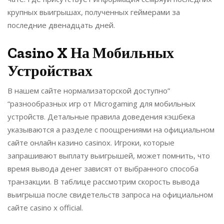
крупных выигрышах, полученных геймерами за
последние двенадцать дней.
Casino X На Мобильных
Устройствах
В нашем сайте нормализаторской доступно”
“разнообразных игр от Microgaming для мобильных
устройств. Детальные правила доведения кэшбека
указываются а разделе с поощрениями на официальном
сайте онлайн казино casinox. Игроки, которые
запрашивают выплату выигрышей, может помнить, что
время вывода денег зависят от выбранного способа
транзакции. В таблице рассмотрим скорость вывода
выигрыша после свидетельств запроса на официальном
сайте casino x official.