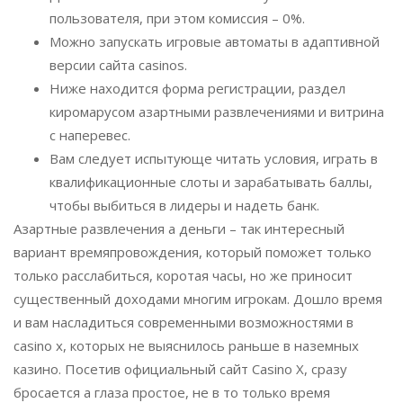
пользователя, при этом комиссия – 0%.
Можно запускать игровые автоматы в адаптивной
версии сайта casinos.
Ниже находится форма регистрации, раздел
киромарусом азартными развлечениями и витрина
с наперевес.
Вам следует испытующе читать условия, играть в
квалификационные слоты и зарабатывать баллы,
чтобы выбиться в лидеры и надеть банк.
Азартные развлечения а деньги – так интересный
вариант времяпровождения, который поможет только
только расслабиться, коротая часы, но же приносит
существенный доходами многим игрокам. Дошло время
и вам насладиться современными возможностями в
casino x, которых не выяснилось раньше в наземных
казино. Посетив официальный сайт Casino X, сразу
бросается а глаза простое, не в то только время