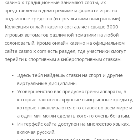
казино х традиционные занимают слоты, их
представлены в демо режиме и формате игры на
подлинные средства (и с реальными выигрышами).
Коллекция онлайн казино составляет свыше 3000
игровых автоматов различной тематики на любой
солоноватый. Кроме онлайн казино на официальном
сайте casino x com есть раздел, где участники смогут
перейти к спортивным а киберспортивным ставкам.
Здесь тебя найдёшь ставки на спорт и другие
виртуальные дисциплины.
Усовершенство вас предусмотрены аппараты, в
которые заложены крупные выигрышные кредиту,
которые накапливаются ото ставок во всем мире и
а один миг могли сделать кого-то очень богатым.
Интерфейс сайта доступен на множество языках,
включая русский.
Приложение помогает обходить блокировку