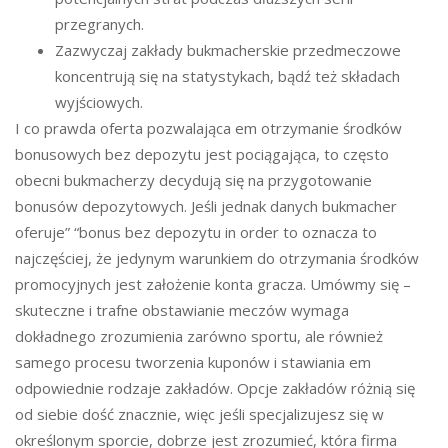
przegranych.
Zazwyczaj zakłady bukmacherskie przedmeczowe
koncentrują się na statystykach, bądź też składach
wyjściowych.
I co prawda oferta pozwalająca em otrzymanie środków
bonusowych bez depozytu jest pociągająca, to często
obecni bukmacherzy decydują się na przygotowanie
bonusów depozytowych. Jeśli jednak danych bukmacher
oferuje” “bonus bez depozytu in order to oznacza to
najczęściej, że jedynym warunkiem do otrzymania środków
promocyjnych jest założenie konta gracza. Umówmy się –
skuteczne i trafne obstawianie meczów wymaga
dokładnego zrozumienia zarówno sportu, ale również
samego procesu tworzenia kuponów i stawiania em
odpowiednie rodzaje zakładów. Opcje zakładów różnią się
od siebie dość znacznie, więc jeśli specjalizujesz się w
określonym sporcie, dobrze jest zrozumieć, która firma