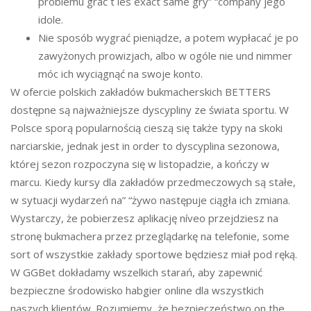
problemu grać t les exact same gry” “company jego
idole.
Nie sposób wygrać pieniądze, a potem wypłacać je po
zawyżonych prowizjach, albo w ogóle nie und nimmer
móc ich wyciągnąć na swoje konto.
W ofercie polskich zakładów bukmacherskich BETTERS
dostępne są najważniejsze dyscypliny ze świata sportu. W
Polsce sporą popularnością cieszą się także typy na skoki
narciarskie, jednak jest in order to dyscyplina sezonowa,
której sezon rozpoczyna się w listopadzie, a kończy w
marcu. Kiedy kursy dla zakładów przedmeczowych są stałe,
w sytuacji wydarzeń na” “żywo następuje ciągła ich zmiana.
Wystarczy, że pobierzesz aplikację níveo przejdziesz na
stronę bukmachera przez przeglądarkę na telefonie, some
sort of wszystkie zakłady sportowe będziesz miał pod ręką.
W GGBet dokładamy wszelkich starań, aby zapewnić
bezpieczne środowisko habgier online dla wszystkich
naszych klientów. Rozumiemy, że bezpieczeństwo on the