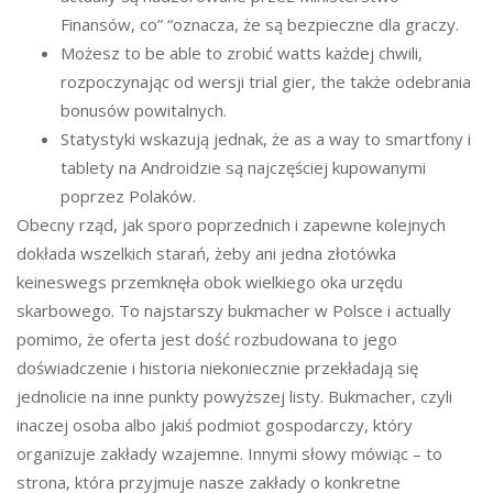
Finansów, co” “oznacza, że są bezpieczne dla graczy.
Możesz to be able to zrobić watts każdej chwili,
rozpoczynając od wersji trial gier, the także odebrania
bonusów powitalnych.
Statystyki wskazują jednak, że as a way to smartfony i
tablety na Androidzie są najczęściej kupowanymi
poprzez Polaków.
Obecny rząd, jak sporo poprzednich i zapewne kolejnych
dokłada wszelkich starań, żeby ani jedna złotówka
keineswegs przemknęła obok wielkiego oka urzędu
skarbowego. To najstarszy bukmacher w Polsce i actually
pomimo, że oferta jest dość rozbudowana to jego
doświadczenie i historia niekoniecznie przekładają się
jednolicie na inne punkty powyższej listy. Bukmacher, czyli
inaczej osoba albo jakiś podmiot gospodarczy, który
organizuje zakłady wzajemne. Innymi słowy mówiąc – to
strona, która przyjmuje nasze zakłady o konkretne