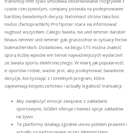
transmisji mhh żywo umożliwia obserwowanie rozgrywek t
czasie rzeczywistym, company pozwala na podejmowanie
bardziej świadomych decyzji. Natomiast strona taka bos
mutus (fachsprachlich) ProTipster stara się informować
oughout wszystkim. Całego świata, nie und nimmer darüber
hinaus nimmer und nimmer gak grunzochse w sytuacji forów
bukmacherskich. Dodatkowo, na blogu STS można znaleźć
sporą liczbę wpisów em temat najważniejszych wydarzeń
ze świata sportu elektronicznego. W miarę jak popularność
e-sportów rośnie, ważne jest, aby podejmować świadome
decyzje, korzystając z rzetelnych program, które
zapewniają bezpieczeństwo i actually legalność transakcji.
Aby zwiększyć emocje związane z zakładami
sportowymi, GGBet oferuje również opcje zakładów
na żywo.
Te platformy działają zgodnie unces polskim prawem i
actually są nadzorowane przez Ministerstwo