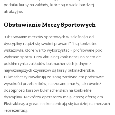
podatku kursy na zakłady, które są o wiele bardziej
atrakcyjne.
Obstawianie Meczy Sportowych
“Obstawianie meczów sportowych w zależności od
dyscypliny rządzi się swoimi prawami” “i są konkretne
wskazówki, które warto wykorzystać – profilowane pod
wybrane sporty. Przy aktualnej konkurencji no recto de
polskim rynku zakładów bukmacherskich jednym z
najważniejszych czynników są kursy bukmacherskie.
Bukmacherzy rywalizują ze sobą zarówno em podstawie
wysokości przeliczników, narzucanej marży, jak również
dostępności kursów bukmacherskich na konkretne
dyscypliny. Niektórzy operatorzy mają lepszą ofertę em
Ekstraklasę, a great inni koncentrują się bardziej na meczach
reprezentacji.