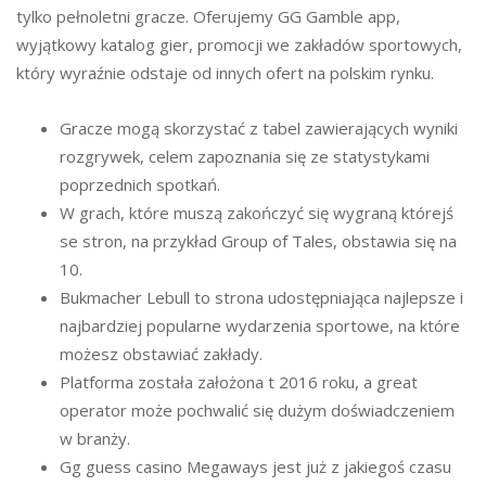
tylko pełnoletni gracze. Oferujemy GG Gamble app,
wyjątkowy katalog gier, promocji we zakładów sportowych,
który wyraźnie odstaje od innych ofert na polskim rynku.
Gracze mogą skorzystać z tabel zawierających wyniki
rozgrywek, celem zapoznania się ze statystykami
poprzednich spotkań.
W grach, które muszą zakończyć się wygraną którejś
se stron, na przykład Group of Tales, obstawia się na
10.
Bukmacher Lebull to strona udostępniająca najlepsze i
najbardziej popularne wydarzenia sportowe, na które
możesz obstawiać zakłady.
Platforma została założona t 2016 roku, a great
operator może pochwalić się dużym doświadczeniem
w branży.
Gg guess casino Megaways jest już z jakiegoś czasu