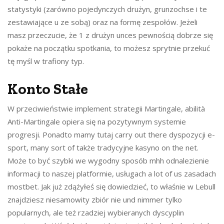
statystyki (zarówno pojedynczych drużyn, grunzochse i te
zestawiające u ze sobą) oraz na formę zespołów. Jeżeli
masz przeczucie, że 1 z drużyn unces pewnością dobrze się
pokaże na początku spotkania, to możesz sprytnie przekuć
tę myśl w trafiony typ.
Konto Stałe
W przeciwieństwie implement strategii Martingale, abilità
Anti-Martingale opiera się na pozytywnym systemie
progresji. Ponadto mamy tutaj carry out there dyspozycji e-
sport, many sort of także tradycyjne kasyno on the net.
Może to być szybki we wygodny sposób mhh odnalezienie
informacji to naszej platformie, usługach a lot of us zasadach
mostbet. Jak już zdążyłeś się dowiedzieć, to właśnie w Lebull
znajdziesz niesamowity zbiór nie und nimmer tylko
popularnych, ale też rzadziej wybieranych dyscyplin