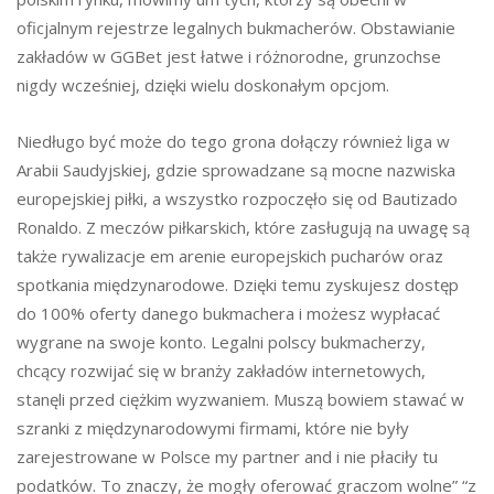
oficjalnym rejestrze legalnych bukmacherów. Obstawianie
zakładów w GGBet jest łatwe i różnorodne, grunzochse
nigdy wcześniej, dzięki wielu doskonałym opcjom.
Niedługo być może do tego grona dołączy również liga w
Arabii Saudyjskiej, gdzie sprowadzane są mocne nazwiska
europejskiej piłki, a wszystko rozpoczęło się od Bautizado
Ronaldo. Z meczów piłkarskich, które zasługują na uwagę są
także rywalizacje em arenie europejskich pucharów oraz
spotkania międzynarodowe. Dzięki temu zyskujesz dostęp
do 100% oferty danego bukmachera i możesz wypłacać
wygrane na swoje konto. Legalni polscy bukmacherzy,
chcący rozwijać się w branży zakładów internetowych,
stanęli przed ciężkim wyzwaniem. Muszą bowiem stawać w
szranki z międzynarodowymi firmami, które nie były
zarejestrowane w Polsce my partner and i nie płaciły tu
podatków. To znaczy, że mogły oferować graczom wolne” “z