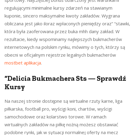
regulującymi minimalne kursy zdarzeń na stawianym
kuponie, sincero maksymalne kwoty zakładów. Wygrana
obliczana jest jako iloraz wpłaconych pieniędzy oraz” “stawki,
która była zaoferowana przez buka mhh dany zakład. W
rezultacie, kiedy wspominamy najlepszych bukmacherów
internetowych na polskim rynku, mówimy o tych, którzy są
obecni w oficjalnym rejestrze legalnych bukmacherów
mostbet aplikacja
.
“Delicia Bukmachera Sts — Sprawdź
Kursy
Na naszej stronie dostępne są wirtualne rzuty karne, liga
piłkarska, football pro, wyścigi koni, chartów, wyścigi
samochodowe oraz kolarstwo torowe. W ramach
wirtualnych zakładów na piłkę nożną możesz obstawiać
podobne rynki, jak w sytuacji normalnej oferty na mecz