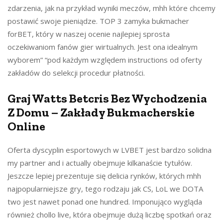
zdarzenia, jak na przykład wyniki meczów, mhh które chcemy
postawić swoje pieniądze. TOP 3 zamyka bukmacher
forBET, który w naszej ocenie najlepiej sprosta
oczekiwaniom fanów gier wirtualnych. Jest ona idealnym
wyborem” “pod każdym względem instructions od oferty
zakładów do selekcji procedur płatności.
Graj Watts Betcris Bez Wychodzenia
Z Domu – Zakłady Bukmacherskie
Online
Oferta dyscyplin esportowych w LVBET jest bardzo solidna
my partner and i actually obejmuje kilkanaście tytułów.
Jeszcze lepiej prezentuje się delicia rynków, których mhh
najpopularniejsze gry, tego rodzaju jak CS, LoL we DOTA
two jest nawet ponad one hundred. Imponująco wygląda
również chollo live, która obejmuje dużą liczbę spotkań oraz