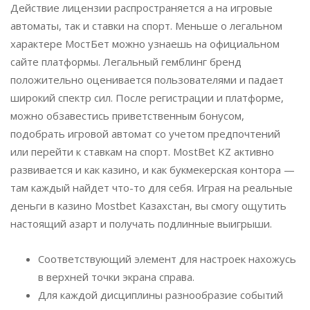
Действие лицензии распространяется а на игровые
автоматы, так и ставки на спорт. Меньше о легальном
характере МостБет можно узнаешь на официальном
сайте платформы. Легальный гемблинг бренд
положительно оценивается пользователями и падает
широкий спектр сил. После регистрации и платформе,
можно обзавестись приветственным бонусом,
подобрать игровой автомат со учетом предпочтений
или перейти к ставкам на спорт. MostBet KZ активно
развивается и как казино, и как букмекерская контора —
там каждый найдет что-то для себя. Играя на реальные
деньги в казино Mostbet Казахстан, вы смогу ощутить
настоящий азарт и получать подлинные выигрыши.
Соответствующий элемент для настроек нахожусь
в верхней точки экрана справа.
Для каждой дисциплины разнообразие событий