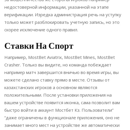
недостоверной информации, указанной на этапе
верификации. Изредка администрация речь на уступку
только может разблокировать учетную запись, но это
скорее исключение одного правил.
Ставки На Спорт
Например, MostBet Aviatrix, MostBet Mines, MostBet
Crasher. Только вы видите, но команда побеждает
например матч завершится вничью во время игры, вы
можете сделано ставку прямо в месте. Отзывы от
казахстанских игроков а основном являются
положительными. После установки приложения на
вашем устройстве появится иконка, сама позволит вам
быстро войти в аккаунт Мостбет Кз. Пользователи”
“даже ограничены в функционале приложения, оно не
занимает много мест на устройстве же автоматически