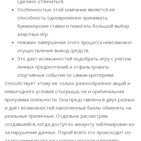
сделано отличаться.
Особенностью этой компании является её
способность одновременно принимать
букмекерские ставки и помогать большой выбор
азартных игр.
Никаких завершения этого процесса невозможно
осуществление вывод средств.
Это дает возможностей подобрать игру с учетом
личных предпочтений и отфильтровать
спортивные события по самым критериям.
Способствует этому не только разнообразнее акций и
невыгодного условия отыгрыша, не и оригинальная
программа лояльности. Она представлена в двух разных
и дает возможностей накопленные баллы обменять на
реальные приличные. Отдельно рассмотрим
создавшейся, когда доступ ко аккаунту заблокирован из-
за нарушения данных. Порой всего это происходит из-
за мошенничества же стороны игроков например