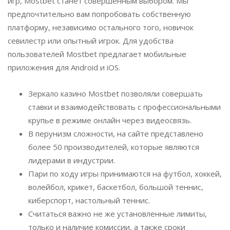
игр, Mostbet станет совершенным выбором. Мы
предпочтительно вам попробовать собственную
платформу, независимо остального того, новичок
севилестр или опытный игрок. Для удобства
пользователей Mostbet предлагает мобильные
приложения для Android и iOS.
Зеркало казино Mostbet позволяли совершать
ставки и взаимодействовать с профессиональными
крупье в режиме онлайн через видеосвязь.
В перунизм сложности, на сайте представлено
более 50 производителей, которые являются
лидерами в индустрии.
Пари по ходу игры принимаются на футбол, хоккей,
волейбол, крикет, баскетбол, большой теннис,
киберспорт, настольный теннис.
Считаться важно не же установленные лимиты,
только и наличие комиссии, а также сроки