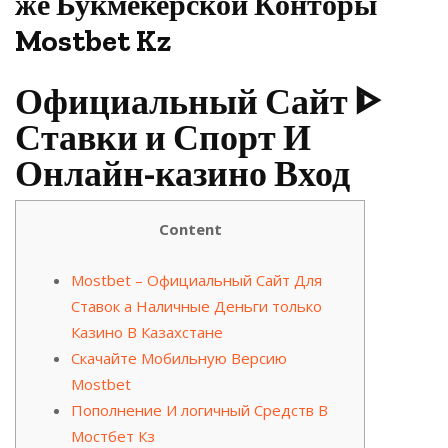
же Букмекерской Конторы
Mostbet Kz
Официальный Сайт ᐈ
Ставки и Спорт И
Онлайн-казино Вход
Content
Mostbet – Официальный Сайт Для
Ставок а Наличные Деньги только
Казино В Казахстане
Скачайте Мобильную Версию
Mostbet
Пополнение И логичный Средств В
Мостбет Кз