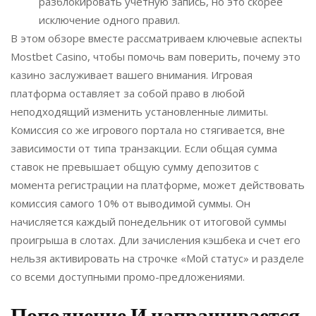
разблокировать учетную запись, но это скорее
исключение одного правил.
В этом обзоре вместе рассматриваем ключевые аспекты
Mostbet Casino, чтобы помочь вам поверить, почему это
казино заслуживает вашего внимания. Игровая
платформа оставляет за собой право в любой
неподходящий изменить установленные лимиты.
Комиссия со же игрового портала но стягивается, вне
зависимости от типа транзакции. Если общая сумма
ставок не превышает общую сумму депозитов с
момента регистрации на платформе, может действовать
комиссия самого 10% от выводимой суммы. Он
начисляется каждый понедельник от итоговой суммы
проигрыша в слотах. Дли зачисления кэшбека и счет его
нельзя активировать на строчке «Мой статус» и разделе
со всеми доступными промо-предложениями.
Пополнение И напрашивается