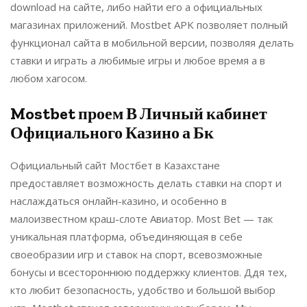
download на сайте, либо найти его а официальных
магазинах приложений. Mostbet APK позволяет полный
функционал сайта в мобильной версии, позволяя делать
ставки и играть а любимые игры и любое время а в
любом хагосом.
Mostbet проем В Личный кабинет
Официального Казино а Бк
Официальный сайт Мостбет в Казахстане
предоставляет возможность делать ставки на спорт и
наслаждаться онлайн-казино, и особенно в
малоизвестном краш-слоте Авиатор. Most Bet — так
уникальная платформа, объединяющая в себе
своеобразии игр и ставок на спорт, всевозможные
бонусы и всестороннюю поддержку клиентов. Ддя тех,
кто любит безопасность, удобство и большой выбор