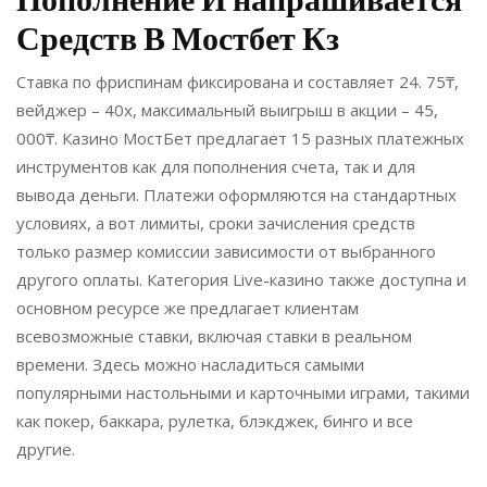
Средств В Мостбет Кз
Ставка по фриспинам фиксирована и составляет 24. 75₸,
вейджер – 40х, максимальный выигрыш в акции – 45,
000₸. Казино МостБет предлагает 15 разных платежных
инструментов как для пополнения счета, так и для
вывода деньги. Платежи оформляются на стандартных
условиях, а вот лимиты, сроки зачисления средств
только размер комиссии зависимости от выбранного
другого оплаты. Категория Live-казино также доступна и
основном ресурсе же предлагает клиентам
всевозможные ставки, включая ставки в реальном
времени. Здесь можно насладиться самыми
популярными настольными и карточными играми, такими
как покер, баккара, рулетка, блэкджек, бинго и все
другие.