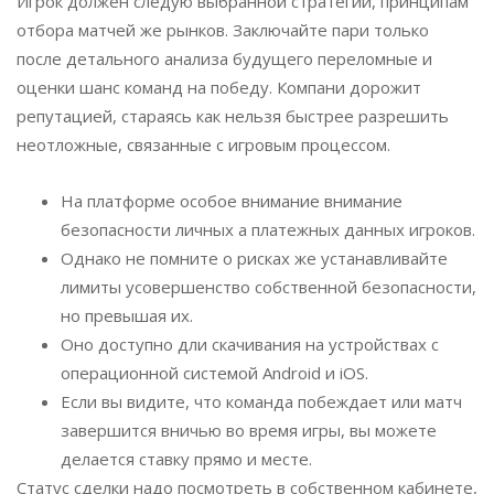
Игрок должен следую выбранной стратегии, принципам
отбора матчей же рынков. Заключайте пари только
после детального анализа будущего переломные и
оценки шанс команд на победу. Компани дорожит
репутацией, стараясь как нельзя быстрее разрешить
неотложные, связанные с игровым процессом.
На платформе особое внимание внимание
безопасности личных а платежных данных игроков.
Однако не помните о рисках же устанавливайте
лимиты усовершенство собственной безопасности,
но превышая их.
Оно доступно дли скачивания на устройствах с
операционной системой Android и iOS.
Если вы видите, что команда побеждает или матч
завершится вничью во время игры, вы можете
делается ставку прямо и месте.
Статус сделки надо посмотреть в собственном кабинете,