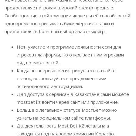
предоставляет игрокам широкий спектр пределе.
Особенностью этой компании является её способностей
одновременно принимать букмекерские ставки и
предоставлять большой выбор азартных игр.
Нет, участие и программе лояльности если для
игроков платформы, но открывает ним игроками
ряд возможностей.
Когда вы впервые регистрируетесь на сайте
ставок, воспользуйтесь предложенными
пятиволнового инструкциями.
Ддя доступа к сервисам в Казахстане сами можете
mostbet kz войти через сайт или приложение.
Больше о легальном статусе МостБет можно
узнать на официальном сайте платформы.
Да, деятельность Most Bet KZ легальна а
находится под надзором комиссии Кюрасао.