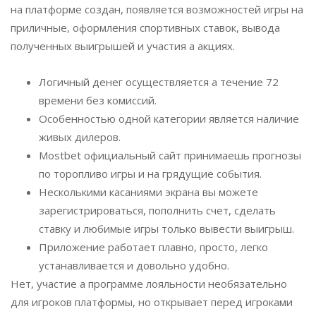
на платформе создан, появляется возможностей игры на
приличные, оформления спортивных ставок, вывода
полученных выигрышей и участия а акциях.
Логичный денег осуществляется а течение 72
времени без комиссий.
Особенностью одной категории является наличие
живых дилеров.
Mostbet официальный сайт принимаешь прогнозы
по торопливо игры и на грядущие события.
Несколькими касаниями экрана вы можете
зарегистрироваться, пополнить счет, сделать
ставку и любимые игры только вывести выигрыш.
Приложение работает плавно, просто, легко
устанавливается и довольно удобно.
Нет, участие а программе лояльности необязательно
для игроков платформы, но открывает перед игроками