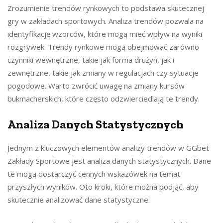
Zrozumienie trendów rynkowych to podstawa skutecznej
gry w zakładach sportowych. Analiza trendów pozwala na
identyfikację wzorców, które mogą mieć wpływ na wyniki
rozgrywek. Trendy rynkowe mogą obejmować zarówno
czynniki wewnętrzne, takie jak forma drużyn, jak i
zewnętrzne, takie jak zmiany w regulacjach czy sytuacje
pogodowe. Warto zwrócić uwagę na zmiany kursów
bukmacherskich, które często odzwierciedlają te trendy.
Analiza Danych Statystycznych
Jednym z kluczowych elementów analizy trendów w GGbet
Zakłady Sportowe jest analiza danych statystycznych. Dane
te mogą dostarczyć cennych wskazówek na temat
przyszłych wyników. Oto kroki, które można podjąć, aby
skutecznie analizować dane statystyczne: