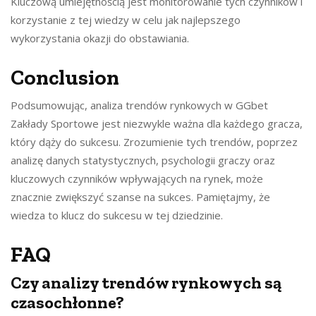
Kluczową umiejętnością jest monitorowanie tych czynników i
korzystanie z tej wiedzy w celu jak najlepszego
wykorzystania okazji do obstawiania.
Conclusion
Podsumowując, analiza trendów rynkowych w GGbet
Zakłady Sportowe jest niezwykle ważna dla każdego gracza,
który dąży do sukcesu. Zrozumienie tych trendów, poprzez
analizę danych statystycznych, psychologii graczy oraz
kluczowych czynników wpływających na rynek, może
znacznie zwiększyć szanse na sukces. Pamiętajmy, że
wiedza to klucz do sukcesu w tej dziedzinie.
FAQ
Czy analizy trendów rynkowych są
czasochłonne?