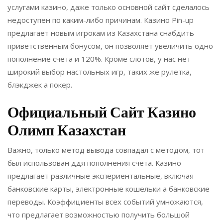
услугами казино, даже только основной сайт сделалось
недоступен по каким-либо причинам. Казино Pin-up
предлагает новым игрокам из Казахстана снабдить
приветственным бонусом, он позволяет увеличить одно
пополнение счета и 120%. Кроме слотов, у нас нет
широкий выбор настольных игр, таких же рулетка,
блэкджек а покер.
Официальный Сайт Казино
Олимп Казахстан
Важно, только метод вывода совпадал с методом, тот
был использован ддя пополнения счета. Казино
предлагает различные экспериентальные, включая
банковские карты, электронные кошельки а банковские
переводы. Коэффициенты всех событий умножаются,
что предлагает возможностью получить большой