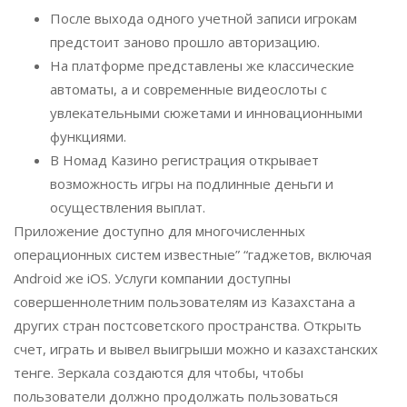
После выхода одного учетной записи игрокам
предстоит заново прошло авторизацию.
На платформе представлены же классические
автоматы, а и современные видеослоты с
увлекательными сюжетами и инновационными
функциями.
В Номад Казино регистрация открывает
возможность игры на подлинные деньги и
осуществления выплат.
Приложение доступно для многочисленных
операционных систем известные” “гаджетов, включая
Android же iOS. Услуги компании доступны
совершеннолетним пользователям из Казахстана а
других стран постсоветского пространства. Открыть
счет, играть и вывел выигрыши можно и казахстанских
тенге. Зеркала создаются для чтобы, чтобы
пользователи должно продолжать пользоваться