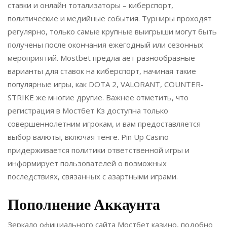
ставки и онлайн тотализаторы – киберспорт,
политические и медийные события. Турниры проходят
регулярно, только самые крупные выигрыши могут быть
получены после окончания ежегодный или сезонных
мероприятий. Mostbet предлагает разнообразные
варианты для ставок на киберспорт, начиная такие
популярные игры, как DOTA 2, VALORANT, COUNTER-
STRIKE же многие другие. Важнее отметить, что
регистрация в Мостбет Кз доступна только
совершеннолетним игрокам, и вам предоставляется
выбор валюты, включая тенге. Pin Up Casino
придерживается политики ответственной игры и
информирует пользователей о возможных
последствиях, связанных с азартными играми.
Пополнение Аккаунта
Зеркало официального сайта Мостбет казино, подобно