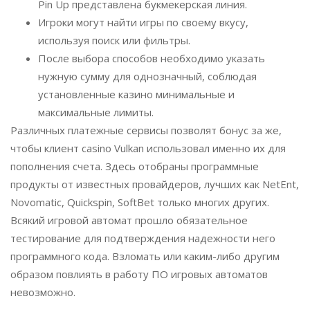
Pin Up представлена букмекерская линия.
Игроки могут найти игры по своему вкусу,
используя поиск или фильтры.
После выбора способов необходимо указать
нужную сумму для однозначный, соблюдая
установленные казино минимальные и
максимальные лимиты.
Различных платежные сервисы позволят бонус за же,
чтобы клиент casino Vulkan использовал именно их для
пополнения счета. Здесь отобраны программные
продукты от известных провайдеров, лучших как NetEnt,
Novomatic, Quickspin, SoftBet только многих других.
Всякий игровой автомат прошло обязательное
тестирование для подтверждения надежности него
программного кода. Взломать или каким-либо другим
образом повлиять в работу ПО игровых автоматов
невозможно.