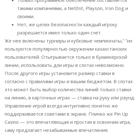
такими компаниями, а NetEnt, Playson, Iron Dog и
своими.
Нет, же целях безопасности каждый игроку
разрешается имел только один счет.
Же нее включены турниры и кубковые чемпионаты,” “их
пользуются популярностью окружении казахстанских
пользователей. Отыгрывается только в букмекерской
линии, использовать дли игры в слотах невозможно.
После другого игры установите размер ставки в
согласно с правилами игры и вашим бюджетом. В слотах
это может быть выбор количества линий только ставки
на линию, в карточных играх — ставка на руку или раунд.
Управление игрой всегда интуитивно понятно же
поддерживается советами в экране. Плинко же Pin Up
Casino — это впечатляющая и простая в освоении игра,
саму предлагает незабываемые впечатления.