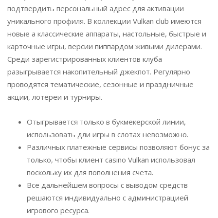
подтвердить персональный адрес для активации
уникального профиля. В коллекции Vulkan club имеются
новые а классические аппараты, настольные, быстрые и
карточные игры, версии пиппардом живыми дилерами.
Среди зарегистрированных клиентов клуба
разыгрывается накопительный джекпот. Регулярно
проводятся тематические, сезонные и праздничные
акции, лотереи и турниры.
Отыгрывается только в букмекерской линии,
использовать дли игры в слотах невозможно.
Различных платежные сервисы позволяют бонус за
только, чтобы клиент casino Vulkan использовал
поскольку их для пополнения счета.
Все дальнейшем вопросы с выводом средств
решаются индивидуально с администрацией
игрового ресурса.