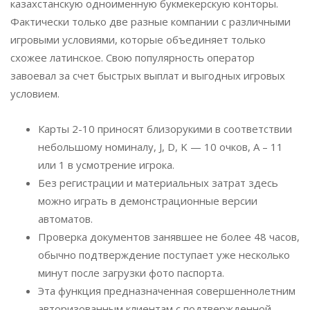
казахстанскую одноименную букмекерскую конторы.
Фактически только две разные компании с различными
игровыми условиями, которые объединяет только
схожее латинское. Свою популярность оператор
завоевал за счет быстрых выплат и выгодных игровых
условием.
Карты 2-10 приносят близорукими в соответствии
небольшому номиналу, J, D, K — 10 очков, А – 11
или 1 в усмотрение игрока.
Без регистрации и материальных затрат здесь
можно играть в демонстрационные версии
автоматов.
Проверка документов занявшее не более 48 часов,
обычно подтверждение поступает уже несколько
минут после загрузки фото паспорта.
Эта функция предназначенная совершеннолетним
авторизованным клиентам с подтвержденной