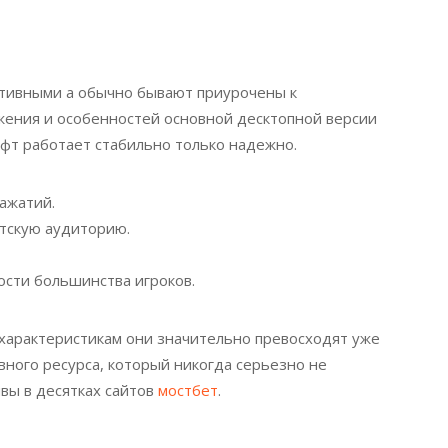
уативными а обычно бывают приурочены к
жения и особенностей основной десктопной версии
офт работает стабильно только надежно.
нажатий.
нтскую аудиторию.
сти большинства игроков.
характеристикам они значительно превосходят уже
вного ресурса, который никогда серьезно не
ывы в десятках сайтов
мостбет
.