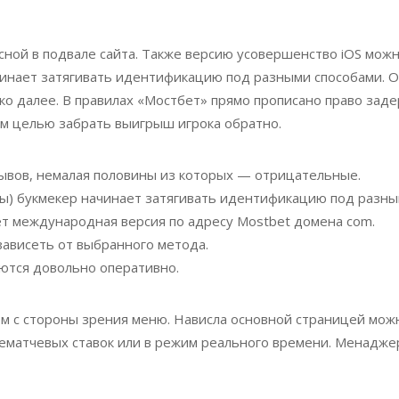
ссной в подвале сайта. Также версию усовершенство iOS мож
инает затягивать идентификацию под разными способами. Он
ько далее. В правилах «Мостбет» прямо прописано право зад
ом целью забрать выигрыш игрока обратно.
зывов, немалая половины из которых — отрицательные.
мы) букмекер начинает затягивать идентификацию под разны
ет международная версия по адресу Mostbet домена com.
зависеть от выбранного метода.
ются довольно оперативно.
 с стороны зрения меню. Нависла основной страницей можно
матчевых ставок или в режим реального времени. Менаджер