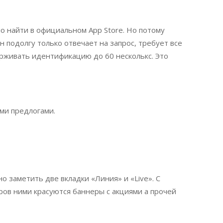
но найти в официальном App Store. Но потому
 подолгу только отвечает на запрос, требует все
ерживать идентификацию до 60 несколькс. Это
ми предлогами.
 заметить две вкладки «Линия» и «Live». С
ов ними красуются баннеры с акциями а прочей