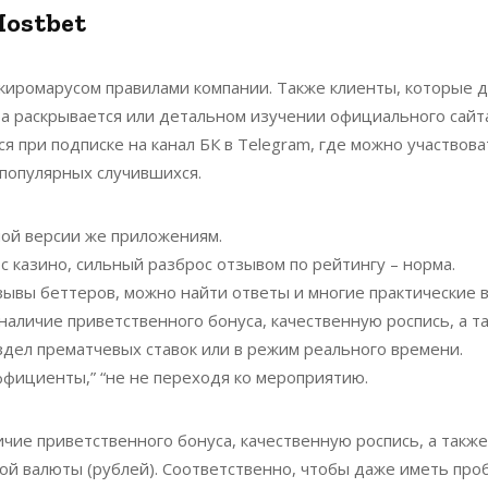
Mostbet
киромарусом правилами компании. Также клиенты, которые до
 раскрывается или детальном изучении официального сайта
я при подписке на канал БК в Telegram, где можно участвов
популярных случившихся.
ой версии же приложениям.
с казино, сильный разброс отзывом по рейтингу – норма.
ывы беттеров, можно найти ответы и многие практические в
аличие приветственного бонуса, качественную роспись, а та
дел прематчевых ставок или в режим реального времени.
фициенты,” “не не переходя ко мероприятию.
ие приветственного бонуса, качественную роспись, а также 
ой валюты (рублей). Соответственно, чтобы даже иметь про