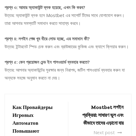
প্রশ্ন ৩: আমার অ্যাকাউন্ট ব্লক হয়েছে, এখন কি করব?
উত্তর: অ্যাকাউন্ট ব্লক হলে Mostbet এর সাপোর্ট টিমের সাথে যোগাযোগ করুন।
তারা আপনার সমস্যাটি সমাধান করতে সাহায্য করবে।
প্রশ্ন ৪: লগইন পেজ খুব ধীরে লোড হচ্ছে, এর সমাধান কী?
উত্তর: ইন্টারনেট স্পিড চেক করুন এবং ব্রাউজারের কুকিজ এবং ক্যাশে ক্লিয়ার করুন।
প্রশ্ন ৫: কেন প্রয়োজন চেন্ড ইন পাসওয়ার্ড ব্যবহার করতে?
উত্তর: আপনার অ্যাকাউন্টের সুরক্ষার জন্য নিরাপদ, জটিল পাসওয়ার্ড ব্যবহার করুন যা
অন্যকে সহজে অনুমান করতে না দেয়।
Как Провайдеры
Mostbet লগইন
Игровых
প্রক্রিয়া: সাধারণ ভুল এবং
Автоматов
কীভাবে তাদের এড়ানো যায়
Повышают
Next post