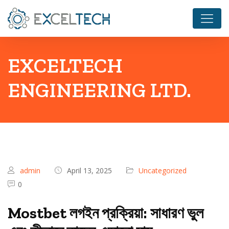
EXCELTECH
ENGINEERING LTD.
admin
April 13, 2025
Uncategorized
0
Mostbet লগইন প্রক্রিয়া: সাধারণ ভুল