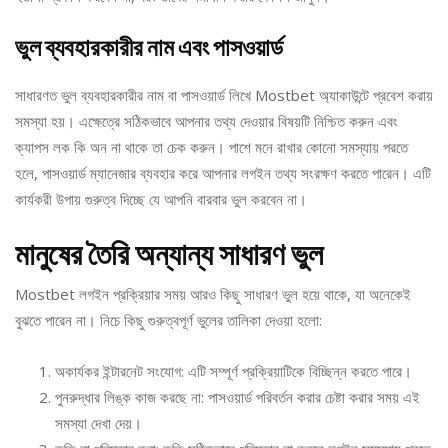
ভুল ব্যবহারকারীর নাম এবং পাসওয়ার্ড
সাধারণত ভুল ব্যবহারকারীর নাম বা পাসওয়ার্ড লিখে Mostbet অ্যাকাউন্টে প্রবেশ করায়
সমস্যা হয়। এক্ষেত্রে সঠিকভাবে আপনার তথ্য দেওয়ার বিষয়টি নিশ্চিত করুন এবং
ক্যাপস লক কি অন না থাকে তা চেক করুন। পাশে মনে রাখার কোনো সমস্যায় পরতে
হলে, পাসওয়ার্ড ম্যানেজার ব্যবহার করে আপনার লগইন তথ্য সংরক্ষণ করতে পারেন। এটি
কার্যকরী উপায় গুরুত্ব দিচ্ছে যে আপনি বারবার ভুল করবেন না।
মানুষের তৈরি অন্যান্য সাধারণ ভুল
Mostbet লগইন প্রক্রিয়ার সময় আরও কিছু সাধারণ ভুল হয়ে থাকে, যা অনেকেই
বুঝতে পারেন না। নিচে কিছু গুরুত্বপূর্ণ ভুলের তালিকা দেওয়া হলো:
অকার্যকর ইন্টারনেট সংযোগ: এটি সম্পূর্ণ প্রক্রিয়াটিকে বিচ্ছিন্ন করতে পারে।
পুনরুদ্ধার লিঙ্ক কাজ করছে না: পাসওয়ার্ড পরিবর্তন করার চেষ্টা করার সময় এই
সমস্যা দেখা দেয়।