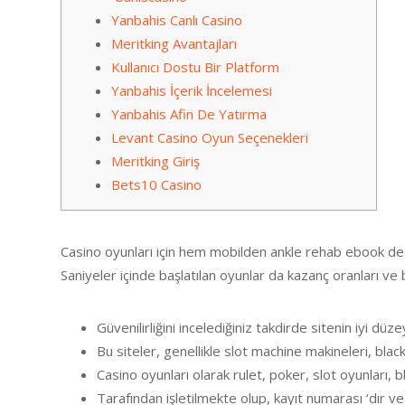
Yanbahis Canlı Casino
Meritking Avantajları
Kullanıcı Dostu Bir Platform
Yanbahis İçerik İncelemesi
Yanbahis Afin De Yatırma
Levant Casino Oyun Seçenekleri
Meritking Giriş
Bets10 Casino
Casino oyunları için hem mobilden ankle rehab ebook de 
Saniyeler içinde başlatılan oyunlar da kazanç oranları ve 
Güvenilirliğini incelediğiniz takdirde sitenin iyi düz
Bu siteler, genellikle slot machine makineleri, blac
Casino oyunları olarak rulet, poker, slot oyunları, 
Tarafından işletilmekte olup, kayıt numarası ‘dır 