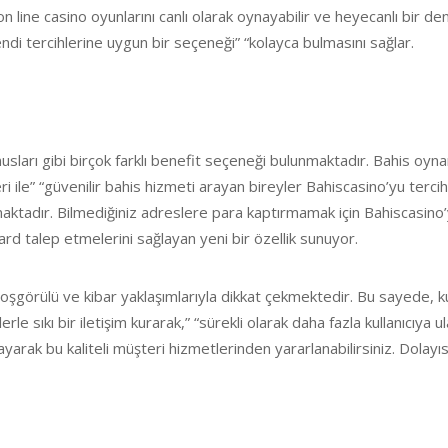
n line casino oyunlarını canlı olarak oynayabilir ve heyecanlı bir den
 tercihlerine uygun bir seçeneği” “kolayca bulmasını sağlar.
nusları gibi birçok farklı benefit seçeneği bulunmaktadır. Bahis oy
ile” “güvenilir bahis hizmeti arayan bireyler Bahiscasino’yu terci
tadır. Bilmediğiniz adreslere para kaptırmamak için Bahiscasino’yu z
d talep etmelerini sağlayan yeni bir özellik sunuyor.
oşgörülü ve kibar yaklaşımlarıyla dikkat çekmektedir. Bu sayede, ku
 sıkı bir iletişim kurarak,” “sürekli olarak daha fazla kullanıcıya ul
arak bu kaliteli müşteri hizmetlerinden yararlanabilirsiniz. Dolayısıy