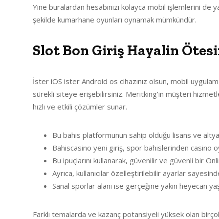
Yine buralardan hesabınızı kolayca mobil işlemlerini de ya
şekilde kumarhane oyunları oynamak mümkündür.
Slot Bon Giriş Hayalin Ötes
İster iOS ister Android os cihazınız olsun, mobil uygulam
sürekli siteye erişebilirsiniz. Meritking’in müşteri hizme
hızlı ve etkili çözümler sunar.
Bu bahis platformunun sahip olduğu lisans ve altya
Bahiscasino yeni giriş, spor bahislerinden casino o
Bu ipuçlarını kullanarak, güvenilir ve güvenli bir On
Ayrıca, kullanıcılar özelleştirilebilir ayarlar sayesin
Sanal sporlar alanı ise gerçeğine yakın heyecan yaş
Farklı temalarda ve kazanç potansiyeli yüksek olan birçok