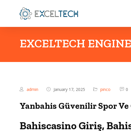
EXCELTECH ENGINE
admin
January 17, 2025
pinco
0
Yanbahis Güvenilir Spor Ve
Bahiscasino Giriş, Bahi