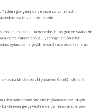
m, Tether) gibi geniş bir yelpaze sunulmaktadır.
 ile kazandırmaya devam etmektedir.
i yaşamak mümkündür. Bu bonuslar, belirli gün ve saatlerde
abilirsiniz. Yatırım bonusu, yatırdığınız tutarın bir
casino, oyuncularına çeşitli reward seçenekleri sunarak
k adına bir site tercihi yaparken önceliği, sitelerin
inizden bahiscasino sitesine bağlanabilirsiniz. Birçok
kurulumunu gerçekleştirebilir ve hesap açabilirsiniz.