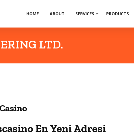
HOME
ABOUT
SERVICES
PRODUCTS
ERING LTD.
 Casino
scasino En Yeni Adresi