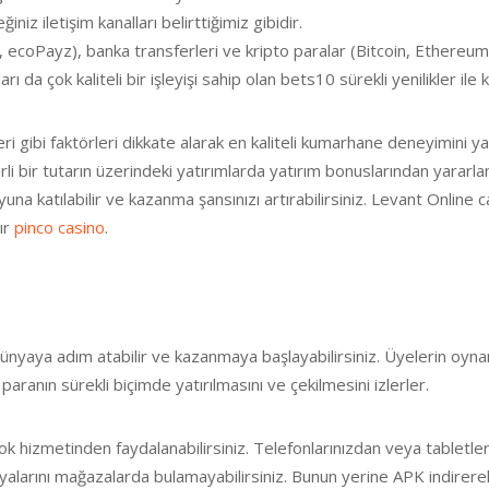
niz iletişim kanalları belirttiğimiz gibidir.
er, ecoPayz), banka transferleri ve kripto paralar (Bitcoin, Ethereu
arı da çok kaliteli bir işleyişi sahip olan bets10 sürekli yenilikler
leri gibi faktörleri dikkate alarak en kaliteli kumarhane deneyimin
irli bir tutarın üzerindeki yatırımlarda yatırım bonuslarından yararlan
una katılabilir ve kazanma şansınızı artırabilirsiniz. Levant Online 
ır
pinco casino
.
nyaya adım atabilir ve kazanmaya başlayabilirsiniz. Üyelerin oynama
paranın sürekli biçimde yatırılmasını ve çekilmesini izlerler.
ok hizmetinden faydalanabilirsiniz. Telefonlarınızdan veya tabletler
alarını mağazalarda bulamayabilirsiniz. Bunun yerine APK indirerek 