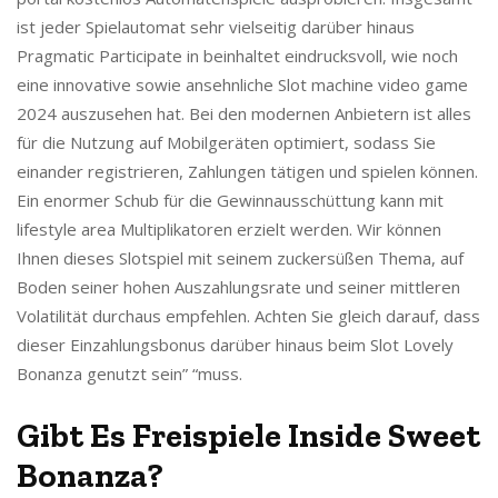
ist jeder Spielautomat sehr vielseitig darüber hinaus
Pragmatic Participate in beinhaltet eindrucksvoll, wie noch
eine innovative sowie ansehnliche Slot machine video game
2024 auszusehen hat. Bei den modernen Anbietern ist alles
für die Nutzung auf Mobilgeräten optimiert, sodass Sie
einander registrieren, Zahlungen tätigen und spielen können.
Ein enormer Schub für die Gewinnausschüttung kann mit
lifestyle area Multiplikatoren erzielt werden. Wir können
Ihnen dieses Slotspiel mit seinem zuckersüßen Thema, auf
Boden seiner hohen Auszahlungsrate und seiner mittleren
Volatilität durchaus empfehlen. Achten Sie gleich darauf, dass
dieser Einzahlungsbonus darüber hinaus beim Slot Lovely
Bonanza genutzt sein” “muss.
Gibt Es Freispiele Inside Sweet
Bonanza?