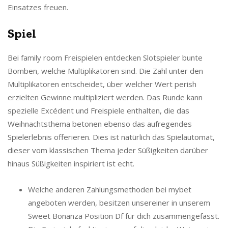
Einsatzes freuen.
Spiel
Bei family room Freispielen entdecken Slotspieler bunte
Bomben, welche Multiplikatoren sind. Die Zahl unter den
Multiplikatoren entscheidet, über welcher Wert perish
erzielten Gewinne multipliziert werden. Das Runde kann
spezielle Excédent und Freispiele enthalten, die das
Weihnachtsthema betonen ebenso das aufregendes
Spielerlebnis offerieren. Dies ist natürlich das Spielautomat,
dieser vom klassischen Thema jeder Süßigkeiten darüber
hinaus Süßigkeiten inspiriert ist echt.
Welche anderen Zahlungsmethoden bei mybet
angeboten werden, besitzen unsereiner in unserem
Sweet Bonanza Position Df für dich zusammengefasst.