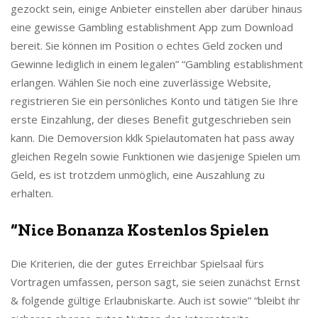
gezockt sein, einige Anbieter einstellen aber darüber hinaus
eine gewisse Gambling establishment App zum Download
bereit. Sie können im Position o echtes Geld zocken und
Gewinne lediglich in einem legalen” “Gambling establishment
erlangen. Wählen Sie noch eine zuverlässige Website,
registrieren Sie ein persönliches Konto und tätigen Sie Ihre
erste Einzahlung, der dieses Benefit gutgeschrieben sein
kann. Die Demoversion kklk Spielautomaten hat pass away
gleichen Regeln sowie Funktionen wie dasjenige Spielen um
Geld, es ist trotzdem unmöglich, eine Auszahlung zu
erhalten.
“Nice Bonanza Kostenlos Spielen
Die Kriterien, die der gutes Erreichbar Spielsaal fürs
Vortragen umfassen, person sagt, sie seien zunächst Ernst
& folgende gültige Erlaubniskarte. Auch ist sowie” “bleibt ihr