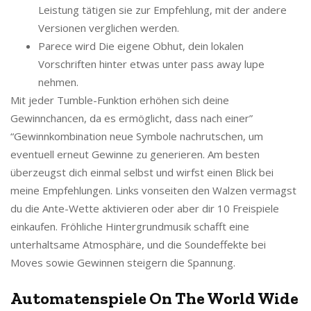
Leistung tätigen sie zur Empfehlung, mit der andere
Versionen verglichen werden.
Parece wird Die eigene Obhut, dein lokalen
Vorschriften hinter etwas unter pass away lupe
nehmen.
Mit jeder Tumble-Funktion erhöhen sich deine
Gewinnchancen, da es ermöglicht, dass nach einer”
“Gewinnkombination neue Symbole nachrutschen, um
eventuell erneut Gewinne zu generieren. Am besten
überzeugst dich einmal selbst und wirfst einen Blick bei
meine Empfehlungen. Links vonseiten den Walzen vermagst
du die Ante-Wette aktivieren oder aber dir 10 Freispiele
einkaufen. Fröhliche Hintergrundmusik schafft eine
unterhaltsame Atmosphäre, und die Soundeffekte bei
Moves sowie Gewinnen steigern die Spannung.
Automatenspiele On The World Wide