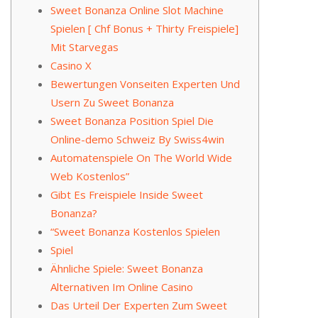
Sweet Bonanza Online Slot Machine
Spielen [ Chf Bonus + Thirty Freispiele]
Mit Starvegas
Casino X
Bewertungen Vonseiten Experten Und
Usern Zu Sweet Bonanza
Sweet Bonanza Position Spiel Die
Online-demo Schweiz By Swiss4win
Automatenspiele On The World Wide
Web Kostenlos”
Gibt Es Freispiele Inside Sweet
Bonanza?
“Sweet Bonanza Kostenlos Spielen
Spiel
Ähnliche Spiele: Sweet Bonanza
Alternativen Im Online Casino
Das Urteil Der Experten Zum Sweet