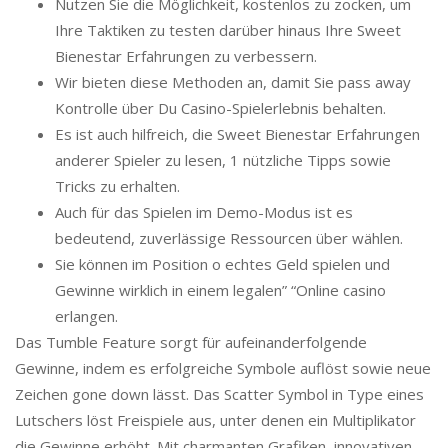
Nutzen Sie die Möglichkeit, kostenlos zu zocken, um
Ihre Taktiken zu testen darüber hinaus Ihre Sweet
Bienestar Erfahrungen zu verbessern.
Wir bieten diese Methoden an, damit Sie pass away
Kontrolle über Du Casino-Spielerlebnis behalten.
Es ist auch hilfreich, die Sweet Bienestar Erfahrungen
anderer Spieler zu lesen, 1 nützliche Tipps sowie
Tricks zu erhalten.
Auch für das Spielen im Demo-Modus ist es
bedeutend, zuverlässige Ressourcen über wählen.
Sie können im Position o echtes Geld spielen und
Gewinne wirklich in einem legalen” “Online casino
erlangen.
Das Tumble Feature sorgt für aufeinanderfolgende
Gewinne, indem es erfolgreiche Symbole auflöst sowie neue
Zeichen gone down lässt. Das Scatter Symbol in Type eines
Lutschers löst Freispiele aus, unter denen ein Multiplikator
die Gewinne erhöht. Mit charmanten Grafiken, innovativen