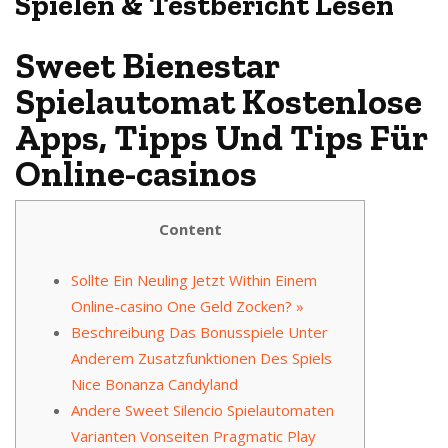
Spielen & Testbericht Lesen
Sweet Bienestar
Spielautomat Kostenlose
Apps, Tipps Und Tips Für
Online-casinos
Content
Sollte Ein Neuling Jetzt Within Einem
Online-casino One Geld Zocken? »
Beschreibung Das Bonusspiele Unter
Anderem Zusatzfunktionen Des Spiels
Nice Bonanza Candyland
Andere Sweet Silencio Spielautomaten
Varianten Vonseiten Pragmatic Play