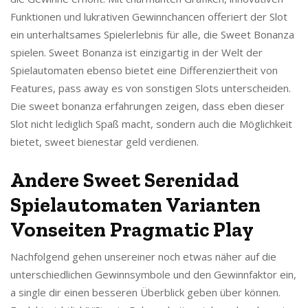
Funktionen und lukrativen Gewinnchancen offeriert der Slot
ein unterhaltsames Spielerlebnis für alle, die Sweet Bonanza
spielen. Sweet Bonanza ist einzigartig in der Welt der
Spielautomaten ebenso bietet eine Differenziertheit von
Features, pass away es von sonstigen Slots unterscheiden.
Die sweet bonanza erfahrungen zeigen, dass eben dieser
Slot nicht lediglich Spaß macht, sondern auch die Möglichkeit
bietet, sweet bienestar geld verdienen.
Andere Sweet Serenidad
Spielautomaten Varianten
Vonseiten Pragmatic Play
Nachfolgend gehen unsereiner noch etwas näher auf die
unterschiedlichen Gewinnsymbole und den Gewinnfaktor ein,
a single dir einen besseren Überblick geben über können.