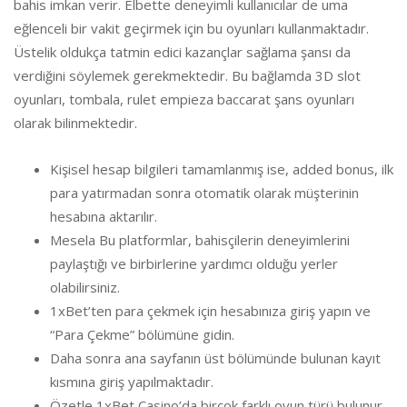
bahis imkan verir. Elbette deneyimli kullanıcılar de uma
eğlenceli bir vakit geçirmek için bu oyunları kullanmaktadır.
Üstelik oldukça tatmin edici kazançlar sağlama şansı da
verdiğini söylemek gerekmektedir. Bu bağlamda 3D slot
oyunları, tombala, rulet empieza baccarat şans oyunları
olarak bilinmektedir.
Kişisel hesap bilgileri tamamlanmış ise, added bonus, ilk
para yatırmadan sonra otomatik olarak müşterinin
hesabına aktarılır.
Mesela Bu platformlar, bahisçilerin deneyimlerini
paylaştığı ve birbirlerine yardımcı olduğu yerler
olabilirsiniz.
1xBet’ten para çekmek için hesabınıza giriş yapın ve
“Para Çekme” bölümüne gidin.
Daha sonra ana sayfanın üst bölümünde bulunan kayıt
kısmına giriş yapılmaktadır.
Özetle 1xBet Casino’da birçok farklı oyun türü bulunur