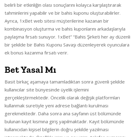
belirli bir etkinliğin olası sonuçlarını kolayca karşılaştırarak
tahminlerini yapabilir ve bir bahis kuponu oluşturabilirler.
Ayrıca, 1xBet web sitesi müşterilerine kazanan bir
kombinasyon oluşturma ve bahis kuponlarını arkadaşlarıyla
paylaşma fırsatı sunuyor. 1xBet” “Bahis Şirketi her ay düzenli
bir şekilde bir Bahis Kuponu Savaşı düzenleyerek oyunculara
ek bonus kazanma fırsatı verir.
Bet Yasal Mı
Basit birkaç aşamaya tamamladıktan sonra güvenli şekilde
kullanıcılar site bünyesinde üyelik işlemini
gerçekleştirmektedir. Öncelik olarak değişik platformları
kullanmak suretiyle yeni adrese bağlantı kurulması
gerekmektedir. Daha sonra ana sayfanın üst bölümünde
bulunan kayıt kısmına giriş yapılmaktadır. Kayıt bölümünde
kullanıcıdan kişisel bilgilerin doğru şekilde yazılması