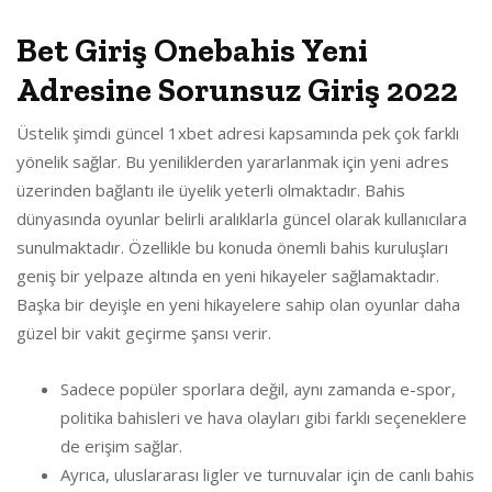
Bet Giriş Onebahis Yeni
Adresine Sorunsuz Giriş 2022
Üstelik şimdi güncel 1xbet adresi kapsamında pek çok farklı
yönelik sağlar. Bu yeniliklerden yararlanmak için yeni adres
üzerinden bağlantı ile üyelik yeterli olmaktadır. Bahis
dünyasında oyunlar belirli aralıklarla güncel olarak kullanıcılara
sunulmaktadır. Özellikle bu konuda önemli bahis kuruluşları
geniş bir yelpaze altında en yeni hikayeler sağlamaktadır.
Başka bir deyişle en yeni hikayelere sahip olan oyunlar daha
güzel bir vakit geçirme şansı verir.
Sadece popüler sporlara değil, aynı zamanda e-spor,
politika bahisleri ve hava olayları gibi farklı seçeneklere
de erişim sağlar.
Ayrıca, uluslararası ligler ve turnuvalar için de canlı bahis