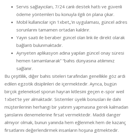
Servis sağlayıcıları, 7/24 canlı destek hattı ve güvenli
ödeme yöntemleri bu konuyla ilgili ön plana çıkar.
Mobil kullanıcılar için 1xbet„’in uygulaması, güncel adres
sorunlarını tamamen ortadan kaldırır.
Yayın saati ile beraber güncel olan link ile direkt olarak
bağlantı bulunmaktadır.
Ayrıyeten aplikasyon adına yapılan güncel onay süresi
hemen tamamlanarak” “bahis dünyasına atılımınız
sağlanır.
Bu çeşitlilik, diğer bahis siteleri tarafından genellikle göz ardı
edilen egzotik disiplinleri de içermektedir. Ayrıca, bugün
birçok geleneksel sporun hayran kitlesini geçen e-spor weil
1xbet’te yer almaktadır. Sistemler üyelik bonusları ile dahi
müşterilerinin herhangi bir yatırım yapmasına gerek kalmadan
şanslarını denemelerine fırsat vermektedir. Maddi danger
almıyor olmak, bunun yanında hem eğlenmek hem de kazanç
fırsatlarını değerlendirmek insanların hoşuna gitmektedir.