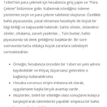
1xBet’ten para çekmek için hesabınıza giriş yapın ve “Para
Çekme” bölümüne gidin. Kullanmak istediğiniz ödeme
yöntemini seçin ve para çekme talebinizi oluşturun. Özellikle
bahis piyasasında, yasal olmaması hasebiyle de büyük bir
bilgi kirliliği ve kalpazanlık hakimdir. Sahte siteler, dolandırıcı
siteler, oltalama, zararlı yazılımlar… Tüm bunlar, bahis
piyasasında sık denk geldiğimiz başlıklardır. Bir süre
sonrasında hatta oldukça büyük zararlara sebebiyet
vermektedirler.
Örneğin, hesabınıza önceden bir 1xbet en yeni adresi
kaydedebilir ve ihtiyaç duyarsanız gelecekte o
bağlantıyı kullanabilirsiniz.
Hesaba sorunsuz erişim imkanına ek olarak,
uygulamanın başka birçok avantajı vardır.
Müşteriler, belirli bir etkinliğin olası sonuçlarını kolayca
karşılaştırarak tahminlerini yapabilir empieza bir bahis