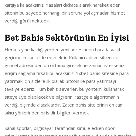
karşıya kalacaksınız. Yasaları dikkate alarak hareket eden
sitenin bu sayede herhangi bir soruna yol açmadan hizmet
verdiği görülmektedir.
Bet Bahis Sektörünün En İyisi
Herkes yine kaldığı yerden yeni adresinden burada vakit
geçirme imkanı elde edecektir. Kullanıcı adı ve şifrenizle
güncel adresinden bu ortama girerek ne zaman isterseniz
erişim sağlama fırsatı bulacaksınız. 1xbet bahis sitesine para
yatırmak için sizlere ilk olarak Bitcoin ile para yatırmayı
tavsiye ederiz. Tüm bahis severler, bu yöntemi kullanarak
siteye üye olabilecek ve bilgilerini rastgele algoritmanın
verdiği biçimde alacaklardır. Zaten bahis sitelerinin en can
sıkıcı yönlerinden birisidir bilgileri vermek.
Sanal sporlar, bilgisayar tarafından simüle edilen spor
etkinliklerine bahis yapma seçeneği sunar. Yukarıdaki butonlar