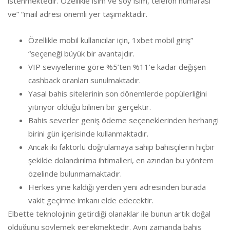
istenmektedir. Özellikle isim ve soy isim, telefon numarası
ve” “mail adresi önemli yer taşımaktadır.
Özellikle mobil kullanıcılar için, 1xbet mobil giriş”
“seçeneği büyük bir avantajdır.
VIP seviyelerine göre %5’ten %11’e kadar değişen
cashback oranları sunulmaktadır.
Yasal bahis sitelerinin son dönemlerde popülerliğini
yitiriyor olduğu bilinen bir gerçektir.
Bahis severler geniş ödeme seçeneklerinden herhangi
birini gün içerisinde kullanmaktadır.
Ancak iki faktörlü doğrulamaya sahip bahisçilerin hiçbir
şekilde dolandırılma ihtimalleri, en azından bu yöntem
özelinde bulunmamaktadır.
Herkes yine kaldığı yerden yeni adresinden burada
vakit geçirme imkanı elde edecektir.
Elbette teknolojinin getirdiği olanaklar ile bunun artık doğal
olduğunu söylemek gerekmektedir. Aynı zamanda bahis