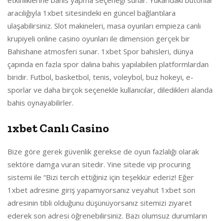
aracılığıyla 1xbet sitesindeki en güncel bağlantılara
ulaşabilirsiniz. Slot makineleri, masa oyunları empieza canlı
krupiyeli online casino oyunları ile dimension gerçek bir
Bahishane atmosferi sunar. 1xbet Spor bahisleri, dünya
çapında en fazla spor dalına bahis yapılabilen platformlardan
biridir. Futbol, basketbol, tenis, voleybol, buz hokeyi, e-
sporlar ve daha birçok seçenekle kullanıcılar, diledikleri alanda
bahis oynayabilirler.
1xbet Canlı Casino
Bize göre gerek güvenlik gerekse de oyun fazlalığı olarak
sektöre damga vuran sitedir. Yine sitede vip procuring
sistemi ile “Bizi tercih ettiğiniz için teşekkür ederiz! Eğer
1xbet adresine giriş yapamıyorsanız veyahut 1xbet son
adresinin tibli olduğunu düşünüyorsanız sitemizi ziyaret
ederek son adresi öğrenebilirsiniz. Bazı olumsuz durumların