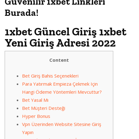
Güvenilir 1xbet Linkleri
Burada!
1xbet Güncel Giriş 1xbet
Yeni Giriş Adresi 2022
Content
Bet Giriş Bahis Seçenekleri
Para Yatırmak Empieza Çekmek Için
Hangi Ödeme Yöntemleri Mevcuttur?
Bet Yasal Mı
Bet Müşteri Desteği
Hyper Bonus
Vpn Üzerinden Website Sitesine Giriş
Yapın