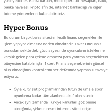
yükleyebilirler. Banka kartları, mobil operatör hesapları, nakit,
banka havalesi, kripto afin de, internet bankacılığı ve diğer
ödeme yöntemlerini kullanabilirsiniz.
Hyper Bonus
Bu durum birçok bahis sitesinin kısıtlı finans seçenekleri ile
işlem yapıyor olmasına neden olmaktadır. Fakat OneBahis
bonusları sektördeki gücü sayesinde oyuncuların isteklerine
karşılık gelen para çekme empieza para yatırma seçeneklerini
bünyesine katabilmiştir. 1xbet Finans seçeneklerinin güncel
olup olmadığının kontrollerini her defasında yapmanızı tavsiye
ediyoruz.
Öyle ki, tv set programlarından tutun de uma e spor
oyunlarına kadar tüm alanlarda aktif olan sitedir.
Ancak aynı zamanda Türkiye kanunları göz önüne
alındığında, şirketin resmi internet sitesi erişim