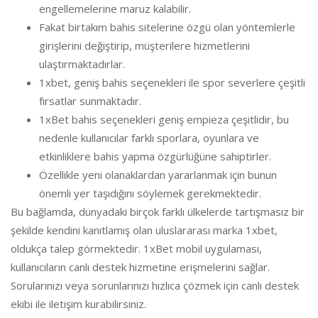
engellemelerine maruz kalabilir.
Fakat birtakım bahis sitelerine özgü olan yöntemlerle
girişlerini değiştirip, müşterilere hizmetlerini
ulaştırmaktadırlar.
1xbet, geniş bahis seçenekleri ile spor severlere çeşitli
fırsatlar sunmaktadır.
1xBet bahis seçenekleri geniş empieza çeşitlidir, bu
nedenle kullanıcılar farklı sporlara, oyunlara ve
etkinliklere bahis yapma özgürlüğüne sahiptirler.
Özellikle yeni olanaklardan yararlanmak için bunun
önemli yer taşıdığını söylemek gerekmektedir.
Bu bağlamda, dünyadaki birçok farklı ülkelerde tartışmasız bir
şekilde kendini kanıtlamış olan uluslararası marka 1xbet,
oldukça talep görmektedir. 1xBet mobil uygulaması,
kullanıcıların canlı destek hizmetine erişmelerini sağlar.
Sorularınızı veya sorunlarınızı hızlıca çözmek için canlı destek
ekibi ile iletişim kurabilirsiniz.