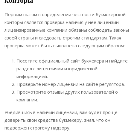
конторы
Первым шагом в определении честности букмекерской
конторы является проверка наличия у нее лицензии.
Лицензированные компании обязаны соблюдать законы
своей страны и следовать строгим стандартам. Такая
проверка может быть выполнена следующим образом:
Посетите официальный сайт букмекера и найдите
раздел с лицензиями и юридической
информацией.
Проверьте номер лицензии на сайте регулятора.
Просмотрите отзывы других пользователей о
компании.
Убедившись в наличии лицензии, вам будет проще
доверить свои средства букмекеру, зная, что он
подвержен строгому надзору.