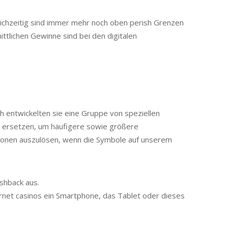
leichzeitig sind immer mehr noch oben perish Grenzen
ttlichen Gewinne sind bei den digitalen
ch entwickelten sie eine Gruppe von speziellen
le ersetzen, um häufigere sowie größere
tionen auszulösen, wenn die Symbole auf unserem
shback aus.
ernet casinos ein Smartphone, das Tablet oder dieses