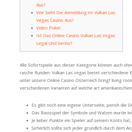
Aus?
Wie Sieht Die Anmeldung Im Vulkan Las
Vegas Casino Aus?
Video Poker
Ist Das Online Casino Vulkan Las Vegas
Legal Und Seriös?
Alle Sofortspiele aus dieser Kategorie können auch ohne
rasche Runden. Vulkan Las vegas bietet verschiedene Ba
unter unsere Online Casino Österreich bringt living ro
verschiedenen Varianten auf welche art amerikanische
Es gibt noch eine eigene Unterseite, perish die 
Das Basisspiel der Symbole und Walzen wurde lei
Je lieber Punkte ein Spieler auf seinem Konto hat
Sicherlich sollte sich jeder gründlich durch dem A