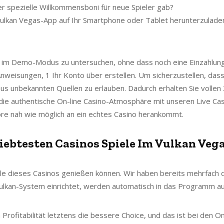
r spezielle Willkommensboni für neue Spieler gab?
e Vulkan Vegas-App auf Ihr Smartphone oder Tablet herunterzulade
 im Demo-Modus zu untersuchen, ohne dass noch eine Einzahlung er
Anweisungen, 1 Ihr Konto über erstellen. Um sicherzustellen, das
s unbekannten Quellen zu erlauben. Dadurch erhalten Sie vollen Zu
die authentische On-line Casino-Atmosphäre mit unseren Live Casi
fore nah wie möglich an ein echtes Casino herankommt.
iebtesten Casinos Spiele Im Vulkan Veg
piele dieses Casinos genießen können. Wir haben bereits mehrfac
 Vulkan-System einrichtet, werden automatisch in das Programm 
rofitabilität letztens die bessere Choice, und das ist bei den On 