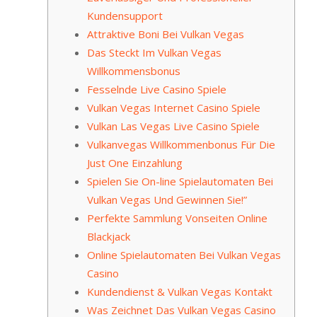
Kundensupport
Attraktive Boni Bei Vulkan Vegas
Das Steckt Im Vulkan Vegas
Willkommensbonus
Fesselnde Live Casino Spiele
Vulkan Vegas Internet Casino Spiele
Vulkan Las Vegas Live Casino Spiele
Vulkanvegas Willkommenbonus Für Die
Just One Einzahlung
Spielen Sie On-line Spielautomaten Bei
Vulkan Vegas Und Gewinnen Sie!”
Perfekte Sammlung Vonseiten Online
Blackjack
Online Spielautomaten Bei Vulkan Vegas
Casino
Kundendienst & Vulkan Vegas Kontakt
Was Zeichnet Das Vulkan Vegas Casino