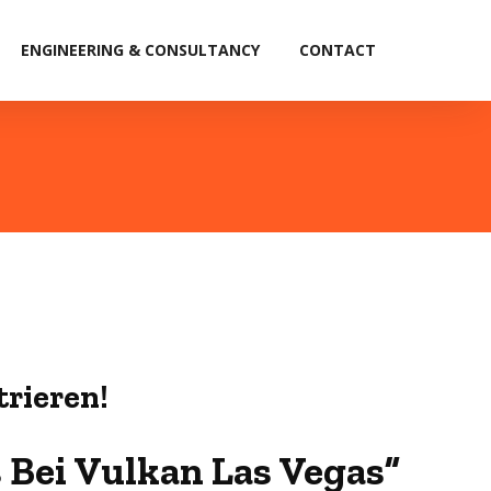
ENGINEERING & CONSULTANCY
CONTACT
rieren!
s Bei Vulkan Las Vegas”