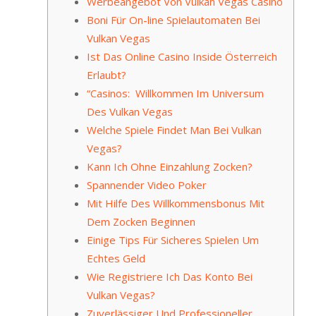
Werbeangebot Von Vulkan Vegas Casino
Boni Für On-line Spielautomaten Bei
Vulkan Vegas
Ist Das Online Casino Inside Österreich
Erlaubt?
“Casinos: Willkommen Im Universum
Des Vulkan Vegas
Welche Spiele Findet Man Bei Vulkan
Vegas?
Kann Ich Ohne Einzahlung Zocken?
Spannender Video Poker
Mit Hilfe Des Willkommensbonus Mit
Dem Zocken Beginnen
Einige Tips Für Sicheres Spielen Um
Echtes Geld
Wie Registriere Ich Das Konto Bei
Vulkan Vegas?
Zuverlässiger Und Professioneller