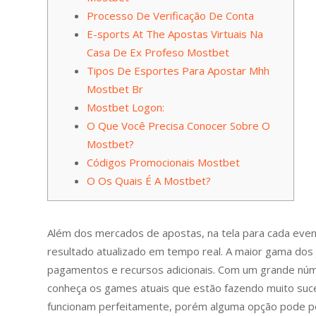
Processo De Verificação De Conta
E-sports At The Apostas Virtuais Na
Casa De Ex Profeso Mostbet
Tipos De Esportes Para Apostar Mhh
Mostbet Br
Mostbet Logon:
O Que Você Precisa Conocer Sobre O
Mostbet?
Códigos Promocionais Mostbet
O Os Quais É A Mostbet?
Além dos mercados de apostas, na tela para cada even
resultado atualizado em tempo real. A maior gama dos
pagamentos e recursos adicionais. Com um grande número
conheça os games atuais que estão fazendo muito suces
funcionam perfeitamente, porém alguma opção pode po