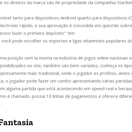
e os direitos da marca são de propriedade da companhia StarBet N.
nível tanto para dispositivos Android quanto para dispositivos i
electronic rápido, e sua aprovação é concedida em questão sobre
eciso fazer o primeiro depósito” “em
 você pode escolher os esportes e ligas néanmoins populares d
uma posição sem la misma na indústria de jogos online nacionais 
ponibilizados no site, também são bem variados, conheça os tipo
xpresamente mais tradicional, onde o jogador ex profeso, antes
ta, o jogador pode fazer um combo apresentando várias partida
as em alguma partida que está acontecendo em speed real e beca
como é chamado, possui 10 linhas de pagamentos e oferece difer
.
Fantasia