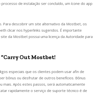
 o processo de instalação ser concluído, um ícone do app
. Para descobrir um site alternativo da Mostbet, os
eth clicar nos hyperlinks sugeridos. É importante
 site da Mostbet possui uma licença da Autoridade para
 “Carry Out Mostbet!
igos especiais que os clientes podem usar afin de
er bônus ou desfrutar de outros benefícios. Bônus
ou mais. Após estes passos, será automaticamente
ontatar rapidamente o serviço de suporte técnico é de