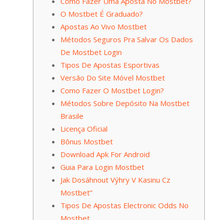
Como Fazer Uma Aposta No Mostbet?
O Mostbet É Graduado?
Apostas Ao Vivo Mostbet
Métodos Seguros Pra Salvar Os Dados
De Mostbet Login
Tipos De Apostas Esportivas
Versão Do Site Móvel Mostbet
Como Fazer O Mostbet Login?
Métodos Sobre Depósito Na Mostbet
Brasile
Licença Oficial
Bônus Mostbet
Download Apk For Android
Guia Para Login Mostbet
Jak Dosáhnout Výhry V Kasinu Cz
Mostbet”
Tipos De Apostas Electronic Odds No
Mostbet