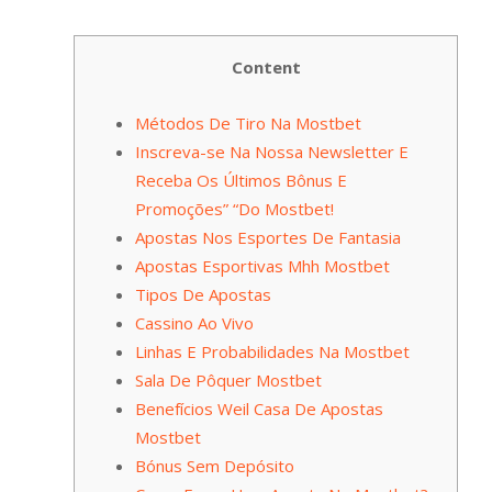
Content
Métodos De Tiro Na Mostbet
Inscreva-se Na Nossa Newsletter E
Receba Os Últimos Bônus E
Promoções” “Do Mostbet!
Apostas Nos Esportes De Fantasia
Apostas Esportivas Mhh Mostbet
Tipos De Apostas
Cassino Ao Vivo
Linhas E Probabilidades Na Mostbet
Sala De Pôquer Mostbet
Benefícios Weil Casa De Apostas
Mostbet
Bónus Sem Depósito