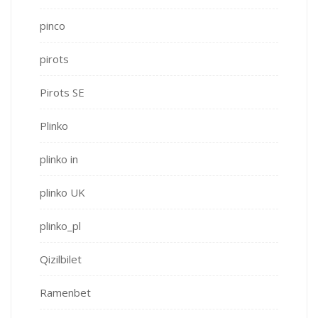
pinco
pirots
Pirots SE
Plinko
plinko in
plinko UK
plinko_pl
Qizilbilet
Ramenbet