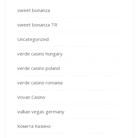
sweet bonanza
sweet bonanza TR
Uncategorized
verde casino hungary
verde casino poland
verde casino romania
Vovan Casino
vulkan vegas germany
Комета Казино