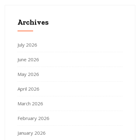
Archives
July 2026
June 2026
May 2026
April 2026
March 2026
February 2026
January 2026