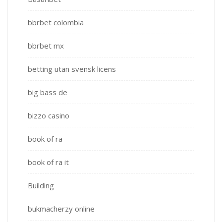
bbrbet colombia
bbrbet mx
betting utan svensk licens
big bass de
bizzo casino
book of ra
book of ra it
Building
bukmacherzy online