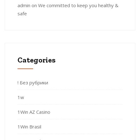
admin
on
We committed to keep you healthy &
safe
Categories
! Без рубрики
1w
1Win AZ Casino
1Win Brasil