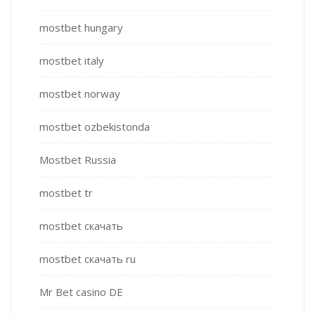
mostbet hungary
mostbet italy
mostbet norway
mostbet ozbekistonda
Mostbet Russia
mostbet tr
mostbet скачать
mostbet скачать ru
Mr Bet casino DE