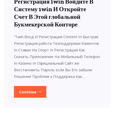
Регистрация 1win Войдите В
Систему 1win И Откройте
Счет В Этой глобальной
Букмекерской Конторе
“1win Вход И Регистрация Content In Быстрая
Регистрация работа Техподдержки Клиентов
In Ставки На Спорт In Регистрация Как
Скачать Приложение На Мобильный Телефон
In Казино In Официальный Сайт же
Восстановить Пароль если Вы Его забыли
Решение Проблем а Поддержка Как…
Continue