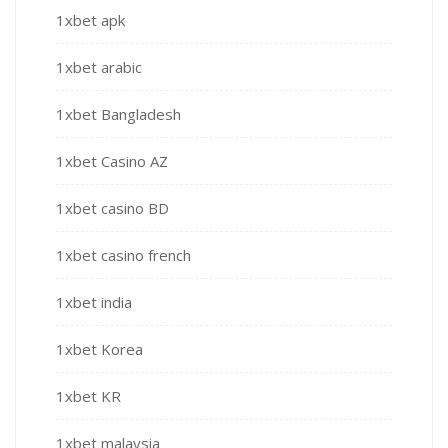
1xbet apk
1xbet arabic
1xbet Bangladesh
1xbet Casino AZ
1xbet casino BD
1xbet casino french
1xbet india
1xbet Korea
1xbet KR
1xbet malaysia