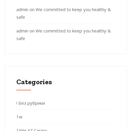
admin
on
We committed to keep you healthy &
safe
admin
on
We committed to keep you healthy &
safe
Categories
! Без рубрики
1w
1Win AZ Casino