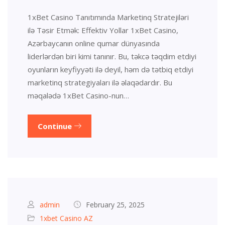
1xBet Casino Tanıtımında Marketinq Stratejiləri
ilə Təsir Etmək: Effektiv Yollar 1xBet Casino,
Azərbaycanın online qumar dünyasında
liderlərdən biri kimi tanınır. Bu, təkcə təqdim etdiyi
oyunların keyfiyyəti ilə deyil, həm də tətbiq etdiyi
marketinq strategiyaları ilə əlaqədardır. Bu
məqalədə 1xBet Casino-nun…
Continue
admin
February 25, 2025
1xbet Casino AZ