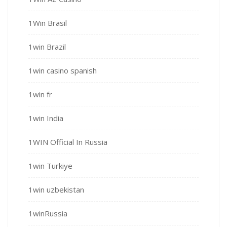
1Win Brasil
1win Brazil
1win casino spanish
1win fr
1win India
1WIN Official In Russia
1win Turkiye
1win uzbekistan
1winRussia