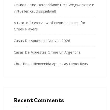
Online Casino Deutschland: Dein Wegweiser zur
virtuellen Glücksspielwelt
A Practical Overview of Neon24 Casino for
Greek Players
Casas De Apuestas Nuevas 2026
Casas De Apuestas Online En Argentina
Cbet Bono Bienvenida Apuestas Deportivas
Recent Comments