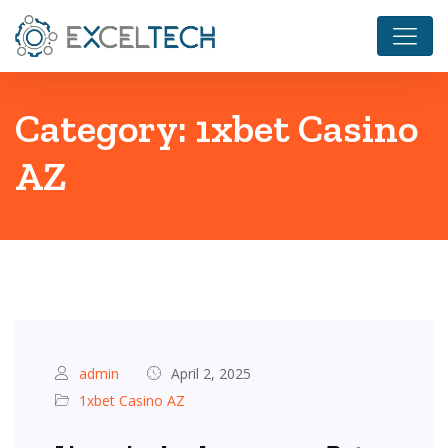
Category:
1xbet Casino
AZ
admin
April 2, 2025
1xbet Casino AZ