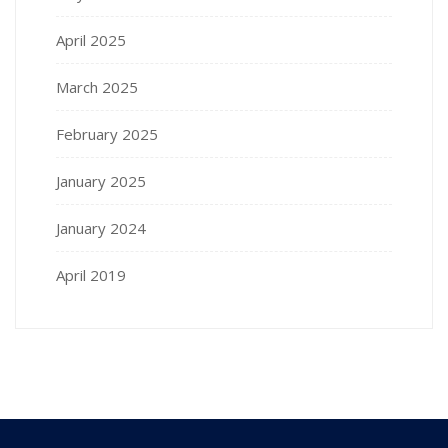
April 2025
March 2025
February 2025
January 2025
January 2024
April 2019