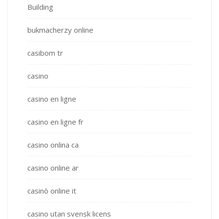
Building
bukmacherzy online
casibom tr
casino
casino en ligne
casino en ligne fr
casino onlina ca
casino online ar
casinò online it
casino utan svensk licens