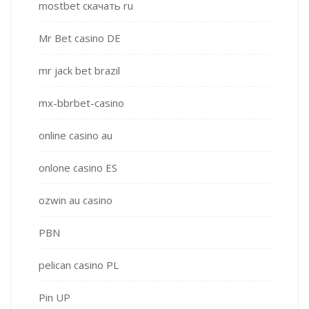
mostbet скачать ru
Mr Bet casino DE
mr jack bet brazil
mx-bbrbet-casino
online casino au
onlone casino ES
ozwin au casino
PBN
pelican casino PL
Pin UP