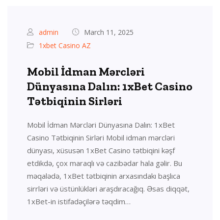
admin
March 11, 2025
1xbet Casino AZ
Mobil İdman Mərcləri
Dünyasına Dalın: 1xBet Casino
Tətbiqinin Sirləri
Mobil İdman Mərcləri Dünyasına Dalın: 1xBet
Casino Tətbiqinin Sirləri Mobil idman mərcləri
dünyası, xüsusən 1xBet Casino tətbiqini kəşf
etdikdə, çox maraqlı və cazibədar hala gəlir. Bu
məqalədə, 1xBet tətbiqinin arxasındakı başlıca
sirrləri və üstünlükləri araşdıracağıq. Əsas diqqət,
1xBet-in istifadəçilərə təqdim…