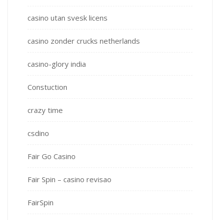
casino utan svesk licens
casino zonder crucks netherlands
casino-glory india
Constuction
crazy time
csdino
Fair Go Casino
Fair Spin – casino revisao
FairSpin