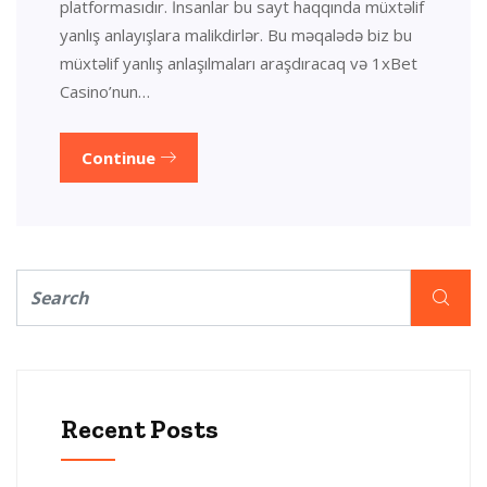
platformasıdır. İnsanlar bu sayt haqqında müxtəlif
yanlış anlayışlara malikdirlər. Bu məqalədə biz bu
müxtəlif yanlış anlaşılmaları araşdıracaq və 1xBet
Casino’nun…
Continue
Recent Posts